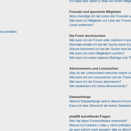
Ich habe eine Spam-E-Mail von einem Mitgl
Freunde und ignorierte Mitglieder
Wozu benötige ich die Listen der Freunde un
Wie kann ich Mitglieder zur Liste der Freun
Listen entfernen?
h anzumelden.
Die Foren durchsuchen
Wie kann ich ein Forum oder mehrere For
Weshalb erhalte ich bei der Suche keine E
Warum bekomme ich bei der Suche eine lee
Wie kann ich nach Mitgliedern suchen?
Wie kann ich meine eigenen Beiträge und 
Abonnements und Lesezeichen
Was ist der Unterschied zwischen einem 
Wie kann ich ein Lesezeichen auf ein The
Wie kann ich ein Forum abonnieren?
Wie deaktiviere ich meine Abonnements?
Dateianhänge
Welche Dateianhänge sind in diesem Forum
Kann ich eine Übersicht all meiner Dateian
phpBB betreffende Fragen
Wer hat diese Forensoftware entwickelt?
Warum ist Funktion x oder y nicht enthalten
An wen soll ich mich wenden, falls es Besc