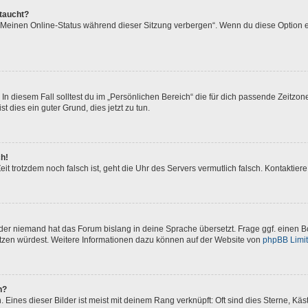
ftaucht?
 „Meinen Online-Status während dieser Sitzung verbergen“. Wenn du diese Option e
In diesem Fall solltest du im „Persönlichen Bereich“ die für dich passende Zeitzone 
t dies ein guter Grund, dies jetzt zu tun.
ch!
 Zeit trotzdem noch falsch ist, geht die Uhr des Servers vermutlich falsch. Kontakti
oder niemand hat das Forum bislang in deine Sprache übersetzt. Frage ggf. einen Bo
setzen würdest. Weitere Informationen dazu können auf der Website von
phpBB Limi
n?
Eines dieser Bilder ist meist mit deinem Rang verknüpft: Oft sind dies Sterne, Kä