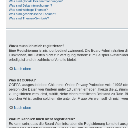
Was sind globale Bekanntmachungen?
Was sind Bekanntmachungen?
Was sind wichtige Themen?
Was sind geschlossene Themen?
Was sind Themen-Symbole?
Wozu muss ich mich registrieren?
Eine Registrierung ist nicht unbedingt zwingend. Die Board-Administration dies
Funktionen, die Gästen nicht zur Verfügung stehen: zum Beispiel Avatarbilder
erledigt ist und dir zahlreiche Vorteile bietet.
Nach oben
Was ist COPPA?
COPPA, ausgeschrieben Children’s Online Privacy Protection Act of 1998 (de
persönliche Daten von Kindern unter 13 Jahren erheben, hierzu die Zustimmu
zu registrieren versuchst, zutrifft, ziehe einen rechtlichen Beistand zu Rat
jeglicher Art ist; außer solchen, die unter der Frage „An wen soll ich mich 
Nach oben
Warum kann ich mich nicht registrieren?
Es kann sein, dass die Board-Administration die Registrierung komplett au