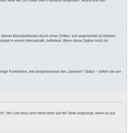
elde-Seite auf „Ich habe mein Passwort vergessen“ klickst und den
h deines Benutzerkontos durch einen Dritten. Um angemeldet zu bleiben,
iel in einem Internetcafé, befindest. Wenn diese Option nicht zur
inige Funktionen, wie beispielsweise den „Gelesen“-Status – sofern sie von
h“; der Link dazu wird meist oben auf der Seite angezeigt, wenn du auf