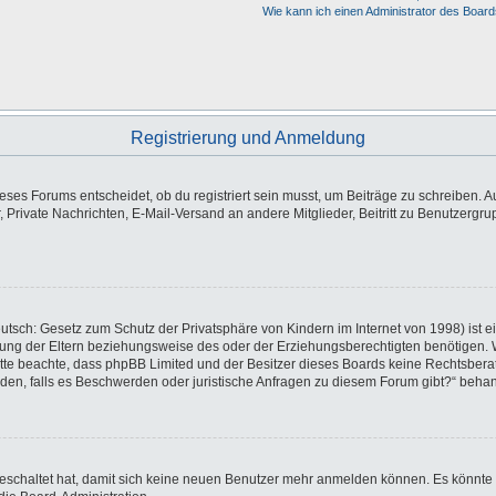
Wie kann ich einen Administrator des Board
Registrierung und Anmeldung
es Forums entscheidet, ob du registriert sein musst, um Beiträge zu schreiben. Auf j
, Private Nachrichten, E-Mail-Versand an andere Mitglieder, Beitritt zu Benutzergr
utsch: Gesetz zum Schutz der Privatsphäre von Kindern im Internet von 1998) ist e
ng der Eltern beziehungsweise des oder der Erziehungsberechtigten benötigen. Wen
e. Bitte beachte, dass phpBB Limited und der Besitzer dieses Boards keine Rechtsbe
wenden, falls es Beschwerden oder juristische Anfragen zu diesem Forum gibt?“ beha
sgeschaltet hat, damit sich keine neuen Benutzer mehr anmelden können. Es könnte