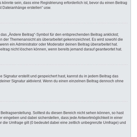
önnte sein, dass eine Registrierung erforderlich ist, bevor du einen Beitrag
st Dateianhänge erstellen“ usw.
 das „Ändere Beitrag“-Symbol für den entsprechenden Beitrag anklickst;
g in der Themenansicht als überarbeitet gekennzeichnet. Es wird sowohl die
wenn ein Administrator oder Moderator deinen Beitrag überarbeitet hat.
 Beitrag nicht löschen können, wenn bereits jemand darauf geantwortet hat.
Signatur erstellt und gespeichert hast, kannst du in jedem Beitrag das
einer Signatur aktivierst. Wenn du einen einzelnen Beitrag dennoch ohne
Beitragserstellung. Solltest du diesen Bereich nicht sehen können, so hast
r eingeben und dabei sicherstellen, dass jede Antwortmöglichkeit in einer
r die Umfrage gilt (0 bedeutet dabei eine zeitlich unbegrenzte Umfrage) und