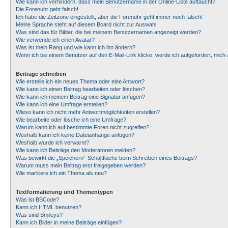
Wie kann ich verhindern, dass mein Benutzername in der Online-Liste auftaucht?
Die Forenuhr geht falsch!
Ich habe die Zeitzone eingestellt, aber die Forenuhr geht immer noch falsch!
Meine Sprache steht auf diesem Board nicht zur Auswahl!
Was sind das für Bilder, die bei meinem Benutzernamen angezeigt werden?
Wie verwende ich einen Avatar?
Was ist mein Rang und wie kann ich ihn ändern?
Wenn ich bei einem Benutzer auf den E-Mail-Link klicke, werde ich aufgefordert, mic
Beiträge schreiben
Wie erstelle ich ein neues Thema oder eine Antwort?
Wie kann ich einen Beitrag bearbeiten oder löschen?
Wie kann ich meinem Beitrag eine Signatur anfügen?
Wie kann ich eine Umfrage erstellen?
Wieso kann ich nicht mehr Antwortmöglichkeiten erstellen?
Wie bearbeite oder lösche ich eine Umfrage?
Warum kann ich auf bestimmte Foren nicht zugreifen?
Weshalb kann ich keine Dateianhänge anfügen?
Weshalb wurde ich verwarnt?
Wie kann ich Beiträge den Moderatoren melden?
Was bewirkt die „Speichern“-Schaltfläche beim Schreiben eines Beitrags?
Warum muss mein Beitrag erst freigegeben werden?
Wie markiere ich ein Thema als neu?
Textformatierung und Thementypen
Was ist BBCode?
Kann ich HTML benutzen?
Was sind Smileys?
Kann ich Bilder in meine Beiträge einfügen?