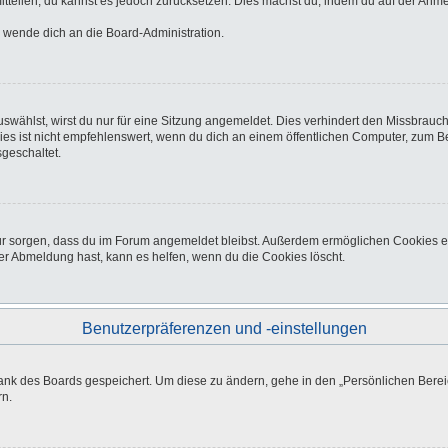
 mitteilen, du kannst es jedoch zurücksetzen. Dies machst du, indem du auf der Anm
o wende dich an die Board-Administration.
wählst, wirst du nur für eine Sitzung angemeldet. Dies verhindert den Missbrauc
ist nicht empfehlenswert, wenn du dich an einem öffentlichen Computer, zum Beisp
geschaltet.
afür sorgen, dass du im Forum angemeldet bleibst. Außerdem ermöglichen Cookies e
er Abmeldung hast, kann es helfen, wenn du die Cookies löscht.
Benutzerpräferenzen und -einstellungen
bank des Boards gespeichert. Um diese zu ändern, gehe in den „Persönlichen Bereic
rn.