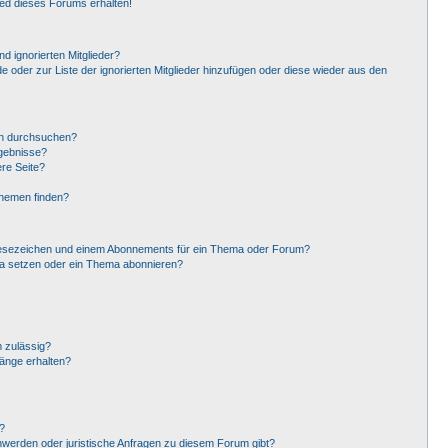
ied dieses Forums erhalten!
d ignorierten Mitglieder?
de oder zur Liste der ignorierten Mitglieder hinzufügen oder diese wieder aus den
en durchsuchen?
rgebnisse?
re Seite?
Themen finden?
Lesezeichen und einem Abonnements für ein Thema oder Forum?
ma setzen oder ein Thema abonnieren?
 zulässig?
hänge erhalten?
?
hwerden oder juristische Anfragen zu diesem Forum gibt?