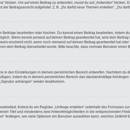
licken. Um auf einen Beitrag zu antworten, musst du auf „Antworten“ klicken. Es k
der Beitragsansicht aufgelistet. Z. B. „Du darfst neue Themen erstellen“, „Du darf
en Beiträge bearbeiten oder löschen. Du kannst einen Beitrag bearbeiten, indem du
möglich. Wenn bereits jemand auf deinen Beitrag geantwortet hat, wird dein Beitra
nweis erscheint nicht, wenn noch niemand auf deinen Beitrag geantwortet hat oder 
 warum dein Beitrag überarbeitet wurde. Bitte beachte, dass normale Benutzer einen
e in den Einstellungen in deinem persönlichen Bereich entwerfen. Nachdem du die 
nzufügen, indem du in deinem persönlichen Bereich das standardmäßige Anhängen d
 „Signatur anhängen“ wieder deaktivieren.
beitest, findest du ein Register „Umfrage erstellen“ unterhalb des Formulars zur 
t einen Titel und mindestens zwei Antwortmöglichkeiten in die entsprechenden Felde
r“ festlegen, wie viele Optionen ein Benutzer auswählen kann, welches Zeitlimit fü