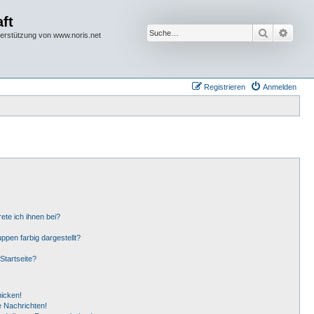
ft
Suche
Erwei
terstützung von www.noris.net
Registrieren
Anmelden
ete ich ihnen bei?
pen farbig dargestellt?
Startseite?
hicken!
 Nachrichten!