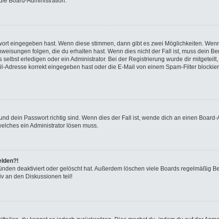
die Board-Administration.
swort eingegeben hast. Wenn diese stimmen, dann gibt es zwei Möglichkeiten. We
eisungen folgen, die du erhalten hast. Wenn dies nicht der Fall ist, muss dein Ben
elbst erledigen oder ein Administrator. Bei der Registrierung wurde dir mitgeteilt, 
-Adresse korrekt eingegeben hast oder die E-Mail von einem Spam-Filter blockiert
nd dein Passwort richtig sind. Wenn dies der Fall ist, wende dich an einen Board-A
welches ein Administrator lösen muss.
elden?!
ünden deaktiviert oder gelöscht hat. Außerdem löschen viele Boards regelmäßig Ben
v an den Diskussionen teil!