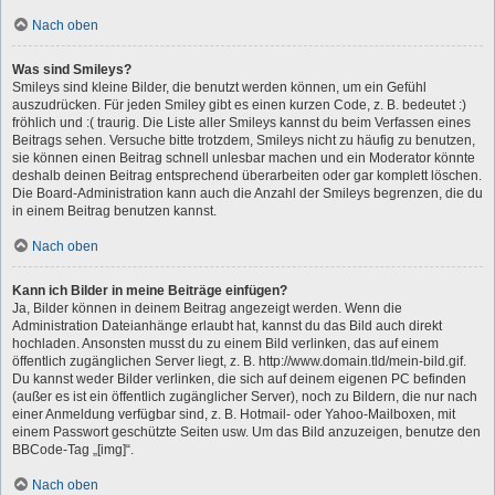
Nach oben
Was sind Smileys?
Smileys sind kleine Bilder, die benutzt werden können, um ein Gefühl
auszudrücken. Für jeden Smiley gibt es einen kurzen Code, z. B. bedeutet :)
fröhlich und :( traurig. Die Liste aller Smileys kannst du beim Verfassen eines
Beitrags sehen. Versuche bitte trotzdem, Smileys nicht zu häufig zu benutzen,
sie können einen Beitrag schnell unlesbar machen und ein Moderator könnte
deshalb deinen Beitrag entsprechend überarbeiten oder gar komplett löschen.
Die Board-Administration kann auch die Anzahl der Smileys begrenzen, die du
in einem Beitrag benutzen kannst.
Nach oben
Kann ich Bilder in meine Beiträge einfügen?
Ja, Bilder können in deinem Beitrag angezeigt werden. Wenn die
Administration Dateianhänge erlaubt hat, kannst du das Bild auch direkt
hochladen. Ansonsten musst du zu einem Bild verlinken, das auf einem
öffentlich zugänglichen Server liegt, z. B. http://www.domain.tld/mein-bild.gif.
Du kannst weder Bilder verlinken, die sich auf deinem eigenen PC befinden
(außer es ist ein öffentlich zugänglicher Server), noch zu Bildern, die nur nach
einer Anmeldung verfügbar sind, z. B. Hotmail- oder Yahoo-Mailboxen, mit
einem Passwort geschützte Seiten usw. Um das Bild anzuzeigen, benutze den
BBCode-Tag „[img]“.
Nach oben