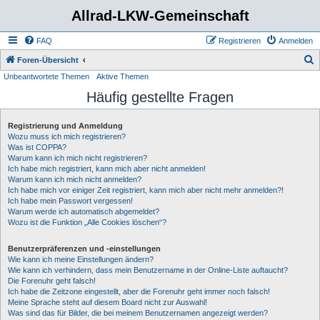
Allrad-LKW-Gemeinschaft
FAQ
Registrieren
Anmelden
S
Foren-Übersicht
Unbeantwortete Themen
Aktive Themen
u
Häufig gestellte Fragen
c
h
Registrierung und Anmeldung
e
Wozu muss ich mich registrieren?
Was ist COPPA?
Warum kann ich mich nicht registrieren?
Ich habe mich registriert, kann mich aber nicht anmelden!
Warum kann ich mich nicht anmelden?
Ich habe mich vor einiger Zeit registriert, kann mich aber nicht mehr anmelden?!
Ich habe mein Passwort vergessen!
Warum werde ich automatisch abgemeldet?
Wozu ist die Funktion „Alle Cookies löschen“?
Benutzerpräferenzen und -einstellungen
Wie kann ich meine Einstellungen ändern?
Wie kann ich verhindern, dass mein Benutzername in der Online-Liste auftaucht?
Die Forenuhr geht falsch!
Ich habe die Zeitzone eingestellt, aber die Forenuhr geht immer noch falsch!
Meine Sprache steht auf diesem Board nicht zur Auswahl!
Was sind das für Bilder, die bei meinem Benutzernamen angezeigt werden?