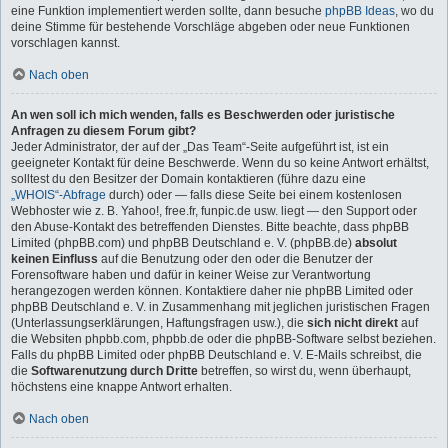
eine Funktion implementiert werden sollte, dann besuche
phpBB Ideas
, wo du
deine Stimme für bestehende Vorschläge abgeben oder neue Funktionen
vorschlagen kannst.
Nach oben
An wen soll ich mich wenden, falls es Beschwerden oder juristische
Anfragen zu diesem Forum gibt?
Jeder Administrator, der auf der „Das Team“-Seite aufgeführt ist, ist ein
geeigneter Kontakt für deine Beschwerde. Wenn du so keine Antwort erhältst,
solltest du den Besitzer der Domain kontaktieren (führe dazu eine
„WHOIS“-Abfrage
durch) oder — falls diese Seite bei einem kostenlosen
Webhoster wie z. B. Yahoo!, free.fr, funpic.de usw. liegt — den Support oder
den Abuse-Kontakt des betreffenden Dienstes. Bitte beachte, dass phpBB
Limited (phpBB.com) und phpBB Deutschland e. V. (phpBB.de)
absolut
keinen Einfluss
auf die Benutzung oder den oder die Benutzer der
Forensoftware haben und dafür in keiner Weise zur Verantwortung
herangezogen werden können. Kontaktiere daher nie phpBB Limited oder
phpBB Deutschland e. V. in Zusammenhang mit jeglichen juristischen Fragen
(Unterlassungserklärungen, Haftungsfragen usw.), die
sich nicht direkt
auf
die Websiten phpbb.com, phpbb.de oder die phpBB-Software selbst beziehen.
Falls du phpBB Limited oder phpBB Deutschland e. V. E-Mails schreibst, die
die
Softwarenutzung durch Dritte
betreffen, so wirst du, wenn überhaupt,
höchstens eine knappe Antwort erhalten.
Nach oben