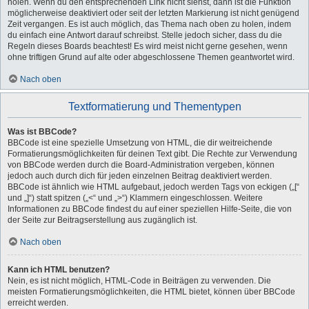
holen. Wenn du den entsprechenden Link nicht siehst, dann ist die Funktion
möglicherweise deaktiviert oder seit der letzten Markierung ist nicht genügend
Zeit vergangen. Es ist auch möglich, das Thema nach oben zu holen, indem
du einfach eine Antwort darauf schreibst. Stelle jedoch sicher, dass du die
Regeln dieses Boards beachtest! Es wird meist nicht gerne gesehen, wenn
ohne triftigen Grund auf alte oder abgeschlossene Themen geantwortet wird.
Nach oben
Textformatierung und Thementypen
Was ist BBCode?
BBCode ist eine spezielle Umsetzung von HTML, die dir weitreichende
Formatierungsmöglichkeiten für deinen Text gibt. Die Rechte zur Verwendung
von BBCode werden durch die Board-Administration vergeben, können
jedoch auch durch dich für jeden einzelnen Beitrag deaktiviert werden.
BBCode ist ähnlich wie HTML aufgebaut, jedoch werden Tags von eckigen („[“
und „]“) statt spitzen („<“ und „>“) Klammern eingeschlossen. Weitere
Informationen zu BBCode findest du auf einer speziellen Hilfe-Seite, die von
der Seite zur Beitragserstellung aus zugänglich ist.
Nach oben
Kann ich HTML benutzen?
Nein, es ist nicht möglich, HTML-Code in Beiträgen zu verwenden. Die
meisten Formatierungsmöglichkeiten, die HTML bietet, können über BBCode
erreicht werden.