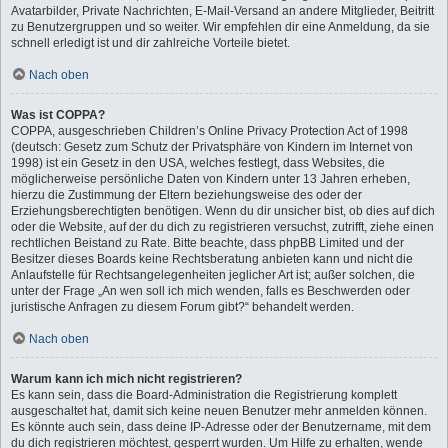
Avatarbilder, Private Nachrichten, E-Mail-Versand an andere Mitglieder, Beitritt
zu Benutzergruppen und so weiter. Wir empfehlen dir eine Anmeldung, da sie
schnell erledigt ist und dir zahlreiche Vorteile bietet.
Nach oben
Was ist COPPA?
COPPA, ausgeschrieben Children’s Online Privacy Protection Act of 1998
(deutsch: Gesetz zum Schutz der Privatsphäre von Kindern im Internet von
1998) ist ein Gesetz in den USA, welches festlegt, dass Websites, die
möglicherweise persönliche Daten von Kindern unter 13 Jahren erheben,
hierzu die Zustimmung der Eltern beziehungsweise des oder der
Erziehungsberechtigten benötigen. Wenn du dir unsicher bist, ob dies auf dich
oder die Website, auf der du dich zu registrieren versuchst, zutrifft, ziehe einen
rechtlichen Beistand zu Rate. Bitte beachte, dass phpBB Limited und der
Besitzer dieses Boards keine Rechtsberatung anbieten kann und nicht die
Anlaufstelle für Rechtsangelegenheiten jeglicher Art ist; außer solchen, die
unter der Frage „An wen soll ich mich wenden, falls es Beschwerden oder
juristische Anfragen zu diesem Forum gibt?“ behandelt werden.
Nach oben
Warum kann ich mich nicht registrieren?
Es kann sein, dass die Board-Administration die Registrierung komplett
ausgeschaltet hat, damit sich keine neuen Benutzer mehr anmelden können.
Es könnte auch sein, dass deine IP-Adresse oder der Benutzername, mit dem
du dich registrieren möchtest, gesperrt wurden. Um Hilfe zu erhalten, wende