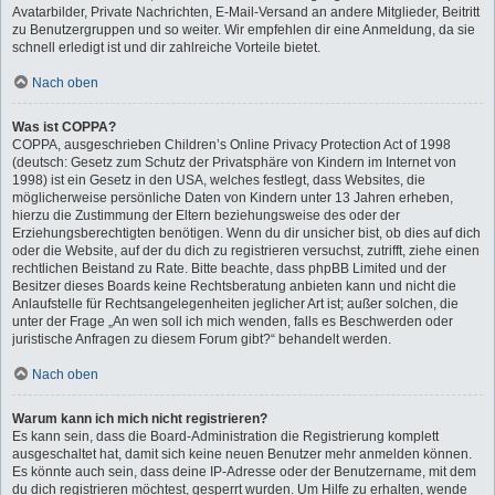
Avatarbilder, Private Nachrichten, E-Mail-Versand an andere Mitglieder, Beitritt
zu Benutzergruppen und so weiter. Wir empfehlen dir eine Anmeldung, da sie
schnell erledigt ist und dir zahlreiche Vorteile bietet.
Nach oben
Was ist COPPA?
COPPA, ausgeschrieben Children’s Online Privacy Protection Act of 1998
(deutsch: Gesetz zum Schutz der Privatsphäre von Kindern im Internet von
1998) ist ein Gesetz in den USA, welches festlegt, dass Websites, die
möglicherweise persönliche Daten von Kindern unter 13 Jahren erheben,
hierzu die Zustimmung der Eltern beziehungsweise des oder der
Erziehungsberechtigten benötigen. Wenn du dir unsicher bist, ob dies auf dich
oder die Website, auf der du dich zu registrieren versuchst, zutrifft, ziehe einen
rechtlichen Beistand zu Rate. Bitte beachte, dass phpBB Limited und der
Besitzer dieses Boards keine Rechtsberatung anbieten kann und nicht die
Anlaufstelle für Rechtsangelegenheiten jeglicher Art ist; außer solchen, die
unter der Frage „An wen soll ich mich wenden, falls es Beschwerden oder
juristische Anfragen zu diesem Forum gibt?“ behandelt werden.
Nach oben
Warum kann ich mich nicht registrieren?
Es kann sein, dass die Board-Administration die Registrierung komplett
ausgeschaltet hat, damit sich keine neuen Benutzer mehr anmelden können.
Es könnte auch sein, dass deine IP-Adresse oder der Benutzername, mit dem
du dich registrieren möchtest, gesperrt wurden. Um Hilfe zu erhalten, wende