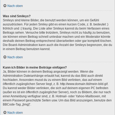
Nach oben
Was sind Smileys?
Smileys sind kleine Bilder, die benutzt werden können, um ein Gefühl
auszudrücken. Für jeden Smiley gibt es einen kurzen Code, z. B. bedeutet :)
fröhlich und :( traurig. Die Liste aller Smileys kannst du beim Verfassen eines
Beitrags sehen. Versuche bitte trotzdem, Smileys nicht zu häufig zu benutzen,
sie können einen Beitrag schnell unlesbar machen und ein Moderator könnte
deshalb deinen Beitrag entsprechend überarbeiten oder gar komplett löschen.
Die Board-Administration kann auch die Anzahl der Smileys begrenzen, die du
in einem Beitrag benutzen kannst.
Nach oben
Kann ich Bilder in meine Beiträge einfügen?
Ja, Bilder können in deinem Beitrag angezeigt werden. Wenn die
Administration Dateianhänge erlaubt hat, kannst du das Bild auch direkt
hochladen. Ansonsten musst du zu einem Bild verlinken, das auf einem
öffentlich zugänglichen Server liegt, z. B. http://www.domain.tld/mein-bild.gif.
Du kannst weder Bilder verlinken, die sich auf deinem eigenen PC befinden
(außer es ist ein öffentlich zugänglicher Server), noch zu Bildern, die nur nach
einer Anmeldung verfügbar sind, z. B. Hotmail- oder Yahoo-Mailboxen, mit
einem Passwort geschützte Seiten usw. Um das Bild anzuzeigen, benutze den
BBCode-Tag „[img]“.
Nach oben