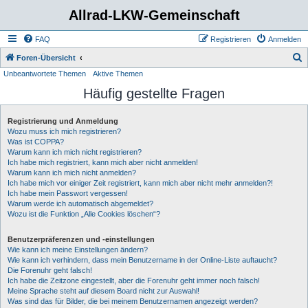
Allrad-LKW-Gemeinschaft
FAQ
Registrieren
Anmelden
S
Foren-Übersicht
Unbeantwortete Themen
Aktive Themen
u
Häufig gestellte Fragen
c
h
Registrierung und Anmeldung
e
Wozu muss ich mich registrieren?
Was ist COPPA?
Warum kann ich mich nicht registrieren?
Ich habe mich registriert, kann mich aber nicht anmelden!
Warum kann ich mich nicht anmelden?
Ich habe mich vor einiger Zeit registriert, kann mich aber nicht mehr anmelden?!
Ich habe mein Passwort vergessen!
Warum werde ich automatisch abgemeldet?
Wozu ist die Funktion „Alle Cookies löschen“?
Benutzerpräferenzen und -einstellungen
Wie kann ich meine Einstellungen ändern?
Wie kann ich verhindern, dass mein Benutzername in der Online-Liste auftaucht?
Die Forenuhr geht falsch!
Ich habe die Zeitzone eingestellt, aber die Forenuhr geht immer noch falsch!
Meine Sprache steht auf diesem Board nicht zur Auswahl!
Was sind das für Bilder, die bei meinem Benutzernamen angezeigt werden?