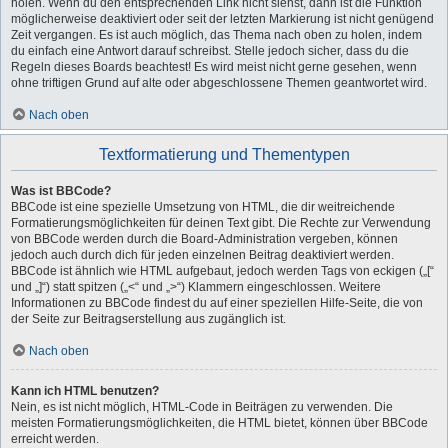
holen. Wenn du den entsprechenden Link nicht siehst, dann ist die Funktion
möglicherweise deaktiviert oder seit der letzten Markierung ist nicht genügend
Zeit vergangen. Es ist auch möglich, das Thema nach oben zu holen, indem
du einfach eine Antwort darauf schreibst. Stelle jedoch sicher, dass du die
Regeln dieses Boards beachtest! Es wird meist nicht gerne gesehen, wenn
ohne triftigen Grund auf alte oder abgeschlossene Themen geantwortet wird.
Nach oben
Textformatierung und Thementypen
Was ist BBCode?
BBCode ist eine spezielle Umsetzung von HTML, die dir weitreichende
Formatierungsmöglichkeiten für deinen Text gibt. Die Rechte zur Verwendung
von BBCode werden durch die Board-Administration vergeben, können
jedoch auch durch dich für jeden einzelnen Beitrag deaktiviert werden.
BBCode ist ähnlich wie HTML aufgebaut, jedoch werden Tags von eckigen („[“
und „]“) statt spitzen („<“ und „>“) Klammern eingeschlossen. Weitere
Informationen zu BBCode findest du auf einer speziellen Hilfe-Seite, die von
der Seite zur Beitragserstellung aus zugänglich ist.
Nach oben
Kann ich HTML benutzen?
Nein, es ist nicht möglich, HTML-Code in Beiträgen zu verwenden. Die
meisten Formatierungsmöglichkeiten, die HTML bietet, können über BBCode
erreicht werden.