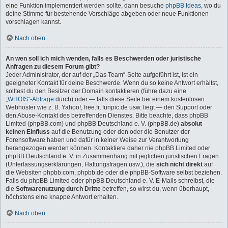
eine Funktion implementiert werden sollte, dann besuche
phpBB Ideas
, wo du
deine Stimme für bestehende Vorschläge abgeben oder neue Funktionen
vorschlagen kannst.
Nach oben
An wen soll ich mich wenden, falls es Beschwerden oder juristische
Anfragen zu diesem Forum gibt?
Jeder Administrator, der auf der „Das Team“-Seite aufgeführt ist, ist ein
geeigneter Kontakt für deine Beschwerde. Wenn du so keine Antwort erhältst,
solltest du den Besitzer der Domain kontaktieren (führe dazu eine
„WHOIS“-Abfrage
durch) oder — falls diese Seite bei einem kostenlosen
Webhoster wie z. B. Yahoo!, free.fr, funpic.de usw. liegt — den Support oder
den Abuse-Kontakt des betreffenden Dienstes. Bitte beachte, dass phpBB
Limited (phpBB.com) und phpBB Deutschland e. V. (phpBB.de)
absolut
keinen Einfluss
auf die Benutzung oder den oder die Benutzer der
Forensoftware haben und dafür in keiner Weise zur Verantwortung
herangezogen werden können. Kontaktiere daher nie phpBB Limited oder
phpBB Deutschland e. V. in Zusammenhang mit jeglichen juristischen Fragen
(Unterlassungserklärungen, Haftungsfragen usw.), die
sich nicht direkt
auf
die Websiten phpbb.com, phpbb.de oder die phpBB-Software selbst beziehen.
Falls du phpBB Limited oder phpBB Deutschland e. V. E-Mails schreibst, die
die
Softwarenutzung durch Dritte
betreffen, so wirst du, wenn überhaupt,
höchstens eine knappe Antwort erhalten.
Nach oben