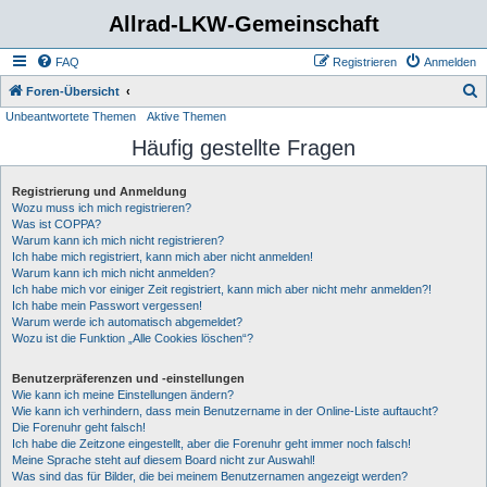
Allrad-LKW-Gemeinschaft
FAQ
Registrieren
Anmelden
S
Foren-Übersicht
Unbeantwortete Themen
Aktive Themen
u
Häufig gestellte Fragen
c
h
Registrierung und Anmeldung
e
Wozu muss ich mich registrieren?
Was ist COPPA?
Warum kann ich mich nicht registrieren?
Ich habe mich registriert, kann mich aber nicht anmelden!
Warum kann ich mich nicht anmelden?
Ich habe mich vor einiger Zeit registriert, kann mich aber nicht mehr anmelden?!
Ich habe mein Passwort vergessen!
Warum werde ich automatisch abgemeldet?
Wozu ist die Funktion „Alle Cookies löschen“?
Benutzerpräferenzen und -einstellungen
Wie kann ich meine Einstellungen ändern?
Wie kann ich verhindern, dass mein Benutzername in der Online-Liste auftaucht?
Die Forenuhr geht falsch!
Ich habe die Zeitzone eingestellt, aber die Forenuhr geht immer noch falsch!
Meine Sprache steht auf diesem Board nicht zur Auswahl!
Was sind das für Bilder, die bei meinem Benutzernamen angezeigt werden?