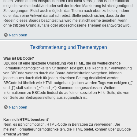
holen. Wenn du den entsprechenden Link nicht siehst, dann ist die Funktion
möglicherweise deaktiviert oder seit der letzten Markierung ist nicht genügend
Zeit vergangen. Es ist auch möglich, das Thema nach oben zu holen, indem
du einfach eine Antwort darauf schreibst. Stelle jedoch sicher, dass du die
Regeln dieses Boards beachtest! Es wird meist nicht gerne gesehen, wenn
ohne triftigen Grund auf alte oder abgeschlossene Themen geantwortet wird.
Nach oben
Textformatierung und Thementypen
Was ist BBCode?
BBCode ist eine spezielle Umsetzung von HTML, die dir weitreichende
Formatierungsmöglichkeiten für deinen Text gibt. Die Rechte zur Verwendung
von BBCode werden durch die Board-Administration vergeben, können
jedoch auch durch dich für jeden einzelnen Beitrag deaktiviert werden.
BBCode ist ähnlich wie HTML aufgebaut, jedoch werden Tags von eckigen („[“
und „]“) statt spitzen („<“ und „>“) Klammern eingeschlossen. Weitere
Informationen zu BBCode findest du auf einer speziellen Hilfe-Seite, die von
der Seite zur Beitragserstellung aus zugänglich ist.
Nach oben
Kann ich HTML benutzen?
Nein, es ist nicht möglich, HTML-Code in Beiträgen zu verwenden. Die
meisten Formatierungsmöglichkeiten, die HTML bietet, können über BBCode
erreicht werden.