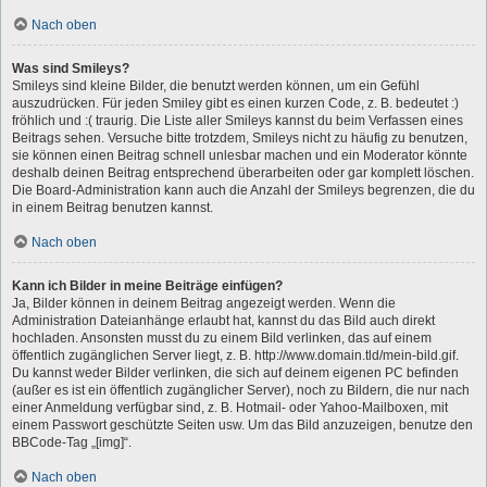
Nach oben
Was sind Smileys?
Smileys sind kleine Bilder, die benutzt werden können, um ein Gefühl
auszudrücken. Für jeden Smiley gibt es einen kurzen Code, z. B. bedeutet :)
fröhlich und :( traurig. Die Liste aller Smileys kannst du beim Verfassen eines
Beitrags sehen. Versuche bitte trotzdem, Smileys nicht zu häufig zu benutzen,
sie können einen Beitrag schnell unlesbar machen und ein Moderator könnte
deshalb deinen Beitrag entsprechend überarbeiten oder gar komplett löschen.
Die Board-Administration kann auch die Anzahl der Smileys begrenzen, die du
in einem Beitrag benutzen kannst.
Nach oben
Kann ich Bilder in meine Beiträge einfügen?
Ja, Bilder können in deinem Beitrag angezeigt werden. Wenn die
Administration Dateianhänge erlaubt hat, kannst du das Bild auch direkt
hochladen. Ansonsten musst du zu einem Bild verlinken, das auf einem
öffentlich zugänglichen Server liegt, z. B. http://www.domain.tld/mein-bild.gif.
Du kannst weder Bilder verlinken, die sich auf deinem eigenen PC befinden
(außer es ist ein öffentlich zugänglicher Server), noch zu Bildern, die nur nach
einer Anmeldung verfügbar sind, z. B. Hotmail- oder Yahoo-Mailboxen, mit
einem Passwort geschützte Seiten usw. Um das Bild anzuzeigen, benutze den
BBCode-Tag „[img]“.
Nach oben