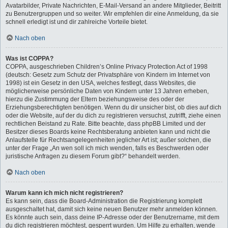
Avatarbilder, Private Nachrichten, E-Mail-Versand an andere Mitglieder, Beitritt
zu Benutzergruppen und so weiter. Wir empfehlen dir eine Anmeldung, da sie
schnell erledigt ist und dir zahlreiche Vorteile bietet.
Nach oben
Was ist COPPA?
COPPA, ausgeschrieben Children’s Online Privacy Protection Act of 1998
(deutsch: Gesetz zum Schutz der Privatsphäre von Kindern im Internet von
1998) ist ein Gesetz in den USA, welches festlegt, dass Websites, die
möglicherweise persönliche Daten von Kindern unter 13 Jahren erheben,
hierzu die Zustimmung der Eltern beziehungsweise des oder der
Erziehungsberechtigten benötigen. Wenn du dir unsicher bist, ob dies auf dich
oder die Website, auf der du dich zu registrieren versuchst, zutrifft, ziehe einen
rechtlichen Beistand zu Rate. Bitte beachte, dass phpBB Limited und der
Besitzer dieses Boards keine Rechtsberatung anbieten kann und nicht die
Anlaufstelle für Rechtsangelegenheiten jeglicher Art ist; außer solchen, die
unter der Frage „An wen soll ich mich wenden, falls es Beschwerden oder
juristische Anfragen zu diesem Forum gibt?“ behandelt werden.
Nach oben
Warum kann ich mich nicht registrieren?
Es kann sein, dass die Board-Administration die Registrierung komplett
ausgeschaltet hat, damit sich keine neuen Benutzer mehr anmelden können.
Es könnte auch sein, dass deine IP-Adresse oder der Benutzername, mit dem
du dich registrieren möchtest, gesperrt wurden. Um Hilfe zu erhalten, wende