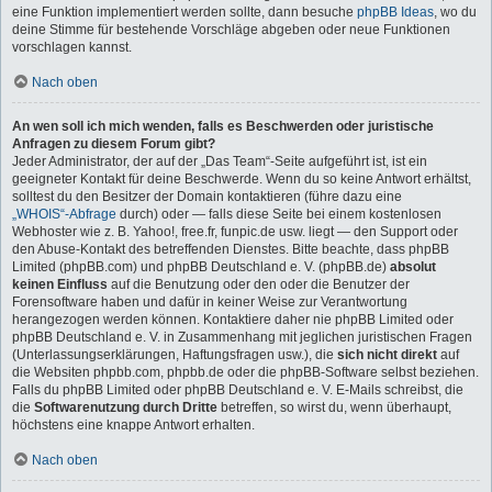
eine Funktion implementiert werden sollte, dann besuche
phpBB Ideas
, wo du
deine Stimme für bestehende Vorschläge abgeben oder neue Funktionen
vorschlagen kannst.
Nach oben
An wen soll ich mich wenden, falls es Beschwerden oder juristische
Anfragen zu diesem Forum gibt?
Jeder Administrator, der auf der „Das Team“-Seite aufgeführt ist, ist ein
geeigneter Kontakt für deine Beschwerde. Wenn du so keine Antwort erhältst,
solltest du den Besitzer der Domain kontaktieren (führe dazu eine
„WHOIS“-Abfrage
durch) oder — falls diese Seite bei einem kostenlosen
Webhoster wie z. B. Yahoo!, free.fr, funpic.de usw. liegt — den Support oder
den Abuse-Kontakt des betreffenden Dienstes. Bitte beachte, dass phpBB
Limited (phpBB.com) und phpBB Deutschland e. V. (phpBB.de)
absolut
keinen Einfluss
auf die Benutzung oder den oder die Benutzer der
Forensoftware haben und dafür in keiner Weise zur Verantwortung
herangezogen werden können. Kontaktiere daher nie phpBB Limited oder
phpBB Deutschland e. V. in Zusammenhang mit jeglichen juristischen Fragen
(Unterlassungserklärungen, Haftungsfragen usw.), die
sich nicht direkt
auf
die Websiten phpbb.com, phpbb.de oder die phpBB-Software selbst beziehen.
Falls du phpBB Limited oder phpBB Deutschland e. V. E-Mails schreibst, die
die
Softwarenutzung durch Dritte
betreffen, so wirst du, wenn überhaupt,
höchstens eine knappe Antwort erhalten.
Nach oben