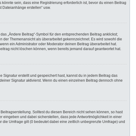
önnte sein, dass eine Registrierung erforderlich ist, bevor du einen Beitrag
st Dateianhänge erstellen“ usw.
 das „Ändere Beitrag“-Symbol für den entsprechenden Beitrag anklickst;
g in der Themenansicht als überarbeitet gekennzeichnet. Es wird sowohl die
wenn ein Administrator oder Moderator deinen Beitrag überarbeitet hat.
 Beitrag nicht löschen können, wenn bereits jemand darauf geantwortet hat.
Signatur erstellt und gespeichert hast, kannst du in jedem Beitrag das
einer Signatur aktivierst. Wenn du einen einzelnen Beitrag dennoch ohne
Beitragserstellung. Solltest du diesen Bereich nicht sehen können, so hast
r eingeben und dabei sicherstellen, dass jede Antwortmöglichkeit in einer
r die Umfrage gilt (0 bedeutet dabei eine zeitlich unbegrenzte Umfrage) und