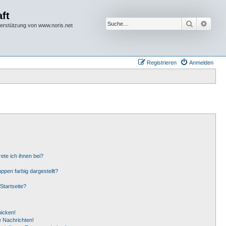
ft
Suche
Erwei
terstützung von www.noris.net
Registrieren
Anmelden
ete ich ihnen bei?
pen farbig dargestellt?
Startseite?
hicken!
 Nachrichten!