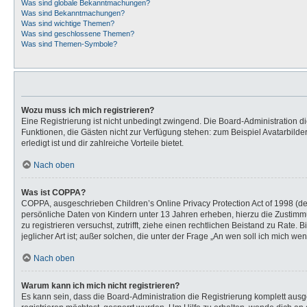
Was sind globale Bekanntmachungen?
Was sind Bekanntmachungen?
Was sind wichtige Themen?
Was sind geschlossene Themen?
Was sind Themen-Symbole?
Wozu muss ich mich registrieren?
Eine Registrierung ist nicht unbedingt zwingend. Die Board-Administration dies
Funktionen, die Gästen nicht zur Verfügung stehen: zum Beispiel Avatarbilder
erledigt ist und dir zahlreiche Vorteile bietet.
Nach oben
Was ist COPPA?
COPPA, ausgeschrieben Children’s Online Privacy Protection Act of 1998 (de
persönliche Daten von Kindern unter 13 Jahren erheben, hierzu die Zustimmu
zu registrieren versuchst, zutrifft, ziehe einen rechtlichen Beistand zu Rat
jeglicher Art ist; außer solchen, die unter der Frage „An wen soll ich mich 
Nach oben
Warum kann ich mich nicht registrieren?
Es kann sein, dass die Board-Administration die Registrierung komplett au