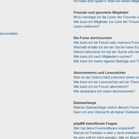
Ich habe eine Spam-E-Mail von einem Mitgl
Freunde und ignorierte Mitglieder
Wozu benötige ich die Listen der Freunde un
Wie kann ich Mitglieder zur Liste der Freun
Listen entfernen?
h anzumelden.
Die Foren durchsuchen
Wie kann ich ein Forum oder mehrere For
Weshalb erhalte ich bei der Suche keine E
Warum bekomme ich bei der Suche eine lee
Wie kann ich nach Mitgliedern suchen?
Wie kann ich meine eigenen Beiträge und 
Abonnements und Lesezeichen
Was ist der Unterschied zwischen einem 
Wie kann ich ein Lesezeichen auf ein The
Wie kann ich ein Forum abonnieren?
Wie deaktiviere ich meine Abonnements?
Dateianhänge
Welche Dateianhänge sind in diesem Forum
Kann ich eine Übersicht all meiner Dateian
phpBB betreffende Fragen
Wer hat diese Forensoftware entwickelt?
Warum ist Funktion x oder y nicht enthalten
An wen soll ich mich wenden, falls es Besc