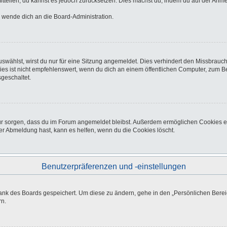
 mitteilen, du kannst es jedoch zurücksetzen. Dies machst du, indem du auf der Anm
o wende dich an die Board-Administration.
wählst, wirst du nur für eine Sitzung angemeldet. Dies verhindert den Missbrauc
ist nicht empfehlenswert, wenn du dich an einem öffentlichen Computer, zum Beisp
geschaltet.
afür sorgen, dass du im Forum angemeldet bleibst. Außerdem ermöglichen Cookies e
er Abmeldung hast, kann es helfen, wenn du die Cookies löscht.
Benutzerpräferenzen und -einstellungen
bank des Boards gespeichert. Um diese zu ändern, gehe in den „Persönlichen Bereic
rn.