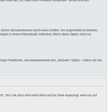
elde-Seite auf „Ich habe mein Passwort vergessen“ klickst und den
h deines Benutzerkontos durch einen Dritten. Um angemeldet zu bleiben,
iel in einem Internetcafé, befindest. Wenn diese Option nicht zur
inige Funktionen, wie beispielsweise den „Gelesen“-Status – sofern sie von
h“; der Link dazu wird meist oben auf der Seite angezeigt, wenn du auf