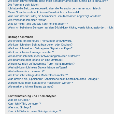
Wie kann ich verhindern, dass mein Benutzername in der Online-Liste auftaucht?
Die Forenuhr geht falsch!
Ich habe die Zeitzone eingestellt, aber die Forenuhr geht immer noch falsch!
Meine Sprache steht auf diesem Board nicht zur Auswahl!
Was sind das für Bilder, die bei meinem Benutzernamen angezeigt werden?
Wie verwende ich einen Avatar?
Was ist mein Rang und wie kann ich ihn ändern?
Wenn ich bei einem Benutzer auf den E-Mail-Link klicke, werde ich aufgefordert, mic
Beiträge schreiben
Wie erstelle ich ein neues Thema oder eine Antwort?
Wie kann ich einen Beitrag bearbeiten oder löschen?
Wie kann ich meinem Beitrag eine Signatur anfügen?
Wie kann ich eine Umfrage erstellen?
Wieso kann ich nicht mehr Antwortmöglichkeiten erstellen?
Wie bearbeite oder lösche ich eine Umfrage?
Warum kann ich auf bestimmte Foren nicht zugreifen?
Weshalb kann ich keine Dateianhänge anfügen?
Weshalb wurde ich verwarnt?
Wie kann ich Beiträge den Moderatoren melden?
Was bewirkt die „Speichern“-Schaltfläche beim Schreiben eines Beitrags?
Warum muss mein Beitrag erst freigegeben werden?
Wie markiere ich ein Thema als neu?
Textformatierung und Thementypen
Was ist BBCode?
Kann ich HTML benutzen?
Was sind Smileys?
Kann ich Bilder in meine Beiträge einfügen?