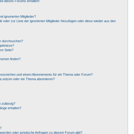
ied dieses Forums erhalten!
d ignorierten Mitglieder?
de oder zur Liste der ignorierten Mitglieder hinzufügen oder diese wieder aus den
en durchsuchen?
rgebnisse?
re Seite?
Themen finden?
Lesezeichen und einem Abonnements für ein Thema oder Forum?
ma setzen oder ein Thema abonnieren?
 zulässig?
hänge erhalten?
?
hwerden oder juristische Anfragen zu diesem Forum gibt?