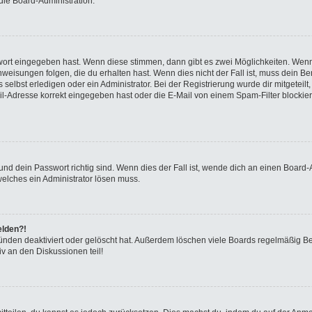
die Board-Administration.
swort eingegeben hast. Wenn diese stimmen, dann gibt es zwei Möglichkeiten. We
eisungen folgen, die du erhalten hast. Wenn dies nicht der Fall ist, muss dein Ben
elbst erledigen oder ein Administrator. Bei der Registrierung wurde dir mitgeteilt, 
-Adresse korrekt eingegeben hast oder die E-Mail von einem Spam-Filter blockiert
nd dein Passwort richtig sind. Wenn dies der Fall ist, wende dich an einen Board-A
welches ein Administrator lösen muss.
elden?!
ünden deaktiviert oder gelöscht hat. Außerdem löschen viele Boards regelmäßig Ben
v an den Diskussionen teil!