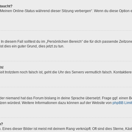
ftaucht?
 „Meinen Online-Status während dieser Sitzung verbergen“. Wenn du diese Option e
In diesem Fall solltest du im „Persönlichen Bereich“ die für dich passende Zeitzone 
t dies ein guter Grund, dies jetzt zu tun.
ch!
 Zeit trotzdem noch falsch ist, geht die Uhr des Servers vermutlich falsch. Kontakti
oder niemand hat das Forum bislang in deine Sprache übersetzt. Frage ggf. einen Bo
setzen würdest. Weitere Informationen dazu können auf der Website von
phpBB Limi
n?
Eines dieser Bilder ist meist mit deinem Rang verknüpft: Oft sind dies Sterne, Kä