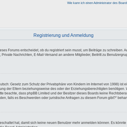
Wie kann ich einen Administrator des Board
Registrierung und Anmeldung
es Forums entscheidet, ob du registriert sein musst, um Beiträge zu schreiben. Auf j
, Private Nachrichten, E-Mail-Versand an andere Mitglieder, Beitritt zu Benutzergr
utsch: Gesetz zum Schutz der Privatsphäre von Kindern im Internet von 1998) ist e
ng der Eltern beziehungsweise des oder der Erziehungsberechtigten benötigen. Wen
e. Bitte beachte, dass phpBB Limited und der Besitzer dieses Boards keine Rechtsbe
wenden, falls es Beschwerden oder juristische Anfragen zu diesem Forum gibt?“ beha
sgeschaltet hat, damit sich keine neuen Benutzer mehr anmelden können. Es könnte