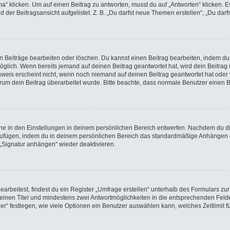
licken. Um auf einen Beitrag zu antworten, musst du auf „Antworten“ klicken. Es k
der Beitragsansicht aufgelistet. Z. B. „Du darfst neue Themen erstellen“, „Du darf
en Beiträge bearbeiten oder löschen. Du kannst einen Beitrag bearbeiten, indem du
möglich. Wenn bereits jemand auf deinen Beitrag geantwortet hat, wird dein Beitra
nweis erscheint nicht, wenn noch niemand auf deinen Beitrag geantwortet hat oder 
 warum dein Beitrag überarbeitet wurde. Bitte beachte, dass normale Benutzer einen
e in den Einstellungen in deinem persönlichen Bereich entwerfen. Nachdem du die 
nzufügen, indem du in deinem persönlichen Bereich das standardmäßige Anhängen d
 „Signatur anhängen“ wieder deaktivieren.
beitest, findest du ein Register „Umfrage erstellen“ unterhalb des Formulars zur 
t einen Titel und mindestens zwei Antwortmöglichkeiten in die entsprechenden Felde
r“ festlegen, wie viele Optionen ein Benutzer auswählen kann, welches Zeitlimit fü