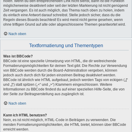
holen. Wenn du den entsprechenden Link nicht siehst, dann ist die Funktion
möglicherweise deaktiviert oder seit der letzten Markierung ist nicht genügend
Zeit vergangen. Es ist auch möglich, das Thema nach oben zu holen, indem
du einfach eine Antwort darauf schreibst. Stelle jedoch sicher, dass du die
Regeln dieses Boards beachtest! Es wird meist nicht gerne gesehen, wenn
ohne triftigen Grund auf alte oder abgeschlossene Themen geantwortet wird.
Nach oben
Textformatierung und Thementypen
Was ist BBCode?
BBCode ist eine spezielle Umsetzung von HTML, die dir weitreichende
Formatierungsmöglichkeiten für deinen Text gibt. Die Rechte zur Verwendung
von BBCode werden durch die Board-Administration vergeben, können
jedoch auch durch dich für jeden einzelnen Beitrag deaktiviert werden.
BBCode ist ähnlich wie HTML aufgebaut, jedoch werden Tags von eckigen („[“
und „]“) statt spitzen („<“ und „>“) Klammern eingeschlossen. Weitere
Informationen zu BBCode findest du auf einer speziellen Hilfe-Seite, die von
der Seite zur Beitragserstellung aus zugänglich ist.
Nach oben
Kann ich HTML benutzen?
Nein, es ist nicht möglich, HTML-Code in Beiträgen zu verwenden. Die
meisten Formatierungsmöglichkeiten, die HTML bietet, können über BBCode
erreicht werden.