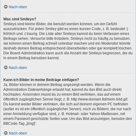
Nach oben
Was sind Smileys?
Smileys sind kleine Bilder, die benutzt werden können, um ein Gefühl
auszudrücken. Für jeden Smiley gibt es einen kurzen Code, z. B. bedeutet :)
fröhlich und :( traurig. Die Liste aller Smileys kannst du beim Verfassen eines
Beitrags sehen. Versuche bitte trotzdem, Smileys nicht zu häufig zu benutzen,
sie können einen Beitrag schnell unlesbar machen und ein Moderator könnte
deshalb deinen Beitrag entsprechend überarbeiten oder gar komplett löschen.
Die Board-Administration kann auch die Anzahl der Smileys begrenzen, die du
in einem Beitrag benutzen kannst.
Nach oben
Kann ich Bilder in meine Beiträge einfügen?
Ja, Bilder können in deinem Beitrag angezeigt werden. Wenn die
Administration Dateianhänge erlaubt hat, kannst du das Bild auch direkt
hochladen. Ansonsten musst du zu einem Bild verlinken, das auf einem
öffentlich zugänglichen Server liegt, z. B. http://www.domain.tld/mein-bild.gif.
Du kannst weder Bilder verlinken, die sich auf deinem eigenen PC befinden
(außer es ist ein öffentlich zugänglicher Server), noch zu Bildern, die nur nach
einer Anmeldung verfügbar sind, z. B. Hotmail- oder Yahoo-Mailboxen, mit
einem Passwort geschützte Seiten usw. Um das Bild anzuzeigen, benutze den
BBCode-Tag „[img]“.
Nach oben