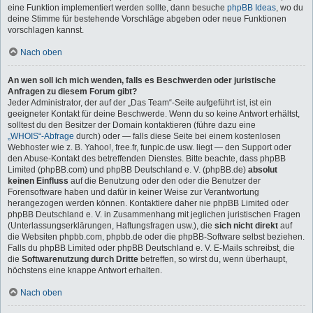
eine Funktion implementiert werden sollte, dann besuche
phpBB Ideas
, wo du
deine Stimme für bestehende Vorschläge abgeben oder neue Funktionen
vorschlagen kannst.
Nach oben
An wen soll ich mich wenden, falls es Beschwerden oder juristische
Anfragen zu diesem Forum gibt?
Jeder Administrator, der auf der „Das Team“-Seite aufgeführt ist, ist ein
geeigneter Kontakt für deine Beschwerde. Wenn du so keine Antwort erhältst,
solltest du den Besitzer der Domain kontaktieren (führe dazu eine
„WHOIS“-Abfrage
durch) oder — falls diese Seite bei einem kostenlosen
Webhoster wie z. B. Yahoo!, free.fr, funpic.de usw. liegt — den Support oder
den Abuse-Kontakt des betreffenden Dienstes. Bitte beachte, dass phpBB
Limited (phpBB.com) und phpBB Deutschland e. V. (phpBB.de)
absolut
keinen Einfluss
auf die Benutzung oder den oder die Benutzer der
Forensoftware haben und dafür in keiner Weise zur Verantwortung
herangezogen werden können. Kontaktiere daher nie phpBB Limited oder
phpBB Deutschland e. V. in Zusammenhang mit jeglichen juristischen Fragen
(Unterlassungserklärungen, Haftungsfragen usw.), die
sich nicht direkt
auf
die Websiten phpbb.com, phpbb.de oder die phpBB-Software selbst beziehen.
Falls du phpBB Limited oder phpBB Deutschland e. V. E-Mails schreibst, die
die
Softwarenutzung durch Dritte
betreffen, so wirst du, wenn überhaupt,
höchstens eine knappe Antwort erhalten.
Nach oben