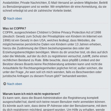
Avatarbilder, Private Nachrichten, E-Mail-Versand an andere Mitglieder, Beitritt
zu Benutzergruppen und so weiter. Wir empfehlen dir eine Anmeldung, da sie
schnell erledigt ist und dir zahlreiche Vorteile bietet.
Nach oben
Was ist COPPA?
COPPA, ausgeschrieben Children’s Online Privacy Protection Act of 1998
(deutsch: Gesetz zum Schutz der Privatsphäre von Kindern im Internet von
1998) ist ein Gesetz in den USA, welches festlegt, dass Websites, die
möglicherweise persönliche Daten von Kindern unter 13 Jahren erheben,
hierzu die Zustimmung der Eltern beziehungsweise des oder der
Erziehungsberechtigten benötigen. Wenn du dir unsicher bist, ob dies auf dich
oder die Website, auf der du dich zu registrieren versuchst, zutrifft, ziehe einen
rechtlichen Beistand zu Rate. Bitte beachte, dass phpBB Limited und der
Besitzer dieses Boards keine Rechtsberatung anbieten kann und nicht die
Anlaufstelle für Rechtsangelegenheiten jeglicher Art ist; außer solchen, die
unter der Frage „An wen soll ich mich wenden, falls es Beschwerden oder
juristische Anfragen zu diesem Forum gibt?“ behandelt werden.
Nach oben
Warum kann ich mich nicht registrieren?
Es kann sein, dass die Board-Administration die Registrierung komplett
ausgeschaltet hat, damit sich keine neuen Benutzer mehr anmelden können.
Es könnte auch sein, dass deine IP-Adresse oder der Benutzername, mit dem
du dich registrieren möchtest, gesperrt wurden. Um Hilfe zu erhalten, wende