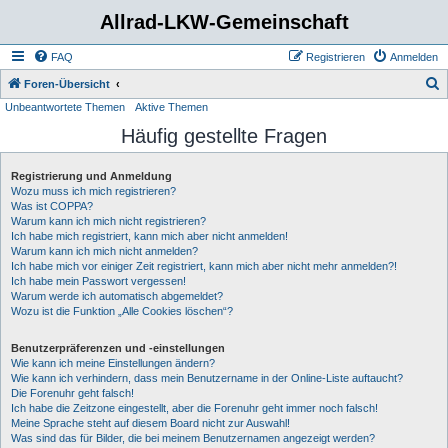
Allrad-LKW-Gemeinschaft
FAQ
Registrieren
Anmelden
S
Foren-Übersicht
Unbeantwortete Themen
Aktive Themen
u
Häufig gestellte Fragen
c
h
Registrierung und Anmeldung
e
Wozu muss ich mich registrieren?
Was ist COPPA?
Warum kann ich mich nicht registrieren?
Ich habe mich registriert, kann mich aber nicht anmelden!
Warum kann ich mich nicht anmelden?
Ich habe mich vor einiger Zeit registriert, kann mich aber nicht mehr anmelden?!
Ich habe mein Passwort vergessen!
Warum werde ich automatisch abgemeldet?
Wozu ist die Funktion „Alle Cookies löschen“?
Benutzerpräferenzen und -einstellungen
Wie kann ich meine Einstellungen ändern?
Wie kann ich verhindern, dass mein Benutzername in der Online-Liste auftaucht?
Die Forenuhr geht falsch!
Ich habe die Zeitzone eingestellt, aber die Forenuhr geht immer noch falsch!
Meine Sprache steht auf diesem Board nicht zur Auswahl!
Was sind das für Bilder, die bei meinem Benutzernamen angezeigt werden?