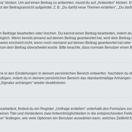
licken. Um auf einen Beitrag zu antworten, musst du auf „Antworten“ klicken. Es k
der Beitragsansicht aufgelistet. Z. B. „Du darfst neue Themen erstellen“, „Du darf
en Beiträge bearbeiten oder löschen. Du kannst einen Beitrag bearbeiten, indem du
möglich. Wenn bereits jemand auf deinen Beitrag geantwortet hat, wird dein Beitra
nweis erscheint nicht, wenn noch niemand auf deinen Beitrag geantwortet hat oder 
 warum dein Beitrag überarbeitet wurde. Bitte beachte, dass normale Benutzer einen
e in den Einstellungen in deinem persönlichen Bereich entwerfen. Nachdem du die 
nzufügen, indem du in deinem persönlichen Bereich das standardmäßige Anhängen d
 „Signatur anhängen“ wieder deaktivieren.
beitest, findest du ein Register „Umfrage erstellen“ unterhalb des Formulars zur 
t einen Titel und mindestens zwei Antwortmöglichkeiten in die entsprechenden Felde
r“ festlegen, wie viele Optionen ein Benutzer auswählen kann, welches Zeitlimit fü