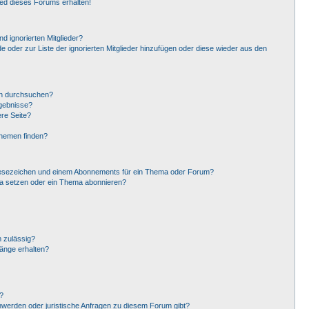
ied dieses Forums erhalten!
d ignorierten Mitglieder?
de oder zur Liste der ignorierten Mitglieder hinzufügen oder diese wieder aus den
en durchsuchen?
rgebnisse?
re Seite?
Themen finden?
Lesezeichen und einem Abonnements für ein Thema oder Forum?
ma setzen oder ein Thema abonnieren?
 zulässig?
hänge erhalten?
?
hwerden oder juristische Anfragen zu diesem Forum gibt?