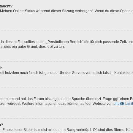
ftaucht?
 „Meinen Online-Status während dieser Sitzung verbergen“. Wenn du diese Option e
In diesem Fall solltest du im „Persönlichen Bereich“ die für dich passende Zeitzone 
t dies ein guter Grund, dies jetzt zu tun.
ch!
 Zeit trotzdem noch falsch ist, geht die Uhr des Servers vermutlich falsch. Kontakti
oder niemand hat das Forum bislang in deine Sprache übersetzt. Frage ggf. einen Bo
setzen würdest. Weitere Informationen dazu können auf der Website von
phpBB Limi
n?
Eines dieser Bilder ist meist mit deinem Rang verknüpft: Oft sind dies Sterne, Kä