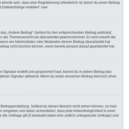
önnte sein, dass eine Registrierung erforderlich ist, bevor du einen Beitrag
st Dateianhänge erstellen“ usw.
 das „Ändere Beitrag“-Symbol für den entsprechenden Beitrag anklickst;
g in der Themenansicht als überarbeitet gekennzeichnet. Es wird sowohl die
wenn ein Administrator oder Moderator deinen Beitrag überarbeitet hat.
 Beitrag nicht löschen können, wenn bereits jemand darauf geantwortet hat.
Signatur erstellt und gespeichert hast, kannst du in jedem Beitrag das
einer Signatur aktivierst. Wenn du einen einzelnen Beitrag dennoch ohne
Beitragserstellung. Solltest du diesen Bereich nicht sehen können, so hast
r eingeben und dabei sicherstellen, dass jede Antwortmöglichkeit in einer
r die Umfrage gilt (0 bedeutet dabei eine zeitlich unbegrenzte Umfrage) und