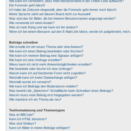
Wie kann ich verhindern, dass mein Benutzername in der Online-Liste auftaucht?
Die Forenuhr geht falsch!
Ich habe die Zeitzone eingestellt, aber die Forenuhr geht immer noch falsch!
Meine Sprache steht auf diesem Board nicht zur Auswahl!
Was sind das für Bilder, die bei meinem Benutzernamen angezeigt werden?
Wie verwende ich einen Avatar?
Was ist mein Rang und wie kann ich ihn ändern?
Wenn ich bei einem Benutzer auf den E-Mail-Link klicke, werde ich aufgefordert, mic
Beiträge schreiben
Wie erstelle ich ein neues Thema oder eine Antwort?
Wie kann ich einen Beitrag bearbeiten oder löschen?
Wie kann ich meinem Beitrag eine Signatur anfügen?
Wie kann ich eine Umfrage erstellen?
Wieso kann ich nicht mehr Antwortmöglichkeiten erstellen?
Wie bearbeite oder lösche ich eine Umfrage?
Warum kann ich auf bestimmte Foren nicht zugreifen?
Weshalb kann ich keine Dateianhänge anfügen?
Weshalb wurde ich verwarnt?
Wie kann ich Beiträge den Moderatoren melden?
Was bewirkt die „Speichern“-Schaltfläche beim Schreiben eines Beitrags?
Warum muss mein Beitrag erst freigegeben werden?
Wie markiere ich ein Thema als neu?
Textformatierung und Thementypen
Was ist BBCode?
Kann ich HTML benutzen?
Was sind Smileys?
Kann ich Bilder in meine Beiträge einfügen?