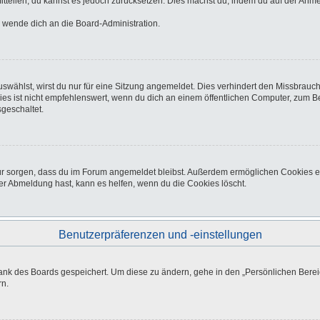
 mitteilen, du kannst es jedoch zurücksetzen. Dies machst du, indem du auf der Anm
o wende dich an die Board-Administration.
wählst, wirst du nur für eine Sitzung angemeldet. Dies verhindert den Missbrauc
ist nicht empfehlenswert, wenn du dich an einem öffentlichen Computer, zum Beisp
geschaltet.
afür sorgen, dass du im Forum angemeldet bleibst. Außerdem ermöglichen Cookies e
er Abmeldung hast, kann es helfen, wenn du die Cookies löscht.
Benutzerpräferenzen und -einstellungen
bank des Boards gespeichert. Um diese zu ändern, gehe in den „Persönlichen Bereic
rn.