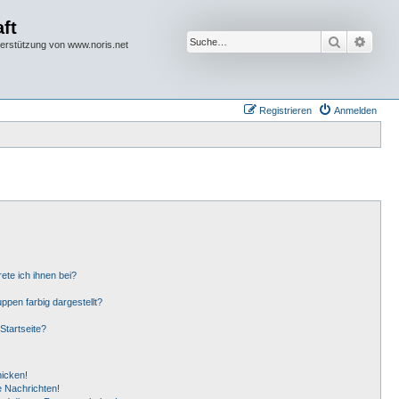
ft
Suche
Erwei
terstützung von www.noris.net
Registrieren
Anmelden
ete ich ihnen bei?
pen farbig dargestellt?
Startseite?
hicken!
 Nachrichten!