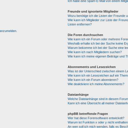
Ich habe eine Spam-E-Mail von einem Mitgl
Freunde und ignorierte Mitglieder
Wozu benötige ich die Listen der Freunde un
Wie kann ich Mitglieder zur Liste der Freun
Listen entfernen?
h anzumelden.
Die Foren durchsuchen
Wie kann ich ein Forum oder mehrere For
Weshalb erhalte ich bei der Suche keine E
Warum bekomme ich bei der Suche eine lee
Wie kann ich nach Mitgliedern suchen?
Wie kann ich meine eigenen Beiträge und 
Abonnements und Lesezeichen
Was ist der Unterschied zwischen einem 
Wie kann ich ein Lesezeichen auf ein The
Wie kann ich ein Forum abonnieren?
Wie deaktiviere ich meine Abonnements?
Dateianhänge
Welche Dateianhänge sind in diesem Forum
Kann ich eine Übersicht all meiner Dateian
phpBB betreffende Fragen
Wer hat diese Forensoftware entwickelt?
Warum ist Funktion x oder y nicht enthalten
An wen soll ich mich wenden, falls es Besc