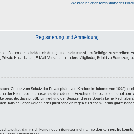
Wie kann ich einen Administrator des Board
Registrierung und Anmeldung
es Forums entscheidet, ob du registriert sein musst, um Beiträge zu schreiben. Auf j
, Private Nachrichten, E-Mail-Versand an andere Mitglieder, Beitritt zu Benutzergr
utsch: Gesetz zum Schutz der Privatsphäre von Kindern im Internet von 1998) ist e
ng der Eltern beziehungsweise des oder der Erziehungsberechtigten benötigen. Wen
e. Bitte beachte, dass phpBB Limited und der Besitzer dieses Boards keine Rechtsbe
wenden, falls es Beschwerden oder juristische Anfragen zu diesem Forum gibt?“ beha
sgeschaltet hat, damit sich keine neuen Benutzer mehr anmelden können. Es könnte