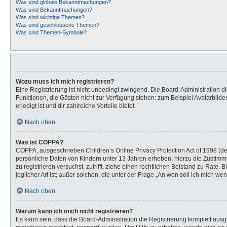
Was sind globale Bekanntmachungen?
Was sind Bekanntmachungen?
Was sind wichtige Themen?
Was sind geschlossene Themen?
Was sind Themen-Symbole?
Wozu muss ich mich registrieren?
Eine Registrierung ist nicht unbedingt zwingend. Die Board-Administration dies
Funktionen, die Gästen nicht zur Verfügung stehen: zum Beispiel Avatarbilder
erledigt ist und dir zahlreiche Vorteile bietet.
Nach oben
Was ist COPPA?
COPPA, ausgeschrieben Children’s Online Privacy Protection Act of 1998 (de
persönliche Daten von Kindern unter 13 Jahren erheben, hierzu die Zustimmu
zu registrieren versuchst, zutrifft, ziehe einen rechtlichen Beistand zu Rat
jeglicher Art ist; außer solchen, die unter der Frage „An wen soll ich mich 
Nach oben
Warum kann ich mich nicht registrieren?
Es kann sein, dass die Board-Administration die Registrierung komplett au