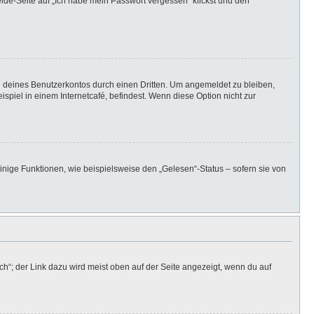
elde-Seite auf „Ich habe mein Passwort vergessen“ klickst und den
h deines Benutzerkontos durch einen Dritten. Um angemeldet zu bleiben,
iel in einem Internetcafé, befindest. Wenn diese Option nicht zur
inige Funktionen, wie beispielsweise den „Gelesen“-Status – sofern sie von
h“; der Link dazu wird meist oben auf der Seite angezeigt, wenn du auf