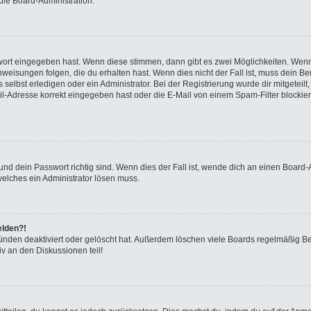
die Board-Administration.
swort eingegeben hast. Wenn diese stimmen, dann gibt es zwei Möglichkeiten. We
eisungen folgen, die du erhalten hast. Wenn dies nicht der Fall ist, muss dein Ben
elbst erledigen oder ein Administrator. Bei der Registrierung wurde dir mitgeteilt, 
-Adresse korrekt eingegeben hast oder die E-Mail von einem Spam-Filter blockiert
nd dein Passwort richtig sind. Wenn dies der Fall ist, wende dich an einen Board-A
welches ein Administrator lösen muss.
elden?!
ünden deaktiviert oder gelöscht hat. Außerdem löschen viele Boards regelmäßig Ben
v an den Diskussionen teil!