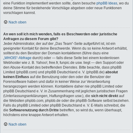
eine Funktion implementiert werden sollte, dann besuche
phpBB Ideas
, wo du
deine Stimme für bestehende Vorschläge abgeben oder neue Funktionen
vorschlagen kannst.
Nach oben
An wen soll ich mich wenden, falls es Beschwerden oder juristische
Anfragen zu diesem Forum gibt?
Jeder Administrator, der auf der „Das Team“-Seite aufgeführt ist, ist ein
geeigneter Kontakt für deine Beschwerde. Wenn du so keine Antwort erhältst,
solltest du den Besitzer der Domain kontaktieren (führe dazu eine
„WHOIS“-Abfrage
durch) oder — falls diese Seite bei einem kostenlosen
Webhoster wie z. B. Yahoo!, free.fr, funpic.de usw. liegt — den Support oder
den Abuse-Kontakt des betreffenden Dienstes. Bitte beachte, dass phpBB
Limited (phpBB.com) und phpBB Deutschland e. V. (phpBB.de)
absolut
keinen Einfluss
auf die Benutzung oder den oder die Benutzer der
Forensoftware haben und dafür in keiner Weise zur Verantwortung
herangezogen werden können. Kontaktiere daher nie phpBB Limited oder
phpBB Deutschland e. V. in Zusammenhang mit jeglichen juristischen Fragen
(Unterlassungserklärungen, Haftungsfragen usw.), die
sich nicht direkt
auf
die Websiten phpbb.com, phpbb.de oder die phpBB-Software selbst beziehen.
Falls du phpBB Limited oder phpBB Deutschland e. V. E-Mails schreibst, die
die
Softwarenutzung durch Dritte
betreffen, so wirst du, wenn überhaupt,
höchstens eine knappe Antwort erhalten.
Nach oben