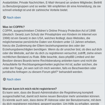
Avatarbilder, Private Nachrichten, E-Mail-Versand an andere Mitglieder, Beitritt
zu Benutzergruppen und so weiter. Wir empfehlen dir eine Anmeldung, da sie
schnell erledigt ist und dir zahlreiche Vorteile bietet.
Nach oben
Was ist COPPA?
COPPA, ausgeschrieben Children’s Online Privacy Protection Act of 1998
(deutsch: Gesetz zum Schutz der Privatsphäre von Kindern im Internet von
1998) ist ein Gesetz in den USA, welches festlegt, dass Websites, die
möglicherweise persönliche Daten von Kindern unter 13 Jahren erheben,
hierzu die Zustimmung der Eltern beziehungsweise des oder der
Erziehungsberechtigten benötigen. Wenn du dir unsicher bist, ob dies auf dich
oder die Website, auf der du dich zu registrieren versuchst, zutrifft, ziehe einen
rechtlichen Beistand zu Rate. Bitte beachte, dass phpBB Limited und der
Besitzer dieses Boards keine Rechtsberatung anbieten kann und nicht die
Anlaufstelle für Rechtsangelegenheiten jeglicher Art ist; außer solchen, die
unter der Frage „An wen soll ich mich wenden, falls es Beschwerden oder
juristische Anfragen zu diesem Forum gibt?“ behandelt werden.
Nach oben
Warum kann ich mich nicht registrieren?
Es kann sein, dass die Board-Administration die Registrierung komplett
ausgeschaltet hat, damit sich keine neuen Benutzer mehr anmelden können.
Es könnte auch sein, dass deine IP-Adresse oder der Benutzername, mit dem
du dich registrieren möchtest, gesperrt wurden. Um Hilfe zu erhalten, wende