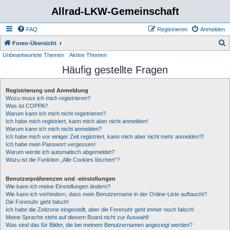
Allrad-LKW-Gemeinschaft
FAQ
Registrieren
Anmelden
S
Foren-Übersicht
Unbeantwortete Themen
Aktive Themen
u
Häufig gestellte Fragen
c
h
Registrierung und Anmeldung
e
Wozu muss ich mich registrieren?
Was ist COPPA?
Warum kann ich mich nicht registrieren?
Ich habe mich registriert, kann mich aber nicht anmelden!
Warum kann ich mich nicht anmelden?
Ich habe mich vor einiger Zeit registriert, kann mich aber nicht mehr anmelden?!
Ich habe mein Passwort vergessen!
Warum werde ich automatisch abgemeldet?
Wozu ist die Funktion „Alle Cookies löschen“?
Benutzerpräferenzen und -einstellungen
Wie kann ich meine Einstellungen ändern?
Wie kann ich verhindern, dass mein Benutzername in der Online-Liste auftaucht?
Die Forenuhr geht falsch!
Ich habe die Zeitzone eingestellt, aber die Forenuhr geht immer noch falsch!
Meine Sprache steht auf diesem Board nicht zur Auswahl!
Was sind das für Bilder, die bei meinem Benutzernamen angezeigt werden?