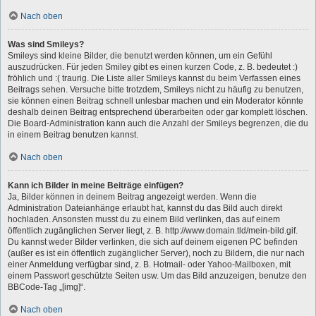
Nach oben
Was sind Smileys?
Smileys sind kleine Bilder, die benutzt werden können, um ein Gefühl
auszudrücken. Für jeden Smiley gibt es einen kurzen Code, z. B. bedeutet :)
fröhlich und :( traurig. Die Liste aller Smileys kannst du beim Verfassen eines
Beitrags sehen. Versuche bitte trotzdem, Smileys nicht zu häufig zu benutzen,
sie können einen Beitrag schnell unlesbar machen und ein Moderator könnte
deshalb deinen Beitrag entsprechend überarbeiten oder gar komplett löschen.
Die Board-Administration kann auch die Anzahl der Smileys begrenzen, die du
in einem Beitrag benutzen kannst.
Nach oben
Kann ich Bilder in meine Beiträge einfügen?
Ja, Bilder können in deinem Beitrag angezeigt werden. Wenn die
Administration Dateianhänge erlaubt hat, kannst du das Bild auch direkt
hochladen. Ansonsten musst du zu einem Bild verlinken, das auf einem
öffentlich zugänglichen Server liegt, z. B. http://www.domain.tld/mein-bild.gif.
Du kannst weder Bilder verlinken, die sich auf deinem eigenen PC befinden
(außer es ist ein öffentlich zugänglicher Server), noch zu Bildern, die nur nach
einer Anmeldung verfügbar sind, z. B. Hotmail- oder Yahoo-Mailboxen, mit
einem Passwort geschützte Seiten usw. Um das Bild anzuzeigen, benutze den
BBCode-Tag „[img]“.
Nach oben