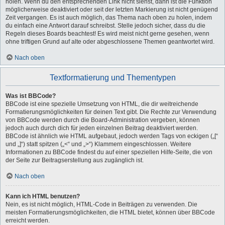
holen. Wenn du den entsprechenden Link nicht siehst, dann ist die Funktion
möglicherweise deaktiviert oder seit der letzten Markierung ist nicht genügend
Zeit vergangen. Es ist auch möglich, das Thema nach oben zu holen, indem
du einfach eine Antwort darauf schreibst. Stelle jedoch sicher, dass du die
Regeln dieses Boards beachtest! Es wird meist nicht gerne gesehen, wenn
ohne triftigen Grund auf alte oder abgeschlossene Themen geantwortet wird.
Nach oben
Textformatierung und Thementypen
Was ist BBCode?
BBCode ist eine spezielle Umsetzung von HTML, die dir weitreichende
Formatierungsmöglichkeiten für deinen Text gibt. Die Rechte zur Verwendung
von BBCode werden durch die Board-Administration vergeben, können
jedoch auch durch dich für jeden einzelnen Beitrag deaktiviert werden.
BBCode ist ähnlich wie HTML aufgebaut, jedoch werden Tags von eckigen („[“
und „]“) statt spitzen („<“ und „>“) Klammern eingeschlossen. Weitere
Informationen zu BBCode findest du auf einer speziellen Hilfe-Seite, die von
der Seite zur Beitragserstellung aus zugänglich ist.
Nach oben
Kann ich HTML benutzen?
Nein, es ist nicht möglich, HTML-Code in Beiträgen zu verwenden. Die
meisten Formatierungsmöglichkeiten, die HTML bietet, können über BBCode
erreicht werden.