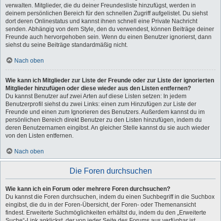
verwalten. Mitglieder, die du deiner Freundesliste hinzufügst, werden in
deinem persönlichen Bereich für den schnellen Zugriff aufgelistet. Du siehst
dort deren Onlinestatus und kannst ihnen schnell eine Private Nachricht
senden. Abhängig von dem Style, den du verwendest, können Beiträge deiner
Freunde auch hervorgehoben sein. Wenn du einen Benutzer ignorierst, dann
siehst du seine Beiträge standardmäßig nicht.
Nach oben
Wie kann ich Mitglieder zur Liste der Freunde oder zur Liste der ignorierten
Mitglieder hinzufügen oder diese wieder aus den Listen entfernen?
Du kannst Benutzer auf zwei Arten auf diese Listen setzen: In jedem
Benutzerprofil siehst du zwei Links: einen zum Hinzufügen zur Liste der
Freunde und einen zum Ignorieren des Benutzers. Außerdem kannst du im
persönlichen Bereich direkt Benutzer zu den Listen hinzufügen, indem du
deren Benutzernamen eingibst. An gleicher Stelle kannst du sie auch wieder
von den Listen entfernen.
Nach oben
Die Foren durchsuchen
Wie kann ich ein Forum oder mehrere Foren durchsuchen?
Du kannst die Foren durchsuchen, indem du einen Suchbegriff in die Suchbox
eingibst, die du in der Foren-Übersicht, der Foren- oder Themenansicht
findest. Erweiterte Suchmöglichkeiten erhältst du, indem du den „Erweiterte
Suche“-Link anklickst, der von jeder Seite des Forums aus verfügbar ist.