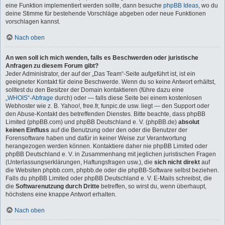
eine Funktion implementiert werden sollte, dann besuche
phpBB Ideas
, wo du
deine Stimme für bestehende Vorschläge abgeben oder neue Funktionen
vorschlagen kannst.
Nach oben
An wen soll ich mich wenden, falls es Beschwerden oder juristische
Anfragen zu diesem Forum gibt?
Jeder Administrator, der auf der „Das Team“-Seite aufgeführt ist, ist ein
geeigneter Kontakt für deine Beschwerde. Wenn du so keine Antwort erhältst,
solltest du den Besitzer der Domain kontaktieren (führe dazu eine
„WHOIS“-Abfrage
durch) oder — falls diese Seite bei einem kostenlosen
Webhoster wie z. B. Yahoo!, free.fr, funpic.de usw. liegt — den Support oder
den Abuse-Kontakt des betreffenden Dienstes. Bitte beachte, dass phpBB
Limited (phpBB.com) und phpBB Deutschland e. V. (phpBB.de)
absolut
keinen Einfluss
auf die Benutzung oder den oder die Benutzer der
Forensoftware haben und dafür in keiner Weise zur Verantwortung
herangezogen werden können. Kontaktiere daher nie phpBB Limited oder
phpBB Deutschland e. V. in Zusammenhang mit jeglichen juristischen Fragen
(Unterlassungserklärungen, Haftungsfragen usw.), die
sich nicht direkt
auf
die Websiten phpbb.com, phpbb.de oder die phpBB-Software selbst beziehen.
Falls du phpBB Limited oder phpBB Deutschland e. V. E-Mails schreibst, die
die
Softwarenutzung durch Dritte
betreffen, so wirst du, wenn überhaupt,
höchstens eine knappe Antwort erhalten.
Nach oben