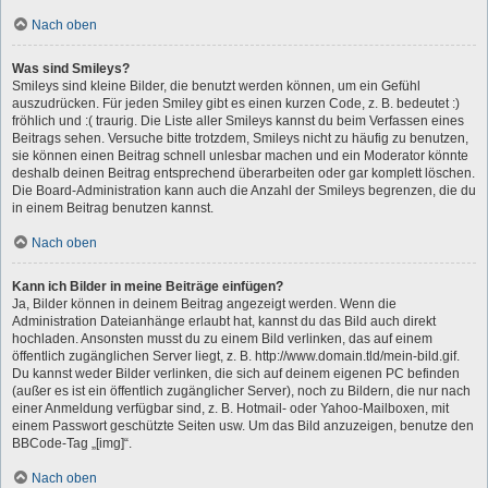
Nach oben
Was sind Smileys?
Smileys sind kleine Bilder, die benutzt werden können, um ein Gefühl
auszudrücken. Für jeden Smiley gibt es einen kurzen Code, z. B. bedeutet :)
fröhlich und :( traurig. Die Liste aller Smileys kannst du beim Verfassen eines
Beitrags sehen. Versuche bitte trotzdem, Smileys nicht zu häufig zu benutzen,
sie können einen Beitrag schnell unlesbar machen und ein Moderator könnte
deshalb deinen Beitrag entsprechend überarbeiten oder gar komplett löschen.
Die Board-Administration kann auch die Anzahl der Smileys begrenzen, die du
in einem Beitrag benutzen kannst.
Nach oben
Kann ich Bilder in meine Beiträge einfügen?
Ja, Bilder können in deinem Beitrag angezeigt werden. Wenn die
Administration Dateianhänge erlaubt hat, kannst du das Bild auch direkt
hochladen. Ansonsten musst du zu einem Bild verlinken, das auf einem
öffentlich zugänglichen Server liegt, z. B. http://www.domain.tld/mein-bild.gif.
Du kannst weder Bilder verlinken, die sich auf deinem eigenen PC befinden
(außer es ist ein öffentlich zugänglicher Server), noch zu Bildern, die nur nach
einer Anmeldung verfügbar sind, z. B. Hotmail- oder Yahoo-Mailboxen, mit
einem Passwort geschützte Seiten usw. Um das Bild anzuzeigen, benutze den
BBCode-Tag „[img]“.
Nach oben