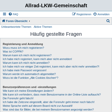
Allrad-LKW-Gemeinschaft
FAQ
Registrieren
Anmelden
S
Foren-Übersicht
Unbeantwortete Themen
Aktive Themen
u
Häufig gestellte Fragen
c
h
Registrierung und Anmeldung
e
Wozu muss ich mich registrieren?
Was ist COPPA?
Warum kann ich mich nicht registrieren?
Ich habe mich registriert, kann mich aber nicht anmelden!
Warum kann ich mich nicht anmelden?
Ich habe mich vor einiger Zeit registriert, kann mich aber nicht mehr anmelden?!
Ich habe mein Passwort vergessen!
Warum werde ich automatisch abgemeldet?
Wozu ist die Funktion „Alle Cookies löschen“?
Benutzerpräferenzen und -einstellungen
Wie kann ich meine Einstellungen ändern?
Wie kann ich verhindern, dass mein Benutzername in der Online-Liste auftaucht?
Die Forenuhr geht falsch!
Ich habe die Zeitzone eingestellt, aber die Forenuhr geht immer noch falsch!
Meine Sprache steht auf diesem Board nicht zur Auswahl!
Was sind das für Bilder, die bei meinem Benutzernamen angezeigt werden?