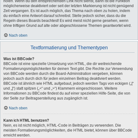
holen. Wenn du den entsprechenden Link nicht siehst, dann ist die Funktion
möglicherweise deaktiviert oder seit der letzten Markierung ist nicht genügend
Zeit vergangen. Es ist auch möglich, das Thema nach oben zu holen, indem
du einfach eine Antwort darauf schreibst. Stelle jedoch sicher, dass du die
Regeln dieses Boards beachtest! Es wird meist nicht gerne gesehen, wenn
ohne triftigen Grund auf alte oder abgeschlossene Themen geantwortet wird.
Nach oben
Textformatierung und Thementypen
Was ist BBCode?
BBCode ist eine spezielle Umsetzung von HTML, die dir weitreichende
Formatierungsmöglichkeiten für deinen Text gibt. Die Rechte zur Verwendung
von BBCode werden durch die Board-Administration vergeben, können
jedoch auch durch dich für jeden einzelnen Beitrag deaktiviert werden.
BBCode ist ähnlich wie HTML aufgebaut, jedoch werden Tags von eckigen („[“
und „]“) statt spitzen („<“ und „>“) Klammern eingeschlossen. Weitere
Informationen zu BBCode findest du auf einer speziellen Hilfe-Seite, die von
der Seite zur Beitragserstellung aus zugänglich ist.
Nach oben
Kann ich HTML benutzen?
Nein, es ist nicht möglich, HTML-Code in Beiträgen zu verwenden. Die
meisten Formatierungsmöglichkeiten, die HTML bietet, können über BBCode
erreicht werden.