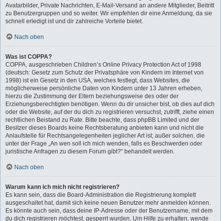
Avatarbilder, Private Nachrichten, E-Mail-Versand an andere Mitglieder, Beitritt
zu Benutzergruppen und so weiter. Wir empfehlen dir eine Anmeldung, da sie
schnell erledigt ist und dir zahlreiche Vorteile bietet.
Nach oben
Was ist COPPA?
COPPA, ausgeschrieben Children’s Online Privacy Protection Act of 1998
(deutsch: Gesetz zum Schutz der Privatsphäre von Kindern im Internet von
1998) ist ein Gesetz in den USA, welches festlegt, dass Websites, die
möglicherweise persönliche Daten von Kindern unter 13 Jahren erheben,
hierzu die Zustimmung der Eltern beziehungsweise des oder der
Erziehungsberechtigten benötigen. Wenn du dir unsicher bist, ob dies auf dich
oder die Website, auf der du dich zu registrieren versuchst, zutrifft, ziehe einen
rechtlichen Beistand zu Rate. Bitte beachte, dass phpBB Limited und der
Besitzer dieses Boards keine Rechtsberatung anbieten kann und nicht die
Anlaufstelle für Rechtsangelegenheiten jeglicher Art ist; außer solchen, die
unter der Frage „An wen soll ich mich wenden, falls es Beschwerden oder
juristische Anfragen zu diesem Forum gibt?“ behandelt werden.
Nach oben
Warum kann ich mich nicht registrieren?
Es kann sein, dass die Board-Administration die Registrierung komplett
ausgeschaltet hat, damit sich keine neuen Benutzer mehr anmelden können.
Es könnte auch sein, dass deine IP-Adresse oder der Benutzername, mit dem
du dich registrieren möchtest, gesperrt wurden. Um Hilfe zu erhalten, wende