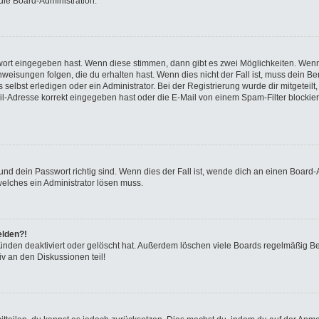
die Board-Administration.
swort eingegeben hast. Wenn diese stimmen, dann gibt es zwei Möglichkeiten. We
eisungen folgen, die du erhalten hast. Wenn dies nicht der Fall ist, muss dein Ben
elbst erledigen oder ein Administrator. Bei der Registrierung wurde dir mitgeteilt, 
-Adresse korrekt eingegeben hast oder die E-Mail von einem Spam-Filter blockiert
nd dein Passwort richtig sind. Wenn dies der Fall ist, wende dich an einen Board-A
welches ein Administrator lösen muss.
elden?!
ünden deaktiviert oder gelöscht hat. Außerdem löschen viele Boards regelmäßig Ben
v an den Diskussionen teil!