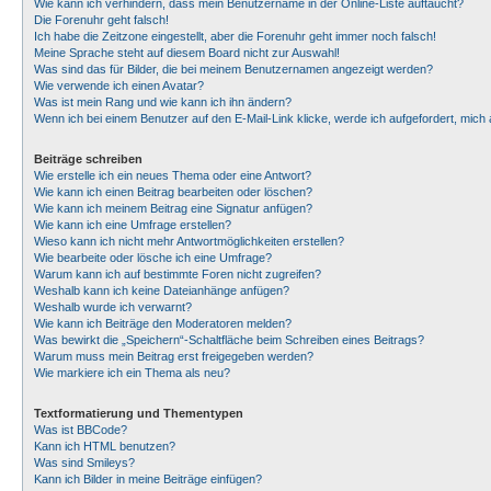
Wie kann ich verhindern, dass mein Benutzername in der Online-Liste auftaucht?
Die Forenuhr geht falsch!
Ich habe die Zeitzone eingestellt, aber die Forenuhr geht immer noch falsch!
Meine Sprache steht auf diesem Board nicht zur Auswahl!
Was sind das für Bilder, die bei meinem Benutzernamen angezeigt werden?
Wie verwende ich einen Avatar?
Was ist mein Rang und wie kann ich ihn ändern?
Wenn ich bei einem Benutzer auf den E-Mail-Link klicke, werde ich aufgefordert, mic
Beiträge schreiben
Wie erstelle ich ein neues Thema oder eine Antwort?
Wie kann ich einen Beitrag bearbeiten oder löschen?
Wie kann ich meinem Beitrag eine Signatur anfügen?
Wie kann ich eine Umfrage erstellen?
Wieso kann ich nicht mehr Antwortmöglichkeiten erstellen?
Wie bearbeite oder lösche ich eine Umfrage?
Warum kann ich auf bestimmte Foren nicht zugreifen?
Weshalb kann ich keine Dateianhänge anfügen?
Weshalb wurde ich verwarnt?
Wie kann ich Beiträge den Moderatoren melden?
Was bewirkt die „Speichern“-Schaltfläche beim Schreiben eines Beitrags?
Warum muss mein Beitrag erst freigegeben werden?
Wie markiere ich ein Thema als neu?
Textformatierung und Thementypen
Was ist BBCode?
Kann ich HTML benutzen?
Was sind Smileys?
Kann ich Bilder in meine Beiträge einfügen?