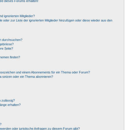
ied dieses Forums erhalten!
d ignorierten Mitglieder?
de oder zur Liste der ignorierten Mitglieder hinzufügen oder diese wieder aus den
en durchsuchen?
rgebnisse?
re Seite?
Themen finden?
Lesezeichen und einem Abonnements für ein Thema oder Forum?
ma setzen oder ein Thema abonnieren?
 zulässig?
hänge erhalten?
?
hwerden oder juristische Anfragen zu diesem Forum gibt?