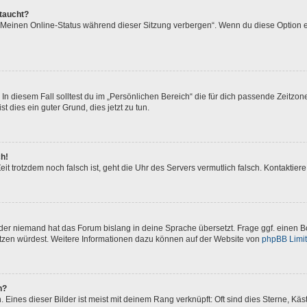
ftaucht?
 „Meinen Online-Status während dieser Sitzung verbergen“. Wenn du diese Option e
In diesem Fall solltest du im „Persönlichen Bereich“ die für dich passende Zeitzone 
t dies ein guter Grund, dies jetzt zu tun.
ch!
 Zeit trotzdem noch falsch ist, geht die Uhr des Servers vermutlich falsch. Kontakti
oder niemand hat das Forum bislang in deine Sprache übersetzt. Frage ggf. einen Bo
setzen würdest. Weitere Informationen dazu können auf der Website von
phpBB Limi
n?
Eines dieser Bilder ist meist mit deinem Rang verknüpft: Oft sind dies Sterne, Kä