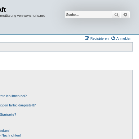
ft
Suche
Erwei
terstützung von www.noris.net
Registrieren
Anmelden
ete ich ihnen bei?
pen farbig dargestellt?
Startseite?
hicken!
 Nachrichten!