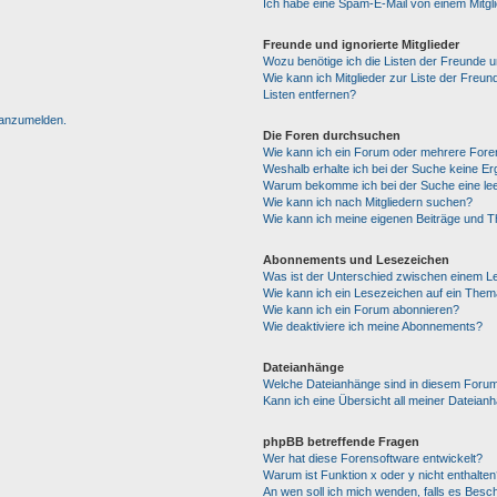
Ich habe eine Spam-E-Mail von einem Mitgl
Freunde und ignorierte Mitglieder
Wozu benötige ich die Listen der Freunde un
Wie kann ich Mitglieder zur Liste der Freun
Listen entfernen?
h anzumelden.
Die Foren durchsuchen
Wie kann ich ein Forum oder mehrere For
Weshalb erhalte ich bei der Suche keine E
Warum bekomme ich bei der Suche eine lee
Wie kann ich nach Mitgliedern suchen?
Wie kann ich meine eigenen Beiträge und 
Abonnements und Lesezeichen
Was ist der Unterschied zwischen einem 
Wie kann ich ein Lesezeichen auf ein The
Wie kann ich ein Forum abonnieren?
Wie deaktiviere ich meine Abonnements?
Dateianhänge
Welche Dateianhänge sind in diesem Forum
Kann ich eine Übersicht all meiner Dateian
phpBB betreffende Fragen
Wer hat diese Forensoftware entwickelt?
Warum ist Funktion x oder y nicht enthalten
An wen soll ich mich wenden, falls es Besc