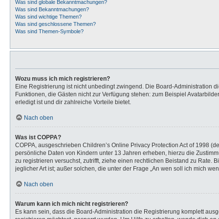
Was sind globale Bekanntmachungen?
Was sind Bekanntmachungen?
Was sind wichtige Themen?
Was sind geschlossene Themen?
Was sind Themen-Symbole?
Wozu muss ich mich registrieren?
Eine Registrierung ist nicht unbedingt zwingend. Die Board-Administration dies
Funktionen, die Gästen nicht zur Verfügung stehen: zum Beispiel Avatarbilder
erledigt ist und dir zahlreiche Vorteile bietet.
Nach oben
Was ist COPPA?
COPPA, ausgeschrieben Children’s Online Privacy Protection Act of 1998 (de
persönliche Daten von Kindern unter 13 Jahren erheben, hierzu die Zustimmu
zu registrieren versuchst, zutrifft, ziehe einen rechtlichen Beistand zu Rat
jeglicher Art ist; außer solchen, die unter der Frage „An wen soll ich mich 
Nach oben
Warum kann ich mich nicht registrieren?
Es kann sein, dass die Board-Administration die Registrierung komplett au