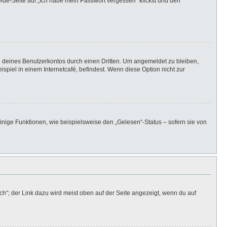
elde-Seite auf „Ich habe mein Passwort vergessen“ klickst und den
h deines Benutzerkontos durch einen Dritten. Um angemeldet zu bleiben,
iel in einem Internetcafé, befindest. Wenn diese Option nicht zur
inige Funktionen, wie beispielsweise den „Gelesen“-Status – sofern sie von
h“; der Link dazu wird meist oben auf der Seite angezeigt, wenn du auf