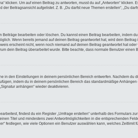
licken. Um auf einen Beitrag zu antworten, musst du auf „Antworten“ klicken. Es k
der Beitragsansicht aufgelistet. Z. B. „Du darfst neue Themen erstellen“, „Du darf
en Beiträge bearbeiten oder löschen. Du kannst einen Beitrag bearbeiten, indem du
möglich. Wenn bereits jemand auf deinen Beitrag geantwortet hat, wird dein Beitra
nweis erscheint nicht, wenn noch niemand auf deinen Beitrag geantwortet hat oder 
 warum dein Beitrag überarbeitet wurde. Bitte beachte, dass normale Benutzer einen
e in den Einstellungen in deinem persönlichen Bereich entwerfen. Nachdem du die 
nzufügen, indem du in deinem persönlichen Bereich das standardmäßige Anhängen d
 „Signatur anhängen“ wieder deaktivieren.
beitest, findest du ein Register „Umfrage erstellen“ unterhalb des Formulars zur 
t einen Titel und mindestens zwei Antwortmöglichkeiten in die entsprechenden Felde
r“ festlegen, wie viele Optionen ein Benutzer auswählen kann, welches Zeitlimit fü