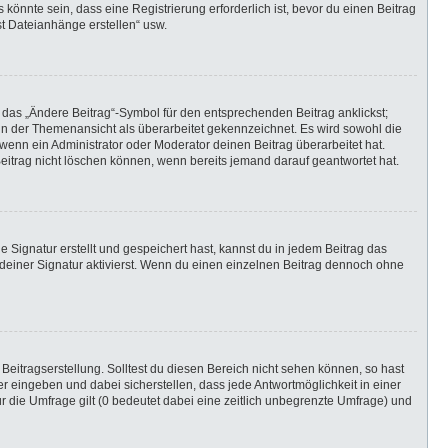
önnte sein, dass eine Registrierung erforderlich ist, bevor du einen Beitrag
st Dateianhänge erstellen“ usw.
 das „Ändere Beitrag“-Symbol für den entsprechenden Beitrag anklickst;
g in der Themenansicht als überarbeitet gekennzeichnet. Es wird sowohl die
wenn ein Administrator oder Moderator deinen Beitrag überarbeitet hat.
 Beitrag nicht löschen können, wenn bereits jemand darauf geantwortet hat.
Signatur erstellt und gespeichert hast, kannst du in jedem Beitrag das
einer Signatur aktivierst. Wenn du einen einzelnen Beitrag dennoch ohne
Beitragserstellung. Solltest du diesen Bereich nicht sehen können, so hast
r eingeben und dabei sicherstellen, dass jede Antwortmöglichkeit in einer
r die Umfrage gilt (0 bedeutet dabei eine zeitlich unbegrenzte Umfrage) und