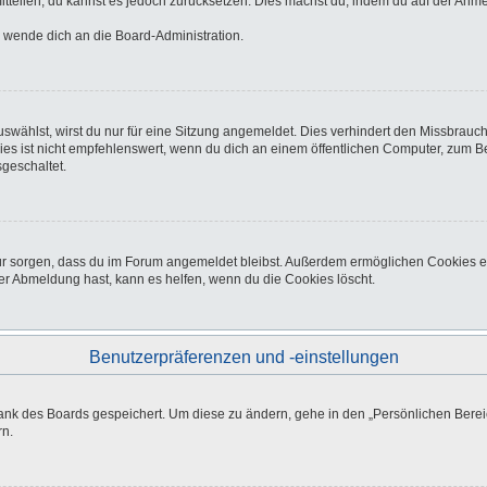
 mitteilen, du kannst es jedoch zurücksetzen. Dies machst du, indem du auf der Anm
o wende dich an die Board-Administration.
wählst, wirst du nur für eine Sitzung angemeldet. Dies verhindert den Missbrauc
ist nicht empfehlenswert, wenn du dich an einem öffentlichen Computer, zum Beisp
geschaltet.
afür sorgen, dass du im Forum angemeldet bleibst. Außerdem ermöglichen Cookies e
er Abmeldung hast, kann es helfen, wenn du die Cookies löscht.
Benutzerpräferenzen und -einstellungen
bank des Boards gespeichert. Um diese zu ändern, gehe in den „Persönlichen Bereic
rn.