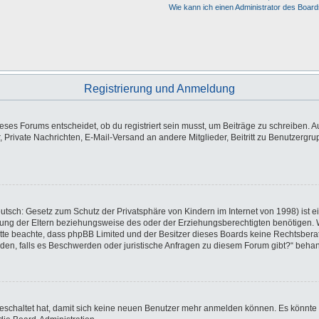
Wie kann ich einen Administrator des Board
Registrierung und Anmeldung
es Forums entscheidet, ob du registriert sein musst, um Beiträge zu schreiben. Auf j
, Private Nachrichten, E-Mail-Versand an andere Mitglieder, Beitritt zu Benutzergr
utsch: Gesetz zum Schutz der Privatsphäre von Kindern im Internet von 1998) ist e
ng der Eltern beziehungsweise des oder der Erziehungsberechtigten benötigen. Wen
e. Bitte beachte, dass phpBB Limited und der Besitzer dieses Boards keine Rechtsbe
wenden, falls es Beschwerden oder juristische Anfragen zu diesem Forum gibt?“ beha
sgeschaltet hat, damit sich keine neuen Benutzer mehr anmelden können. Es könnte