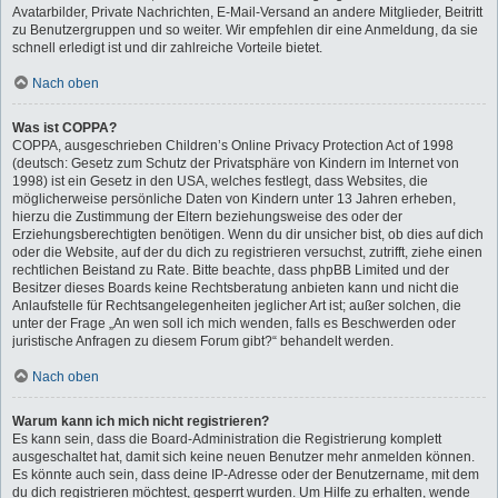
Avatarbilder, Private Nachrichten, E-Mail-Versand an andere Mitglieder, Beitritt
zu Benutzergruppen und so weiter. Wir empfehlen dir eine Anmeldung, da sie
schnell erledigt ist und dir zahlreiche Vorteile bietet.
Nach oben
Was ist COPPA?
COPPA, ausgeschrieben Children’s Online Privacy Protection Act of 1998
(deutsch: Gesetz zum Schutz der Privatsphäre von Kindern im Internet von
1998) ist ein Gesetz in den USA, welches festlegt, dass Websites, die
möglicherweise persönliche Daten von Kindern unter 13 Jahren erheben,
hierzu die Zustimmung der Eltern beziehungsweise des oder der
Erziehungsberechtigten benötigen. Wenn du dir unsicher bist, ob dies auf dich
oder die Website, auf der du dich zu registrieren versuchst, zutrifft, ziehe einen
rechtlichen Beistand zu Rate. Bitte beachte, dass phpBB Limited und der
Besitzer dieses Boards keine Rechtsberatung anbieten kann und nicht die
Anlaufstelle für Rechtsangelegenheiten jeglicher Art ist; außer solchen, die
unter der Frage „An wen soll ich mich wenden, falls es Beschwerden oder
juristische Anfragen zu diesem Forum gibt?“ behandelt werden.
Nach oben
Warum kann ich mich nicht registrieren?
Es kann sein, dass die Board-Administration die Registrierung komplett
ausgeschaltet hat, damit sich keine neuen Benutzer mehr anmelden können.
Es könnte auch sein, dass deine IP-Adresse oder der Benutzername, mit dem
du dich registrieren möchtest, gesperrt wurden. Um Hilfe zu erhalten, wende