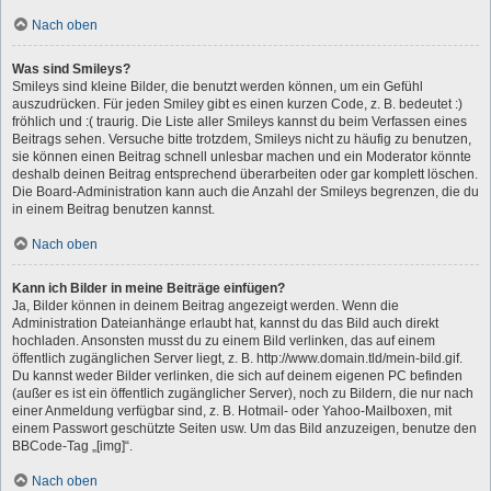
Nach oben
Was sind Smileys?
Smileys sind kleine Bilder, die benutzt werden können, um ein Gefühl
auszudrücken. Für jeden Smiley gibt es einen kurzen Code, z. B. bedeutet :)
fröhlich und :( traurig. Die Liste aller Smileys kannst du beim Verfassen eines
Beitrags sehen. Versuche bitte trotzdem, Smileys nicht zu häufig zu benutzen,
sie können einen Beitrag schnell unlesbar machen und ein Moderator könnte
deshalb deinen Beitrag entsprechend überarbeiten oder gar komplett löschen.
Die Board-Administration kann auch die Anzahl der Smileys begrenzen, die du
in einem Beitrag benutzen kannst.
Nach oben
Kann ich Bilder in meine Beiträge einfügen?
Ja, Bilder können in deinem Beitrag angezeigt werden. Wenn die
Administration Dateianhänge erlaubt hat, kannst du das Bild auch direkt
hochladen. Ansonsten musst du zu einem Bild verlinken, das auf einem
öffentlich zugänglichen Server liegt, z. B. http://www.domain.tld/mein-bild.gif.
Du kannst weder Bilder verlinken, die sich auf deinem eigenen PC befinden
(außer es ist ein öffentlich zugänglicher Server), noch zu Bildern, die nur nach
einer Anmeldung verfügbar sind, z. B. Hotmail- oder Yahoo-Mailboxen, mit
einem Passwort geschützte Seiten usw. Um das Bild anzuzeigen, benutze den
BBCode-Tag „[img]“.
Nach oben