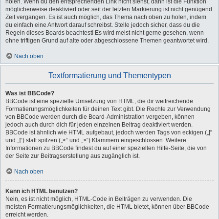
holen. Wenn du den entsprechenden Link nicht siehst, dann ist die Funktion
möglicherweise deaktiviert oder seit der letzten Markierung ist nicht genügend
Zeit vergangen. Es ist auch möglich, das Thema nach oben zu holen, indem
du einfach eine Antwort darauf schreibst. Stelle jedoch sicher, dass du die
Regeln dieses Boards beachtest! Es wird meist nicht gerne gesehen, wenn
ohne triftigen Grund auf alte oder abgeschlossene Themen geantwortet wird.
Nach oben
Textformatierung und Thementypen
Was ist BBCode?
BBCode ist eine spezielle Umsetzung von HTML, die dir weitreichende
Formatierungsmöglichkeiten für deinen Text gibt. Die Rechte zur Verwendung
von BBCode werden durch die Board-Administration vergeben, können
jedoch auch durch dich für jeden einzelnen Beitrag deaktiviert werden.
BBCode ist ähnlich wie HTML aufgebaut, jedoch werden Tags von eckigen („[“
und „]“) statt spitzen („<“ und „>“) Klammern eingeschlossen. Weitere
Informationen zu BBCode findest du auf einer speziellen Hilfe-Seite, die von
der Seite zur Beitragserstellung aus zugänglich ist.
Nach oben
Kann ich HTML benutzen?
Nein, es ist nicht möglich, HTML-Code in Beiträgen zu verwenden. Die
meisten Formatierungsmöglichkeiten, die HTML bietet, können über BBCode
erreicht werden.