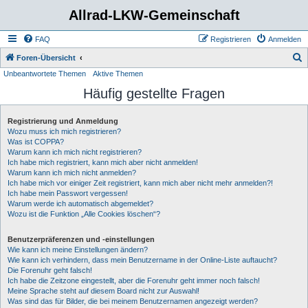
Allrad-LKW-Gemeinschaft
FAQ
Registrieren
Anmelden
S
Foren-Übersicht
Unbeantwortete Themen
Aktive Themen
u
Häufig gestellte Fragen
c
h
Registrierung und Anmeldung
e
Wozu muss ich mich registrieren?
Was ist COPPA?
Warum kann ich mich nicht registrieren?
Ich habe mich registriert, kann mich aber nicht anmelden!
Warum kann ich mich nicht anmelden?
Ich habe mich vor einiger Zeit registriert, kann mich aber nicht mehr anmelden?!
Ich habe mein Passwort vergessen!
Warum werde ich automatisch abgemeldet?
Wozu ist die Funktion „Alle Cookies löschen“?
Benutzerpräferenzen und -einstellungen
Wie kann ich meine Einstellungen ändern?
Wie kann ich verhindern, dass mein Benutzername in der Online-Liste auftaucht?
Die Forenuhr geht falsch!
Ich habe die Zeitzone eingestellt, aber die Forenuhr geht immer noch falsch!
Meine Sprache steht auf diesem Board nicht zur Auswahl!
Was sind das für Bilder, die bei meinem Benutzernamen angezeigt werden?