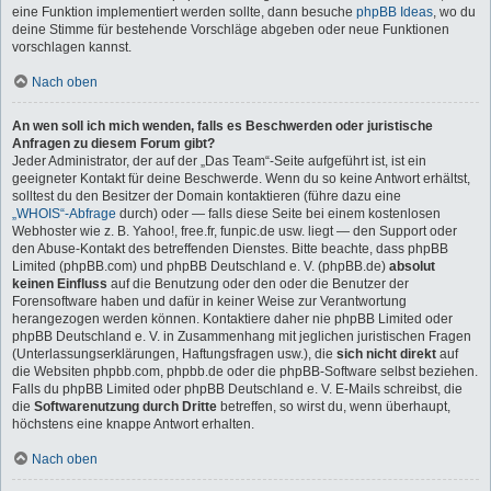
eine Funktion implementiert werden sollte, dann besuche
phpBB Ideas
, wo du
deine Stimme für bestehende Vorschläge abgeben oder neue Funktionen
vorschlagen kannst.
Nach oben
An wen soll ich mich wenden, falls es Beschwerden oder juristische
Anfragen zu diesem Forum gibt?
Jeder Administrator, der auf der „Das Team“-Seite aufgeführt ist, ist ein
geeigneter Kontakt für deine Beschwerde. Wenn du so keine Antwort erhältst,
solltest du den Besitzer der Domain kontaktieren (führe dazu eine
„WHOIS“-Abfrage
durch) oder — falls diese Seite bei einem kostenlosen
Webhoster wie z. B. Yahoo!, free.fr, funpic.de usw. liegt — den Support oder
den Abuse-Kontakt des betreffenden Dienstes. Bitte beachte, dass phpBB
Limited (phpBB.com) und phpBB Deutschland e. V. (phpBB.de)
absolut
keinen Einfluss
auf die Benutzung oder den oder die Benutzer der
Forensoftware haben und dafür in keiner Weise zur Verantwortung
herangezogen werden können. Kontaktiere daher nie phpBB Limited oder
phpBB Deutschland e. V. in Zusammenhang mit jeglichen juristischen Fragen
(Unterlassungserklärungen, Haftungsfragen usw.), die
sich nicht direkt
auf
die Websiten phpbb.com, phpbb.de oder die phpBB-Software selbst beziehen.
Falls du phpBB Limited oder phpBB Deutschland e. V. E-Mails schreibst, die
die
Softwarenutzung durch Dritte
betreffen, so wirst du, wenn überhaupt,
höchstens eine knappe Antwort erhalten.
Nach oben