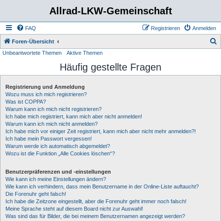
Allrad-LKW-Gemeinschaft
FAQ
Registrieren
Anmelden
S
Foren-Übersicht
Unbeantwortete Themen
Aktive Themen
u
Häufig gestellte Fragen
c
h
Registrierung und Anmeldung
e
Wozu muss ich mich registrieren?
Was ist COPPA?
Warum kann ich mich nicht registrieren?
Ich habe mich registriert, kann mich aber nicht anmelden!
Warum kann ich mich nicht anmelden?
Ich habe mich vor einiger Zeit registriert, kann mich aber nicht mehr anmelden?!
Ich habe mein Passwort vergessen!
Warum werde ich automatisch abgemeldet?
Wozu ist die Funktion „Alle Cookies löschen“?
Benutzerpräferenzen und -einstellungen
Wie kann ich meine Einstellungen ändern?
Wie kann ich verhindern, dass mein Benutzername in der Online-Liste auftaucht?
Die Forenuhr geht falsch!
Ich habe die Zeitzone eingestellt, aber die Forenuhr geht immer noch falsch!
Meine Sprache steht auf diesem Board nicht zur Auswahl!
Was sind das für Bilder, die bei meinem Benutzernamen angezeigt werden?