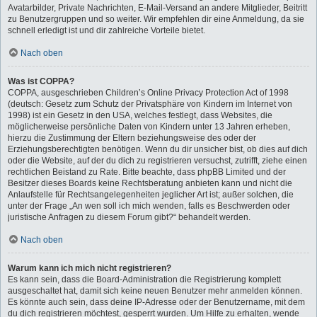
Avatarbilder, Private Nachrichten, E-Mail-Versand an andere Mitglieder, Beitritt
zu Benutzergruppen und so weiter. Wir empfehlen dir eine Anmeldung, da sie
schnell erledigt ist und dir zahlreiche Vorteile bietet.
Nach oben
Was ist COPPA?
COPPA, ausgeschrieben Children’s Online Privacy Protection Act of 1998
(deutsch: Gesetz zum Schutz der Privatsphäre von Kindern im Internet von
1998) ist ein Gesetz in den USA, welches festlegt, dass Websites, die
möglicherweise persönliche Daten von Kindern unter 13 Jahren erheben,
hierzu die Zustimmung der Eltern beziehungsweise des oder der
Erziehungsberechtigten benötigen. Wenn du dir unsicher bist, ob dies auf dich
oder die Website, auf der du dich zu registrieren versuchst, zutrifft, ziehe einen
rechtlichen Beistand zu Rate. Bitte beachte, dass phpBB Limited und der
Besitzer dieses Boards keine Rechtsberatung anbieten kann und nicht die
Anlaufstelle für Rechtsangelegenheiten jeglicher Art ist; außer solchen, die
unter der Frage „An wen soll ich mich wenden, falls es Beschwerden oder
juristische Anfragen zu diesem Forum gibt?“ behandelt werden.
Nach oben
Warum kann ich mich nicht registrieren?
Es kann sein, dass die Board-Administration die Registrierung komplett
ausgeschaltet hat, damit sich keine neuen Benutzer mehr anmelden können.
Es könnte auch sein, dass deine IP-Adresse oder der Benutzername, mit dem
du dich registrieren möchtest, gesperrt wurden. Um Hilfe zu erhalten, wende