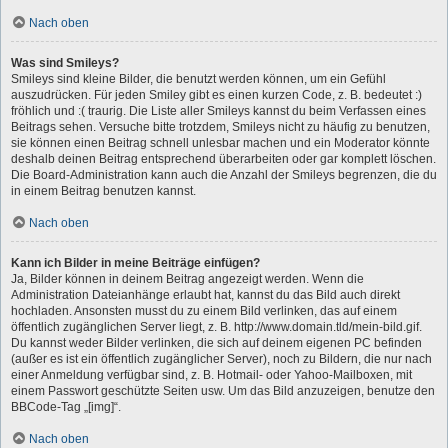
Nach oben
Was sind Smileys?
Smileys sind kleine Bilder, die benutzt werden können, um ein Gefühl
auszudrücken. Für jeden Smiley gibt es einen kurzen Code, z. B. bedeutet :)
fröhlich und :( traurig. Die Liste aller Smileys kannst du beim Verfassen eines
Beitrags sehen. Versuche bitte trotzdem, Smileys nicht zu häufig zu benutzen,
sie können einen Beitrag schnell unlesbar machen und ein Moderator könnte
deshalb deinen Beitrag entsprechend überarbeiten oder gar komplett löschen.
Die Board-Administration kann auch die Anzahl der Smileys begrenzen, die du
in einem Beitrag benutzen kannst.
Nach oben
Kann ich Bilder in meine Beiträge einfügen?
Ja, Bilder können in deinem Beitrag angezeigt werden. Wenn die
Administration Dateianhänge erlaubt hat, kannst du das Bild auch direkt
hochladen. Ansonsten musst du zu einem Bild verlinken, das auf einem
öffentlich zugänglichen Server liegt, z. B. http://www.domain.tld/mein-bild.gif.
Du kannst weder Bilder verlinken, die sich auf deinem eigenen PC befinden
(außer es ist ein öffentlich zugänglicher Server), noch zu Bildern, die nur nach
einer Anmeldung verfügbar sind, z. B. Hotmail- oder Yahoo-Mailboxen, mit
einem Passwort geschützte Seiten usw. Um das Bild anzuzeigen, benutze den
BBCode-Tag „[img]“.
Nach oben