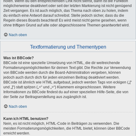
holen. Wenn du den entsprechenden Link nicht siehst, dann ist die Funktion
möglicherweise deaktiviert oder seit der letzten Markierung ist nicht genügend
Zeit vergangen. Es ist auch möglich, das Thema nach oben zu holen, indem
du einfach eine Antwort darauf schreibst. Stelle jedoch sicher, dass du die
Regeln dieses Boards beachtest! Es wird meist nicht gerne gesehen, wenn
ohne triftigen Grund auf alte oder abgeschlossene Themen geantwortet wird.
Nach oben
Textformatierung und Thementypen
Was ist BBCode?
BBCode ist eine spezielle Umsetzung von HTML, die dir weitreichende
Formatierungsmöglichkeiten für deinen Text gibt. Die Rechte zur Verwendung
von BBCode werden durch die Board-Administration vergeben, können
jedoch auch durch dich für jeden einzelnen Beitrag deaktiviert werden.
BBCode ist ähnlich wie HTML aufgebaut, jedoch werden Tags von eckigen („[“
und „]“) statt spitzen („<“ und „>“) Klammern eingeschlossen. Weitere
Informationen zu BBCode findest du auf einer speziellen Hilfe-Seite, die von
der Seite zur Beitragserstellung aus zugänglich ist.
Nach oben
Kann ich HTML benutzen?
Nein, es ist nicht möglich, HTML-Code in Beiträgen zu verwenden. Die
meisten Formatierungsmöglichkeiten, die HTML bietet, können über BBCode
erreicht werden.