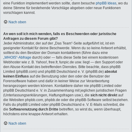
eine Funktion implementiert werden sollte, dann besuche
phpBB Ideas
, wo du
deine Stimme für bestehende Vorschläge abgeben oder neue Funktionen
vorschlagen kannst.
Nach oben
An wen soll ich mich wenden, falls es Beschwerden oder juristische
Anfragen zu diesem Forum gibt?
Jeder Administrator, der auf der „Das Team“-Seite aufgeführt ist, ist ein
geeigneter Kontakt für deine Beschwerde. Wenn du so keine Antwort erhältst,
solltest du den Besitzer der Domain kontaktieren (führe dazu eine
„WHOIS“-Abfrage
durch) oder — falls diese Seite bei einem kostenlosen
Webhoster wie z. B. Yahoo!, free.fr, funpic.de usw. liegt — den Support oder
den Abuse-Kontakt des betreffenden Dienstes. Bitte beachte, dass phpBB
Limited (phpBB.com) und phpBB Deutschland e. V. (phpBB.de)
absolut
keinen Einfluss
auf die Benutzung oder den oder die Benutzer der
Forensoftware haben und dafür in keiner Weise zur Verantwortung
herangezogen werden können. Kontaktiere daher nie phpBB Limited oder
phpBB Deutschland e. V. in Zusammenhang mit jeglichen juristischen Fragen
(Unterlassungserklärungen, Haftungsfragen usw.), die
sich nicht direkt
auf
die Websiten phpbb.com, phpbb.de oder die phpBB-Software selbst beziehen.
Falls du phpBB Limited oder phpBB Deutschland e. V. E-Mails schreibst, die
die
Softwarenutzung durch Dritte
betreffen, so wirst du, wenn überhaupt,
höchstens eine knappe Antwort erhalten.
Nach oben