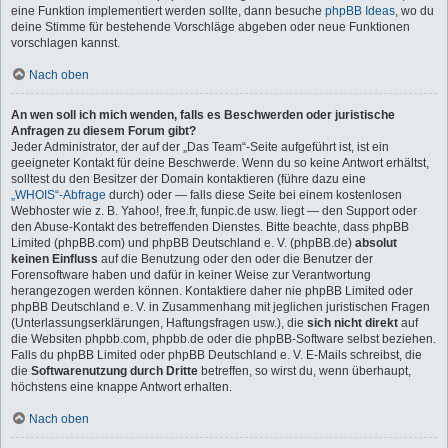
eine Funktion implementiert werden sollte, dann besuche
phpBB Ideas
, wo du
deine Stimme für bestehende Vorschläge abgeben oder neue Funktionen
vorschlagen kannst.
Nach oben
An wen soll ich mich wenden, falls es Beschwerden oder juristische
Anfragen zu diesem Forum gibt?
Jeder Administrator, der auf der „Das Team“-Seite aufgeführt ist, ist ein
geeigneter Kontakt für deine Beschwerde. Wenn du so keine Antwort erhältst,
solltest du den Besitzer der Domain kontaktieren (führe dazu eine
„WHOIS“-Abfrage
durch) oder — falls diese Seite bei einem kostenlosen
Webhoster wie z. B. Yahoo!, free.fr, funpic.de usw. liegt — den Support oder
den Abuse-Kontakt des betreffenden Dienstes. Bitte beachte, dass phpBB
Limited (phpBB.com) und phpBB Deutschland e. V. (phpBB.de)
absolut
keinen Einfluss
auf die Benutzung oder den oder die Benutzer der
Forensoftware haben und dafür in keiner Weise zur Verantwortung
herangezogen werden können. Kontaktiere daher nie phpBB Limited oder
phpBB Deutschland e. V. in Zusammenhang mit jeglichen juristischen Fragen
(Unterlassungserklärungen, Haftungsfragen usw.), die
sich nicht direkt
auf
die Websiten phpbb.com, phpbb.de oder die phpBB-Software selbst beziehen.
Falls du phpBB Limited oder phpBB Deutschland e. V. E-Mails schreibst, die
die
Softwarenutzung durch Dritte
betreffen, so wirst du, wenn überhaupt,
höchstens eine knappe Antwort erhalten.
Nach oben