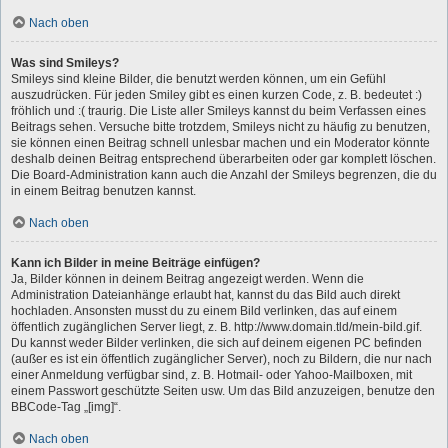
Nach oben
Was sind Smileys?
Smileys sind kleine Bilder, die benutzt werden können, um ein Gefühl
auszudrücken. Für jeden Smiley gibt es einen kurzen Code, z. B. bedeutet :)
fröhlich und :( traurig. Die Liste aller Smileys kannst du beim Verfassen eines
Beitrags sehen. Versuche bitte trotzdem, Smileys nicht zu häufig zu benutzen,
sie können einen Beitrag schnell unlesbar machen und ein Moderator könnte
deshalb deinen Beitrag entsprechend überarbeiten oder gar komplett löschen.
Die Board-Administration kann auch die Anzahl der Smileys begrenzen, die du
in einem Beitrag benutzen kannst.
Nach oben
Kann ich Bilder in meine Beiträge einfügen?
Ja, Bilder können in deinem Beitrag angezeigt werden. Wenn die
Administration Dateianhänge erlaubt hat, kannst du das Bild auch direkt
hochladen. Ansonsten musst du zu einem Bild verlinken, das auf einem
öffentlich zugänglichen Server liegt, z. B. http://www.domain.tld/mein-bild.gif.
Du kannst weder Bilder verlinken, die sich auf deinem eigenen PC befinden
(außer es ist ein öffentlich zugänglicher Server), noch zu Bildern, die nur nach
einer Anmeldung verfügbar sind, z. B. Hotmail- oder Yahoo-Mailboxen, mit
einem Passwort geschützte Seiten usw. Um das Bild anzuzeigen, benutze den
BBCode-Tag „[img]“.
Nach oben