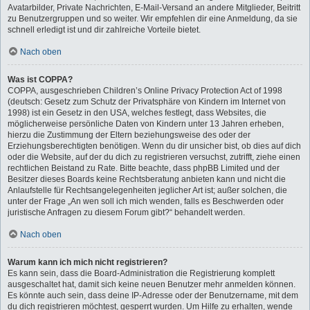
Avatarbilder, Private Nachrichten, E-Mail-Versand an andere Mitglieder, Beitritt
zu Benutzergruppen und so weiter. Wir empfehlen dir eine Anmeldung, da sie
schnell erledigt ist und dir zahlreiche Vorteile bietet.
Nach oben
Was ist COPPA?
COPPA, ausgeschrieben Children’s Online Privacy Protection Act of 1998
(deutsch: Gesetz zum Schutz der Privatsphäre von Kindern im Internet von
1998) ist ein Gesetz in den USA, welches festlegt, dass Websites, die
möglicherweise persönliche Daten von Kindern unter 13 Jahren erheben,
hierzu die Zustimmung der Eltern beziehungsweise des oder der
Erziehungsberechtigten benötigen. Wenn du dir unsicher bist, ob dies auf dich
oder die Website, auf der du dich zu registrieren versuchst, zutrifft, ziehe einen
rechtlichen Beistand zu Rate. Bitte beachte, dass phpBB Limited und der
Besitzer dieses Boards keine Rechtsberatung anbieten kann und nicht die
Anlaufstelle für Rechtsangelegenheiten jeglicher Art ist; außer solchen, die
unter der Frage „An wen soll ich mich wenden, falls es Beschwerden oder
juristische Anfragen zu diesem Forum gibt?“ behandelt werden.
Nach oben
Warum kann ich mich nicht registrieren?
Es kann sein, dass die Board-Administration die Registrierung komplett
ausgeschaltet hat, damit sich keine neuen Benutzer mehr anmelden können.
Es könnte auch sein, dass deine IP-Adresse oder der Benutzername, mit dem
du dich registrieren möchtest, gesperrt wurden. Um Hilfe zu erhalten, wende