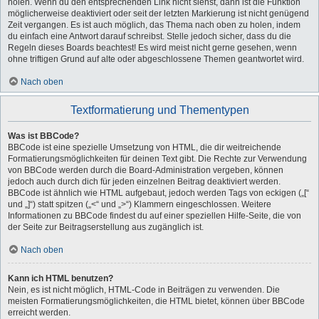
holen. Wenn du den entsprechenden Link nicht siehst, dann ist die Funktion
möglicherweise deaktiviert oder seit der letzten Markierung ist nicht genügend
Zeit vergangen. Es ist auch möglich, das Thema nach oben zu holen, indem
du einfach eine Antwort darauf schreibst. Stelle jedoch sicher, dass du die
Regeln dieses Boards beachtest! Es wird meist nicht gerne gesehen, wenn
ohne triftigen Grund auf alte oder abgeschlossene Themen geantwortet wird.
Nach oben
Textformatierung und Thementypen
Was ist BBCode?
BBCode ist eine spezielle Umsetzung von HTML, die dir weitreichende
Formatierungsmöglichkeiten für deinen Text gibt. Die Rechte zur Verwendung
von BBCode werden durch die Board-Administration vergeben, können
jedoch auch durch dich für jeden einzelnen Beitrag deaktiviert werden.
BBCode ist ähnlich wie HTML aufgebaut, jedoch werden Tags von eckigen („[“
und „]“) statt spitzen („<“ und „>“) Klammern eingeschlossen. Weitere
Informationen zu BBCode findest du auf einer speziellen Hilfe-Seite, die von
der Seite zur Beitragserstellung aus zugänglich ist.
Nach oben
Kann ich HTML benutzen?
Nein, es ist nicht möglich, HTML-Code in Beiträgen zu verwenden. Die
meisten Formatierungsmöglichkeiten, die HTML bietet, können über BBCode
erreicht werden.