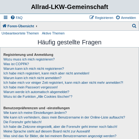
Allrad-LKW-Gemeinschaft
FAQ
Registrieren
Anmelden
S
Foren-Übersicht
Unbeantwortete Themen
Aktive Themen
u
Häufig gestellte Fragen
c
h
Registrierung und Anmeldung
e
Wozu muss ich mich registrieren?
Was ist COPPA?
Warum kann ich mich nicht registrieren?
Ich habe mich registriert, kann mich aber nicht anmelden!
Warum kann ich mich nicht anmelden?
Ich habe mich vor einiger Zeit registriert, kann mich aber nicht mehr anmelden?!
Ich habe mein Passwort vergessen!
Warum werde ich automatisch abgemeldet?
Wozu ist die Funktion „Alle Cookies löschen“?
Benutzerpräferenzen und -einstellungen
Wie kann ich meine Einstellungen ändern?
Wie kann ich verhindern, dass mein Benutzername in der Online-Liste auftaucht?
Die Forenuhr geht falsch!
Ich habe die Zeitzone eingestellt, aber die Forenuhr geht immer noch falsch!
Meine Sprache steht auf diesem Board nicht zur Auswahl!
Was sind das für Bilder, die bei meinem Benutzernamen angezeigt werden?