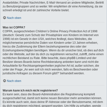
Avatarbilder, Private Nachrichten, E-Mail-Versand an andere Mitglieder, Beitritt
zu Benutzergruppen und so weiter. Wir empfehlen dir eine Anmeldung, da sie
schnell erledigt ist und dir zahlreiche Vorteile bietet.
Nach oben
Was ist COPPA?
COPPA, ausgeschrieben Children’s Online Privacy Protection Act of 1998
(deutsch: Gesetz zum Schutz der Privatsphäre von Kindern im Internet von
1998) ist ein Gesetz in den USA, welches festlegt, dass Websites, die
möglicherweise persönliche Daten von Kindern unter 13 Jahren erheben,
hierzu die Zustimmung der Eltern beziehungsweise des oder der
Erziehungsberechtigten benötigen. Wenn du dir unsicher bist, ob dies auf dich
oder die Website, auf der du dich zu registrieren versuchst, zutrifft, ziehe einen
rechtlichen Beistand zu Rate. Bitte beachte, dass phpBB Limited und der
Besitzer dieses Boards keine Rechtsberatung anbieten kann und nicht die
Anlaufstelle für Rechtsangelegenheiten jeglicher Art ist; außer solchen, die
unter der Frage „An wen soll ich mich wenden, falls es Beschwerden oder
juristische Anfragen zu diesem Forum gibt?“ behandelt werden.
Nach oben
Warum kann ich mich nicht registrieren?
Es kann sein, dass die Board-Administration die Registrierung komplett
ausgeschaltet hat, damit sich keine neuen Benutzer mehr anmelden können.
Es könnte auch sein, dass deine IP-Adresse oder der Benutzername, mit dem
du dich registrieren möchtest, gesperrt wurden. Um Hilfe zu erhalten, wende