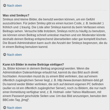
Nach oben
Was sind Smileys?
Smileys sind kleine Bilder, die benutzt werden können, um ein Gefühl
auszudrücken. Für jeden Smiley gibt es einen kurzen Code, z. B. bedeutet :)
fröhlich und :( traurig. Die Liste aller Smileys kannst du beim Verfassen eines
Beitrags sehen. Versuche bitte trotzdem, Smileys nicht zu häufig zu benutzen,
sie können einen Beitrag schnell unlesbar machen und ein Moderator könnte
deshalb deinen Beitrag entsprechend überarbeiten oder gar komplett löschen.
Die Board-Administration kann auch die Anzahl der Smileys begrenzen, die du
in einem Beitrag benutzen kannst.
Nach oben
Kann ich Bilder in meine Beiträge einfügen?
Ja, Bilder können in deinem Beitrag angezeigt werden. Wenn die
Administration Dateianhänge erlaubt hat, kannst du das Bild auch direkt
hochladen. Ansonsten musst du zu einem Bild verlinken, das auf einem
öffentlich zugänglichen Server liegt, z. B. http://www.domain.tld/mein-bild.gif.
Du kannst weder Bilder verlinken, die sich auf deinem eigenen PC befinden
(außer es ist ein öffentlich zugänglicher Server), noch zu Bildern, die nur nach
einer Anmeldung verfügbar sind, z. B. Hotmail- oder Yahoo-Mailboxen, mit
einem Passwort geschützte Seiten usw. Um das Bild anzuzeigen, benutze den
BBCode-Tag „[img]“.
Nach oben