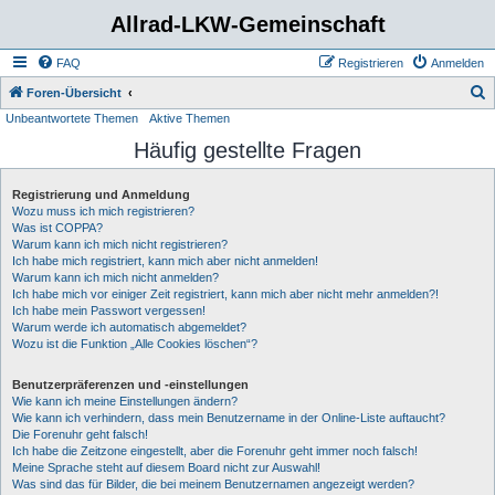
Allrad-LKW-Gemeinschaft
FAQ
Registrieren
Anmelden
S
Foren-Übersicht
Unbeantwortete Themen
Aktive Themen
u
Häufig gestellte Fragen
c
h
Registrierung und Anmeldung
e
Wozu muss ich mich registrieren?
Was ist COPPA?
Warum kann ich mich nicht registrieren?
Ich habe mich registriert, kann mich aber nicht anmelden!
Warum kann ich mich nicht anmelden?
Ich habe mich vor einiger Zeit registriert, kann mich aber nicht mehr anmelden?!
Ich habe mein Passwort vergessen!
Warum werde ich automatisch abgemeldet?
Wozu ist die Funktion „Alle Cookies löschen“?
Benutzerpräferenzen und -einstellungen
Wie kann ich meine Einstellungen ändern?
Wie kann ich verhindern, dass mein Benutzername in der Online-Liste auftaucht?
Die Forenuhr geht falsch!
Ich habe die Zeitzone eingestellt, aber die Forenuhr geht immer noch falsch!
Meine Sprache steht auf diesem Board nicht zur Auswahl!
Was sind das für Bilder, die bei meinem Benutzernamen angezeigt werden?