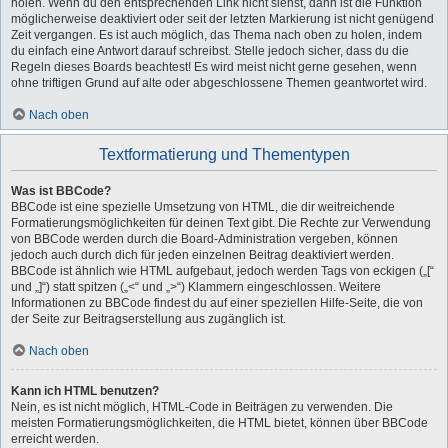
holen. Wenn du den entsprechenden Link nicht siehst, dann ist die Funktion
möglicherweise deaktiviert oder seit der letzten Markierung ist nicht genügend
Zeit vergangen. Es ist auch möglich, das Thema nach oben zu holen, indem
du einfach eine Antwort darauf schreibst. Stelle jedoch sicher, dass du die
Regeln dieses Boards beachtest! Es wird meist nicht gerne gesehen, wenn
ohne triftigen Grund auf alte oder abgeschlossene Themen geantwortet wird.
Nach oben
Textformatierung und Thementypen
Was ist BBCode?
BBCode ist eine spezielle Umsetzung von HTML, die dir weitreichende
Formatierungsmöglichkeiten für deinen Text gibt. Die Rechte zur Verwendung
von BBCode werden durch die Board-Administration vergeben, können
jedoch auch durch dich für jeden einzelnen Beitrag deaktiviert werden.
BBCode ist ähnlich wie HTML aufgebaut, jedoch werden Tags von eckigen („[“
und „]“) statt spitzen („<“ und „>“) Klammern eingeschlossen. Weitere
Informationen zu BBCode findest du auf einer speziellen Hilfe-Seite, die von
der Seite zur Beitragserstellung aus zugänglich ist.
Nach oben
Kann ich HTML benutzen?
Nein, es ist nicht möglich, HTML-Code in Beiträgen zu verwenden. Die
meisten Formatierungsmöglichkeiten, die HTML bietet, können über BBCode
erreicht werden.