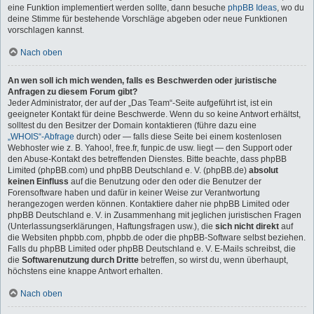
eine Funktion implementiert werden sollte, dann besuche
phpBB Ideas
, wo du
deine Stimme für bestehende Vorschläge abgeben oder neue Funktionen
vorschlagen kannst.
Nach oben
An wen soll ich mich wenden, falls es Beschwerden oder juristische
Anfragen zu diesem Forum gibt?
Jeder Administrator, der auf der „Das Team“-Seite aufgeführt ist, ist ein
geeigneter Kontakt für deine Beschwerde. Wenn du so keine Antwort erhältst,
solltest du den Besitzer der Domain kontaktieren (führe dazu eine
„WHOIS“-Abfrage
durch) oder — falls diese Seite bei einem kostenlosen
Webhoster wie z. B. Yahoo!, free.fr, funpic.de usw. liegt — den Support oder
den Abuse-Kontakt des betreffenden Dienstes. Bitte beachte, dass phpBB
Limited (phpBB.com) und phpBB Deutschland e. V. (phpBB.de)
absolut
keinen Einfluss
auf die Benutzung oder den oder die Benutzer der
Forensoftware haben und dafür in keiner Weise zur Verantwortung
herangezogen werden können. Kontaktiere daher nie phpBB Limited oder
phpBB Deutschland e. V. in Zusammenhang mit jeglichen juristischen Fragen
(Unterlassungserklärungen, Haftungsfragen usw.), die
sich nicht direkt
auf
die Websiten phpbb.com, phpbb.de oder die phpBB-Software selbst beziehen.
Falls du phpBB Limited oder phpBB Deutschland e. V. E-Mails schreibst, die
die
Softwarenutzung durch Dritte
betreffen, so wirst du, wenn überhaupt,
höchstens eine knappe Antwort erhalten.
Nach oben