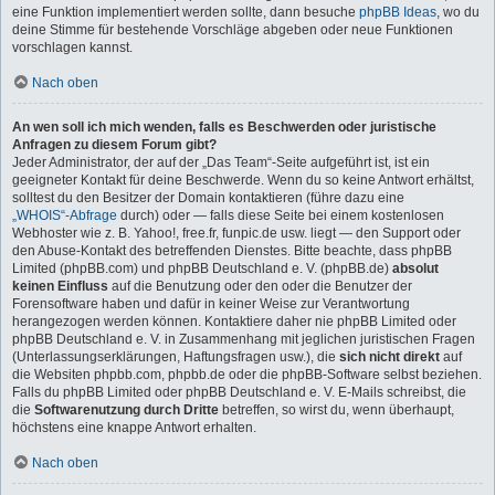
eine Funktion implementiert werden sollte, dann besuche
phpBB Ideas
, wo du
deine Stimme für bestehende Vorschläge abgeben oder neue Funktionen
vorschlagen kannst.
Nach oben
An wen soll ich mich wenden, falls es Beschwerden oder juristische
Anfragen zu diesem Forum gibt?
Jeder Administrator, der auf der „Das Team“-Seite aufgeführt ist, ist ein
geeigneter Kontakt für deine Beschwerde. Wenn du so keine Antwort erhältst,
solltest du den Besitzer der Domain kontaktieren (führe dazu eine
„WHOIS“-Abfrage
durch) oder — falls diese Seite bei einem kostenlosen
Webhoster wie z. B. Yahoo!, free.fr, funpic.de usw. liegt — den Support oder
den Abuse-Kontakt des betreffenden Dienstes. Bitte beachte, dass phpBB
Limited (phpBB.com) und phpBB Deutschland e. V. (phpBB.de)
absolut
keinen Einfluss
auf die Benutzung oder den oder die Benutzer der
Forensoftware haben und dafür in keiner Weise zur Verantwortung
herangezogen werden können. Kontaktiere daher nie phpBB Limited oder
phpBB Deutschland e. V. in Zusammenhang mit jeglichen juristischen Fragen
(Unterlassungserklärungen, Haftungsfragen usw.), die
sich nicht direkt
auf
die Websiten phpbb.com, phpbb.de oder die phpBB-Software selbst beziehen.
Falls du phpBB Limited oder phpBB Deutschland e. V. E-Mails schreibst, die
die
Softwarenutzung durch Dritte
betreffen, so wirst du, wenn überhaupt,
höchstens eine knappe Antwort erhalten.
Nach oben