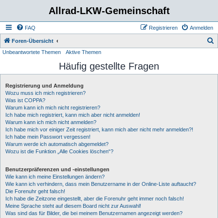
Allrad-LKW-Gemeinschaft
FAQ
Registrieren
Anmelden
S
Foren-Übersicht
Unbeantwortete Themen
Aktive Themen
u
Häufig gestellte Fragen
c
h
Registrierung und Anmeldung
e
Wozu muss ich mich registrieren?
Was ist COPPA?
Warum kann ich mich nicht registrieren?
Ich habe mich registriert, kann mich aber nicht anmelden!
Warum kann ich mich nicht anmelden?
Ich habe mich vor einiger Zeit registriert, kann mich aber nicht mehr anmelden?!
Ich habe mein Passwort vergessen!
Warum werde ich automatisch abgemeldet?
Wozu ist die Funktion „Alle Cookies löschen“?
Benutzerpräferenzen und -einstellungen
Wie kann ich meine Einstellungen ändern?
Wie kann ich verhindern, dass mein Benutzername in der Online-Liste auftaucht?
Die Forenuhr geht falsch!
Ich habe die Zeitzone eingestellt, aber die Forenuhr geht immer noch falsch!
Meine Sprache steht auf diesem Board nicht zur Auswahl!
Was sind das für Bilder, die bei meinem Benutzernamen angezeigt werden?