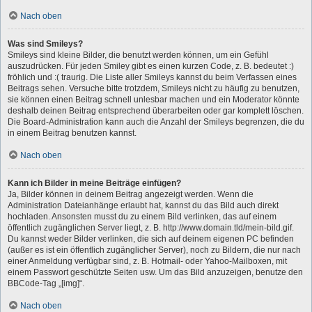
Nach oben
Was sind Smileys?
Smileys sind kleine Bilder, die benutzt werden können, um ein Gefühl
auszudrücken. Für jeden Smiley gibt es einen kurzen Code, z. B. bedeutet :)
fröhlich und :( traurig. Die Liste aller Smileys kannst du beim Verfassen eines
Beitrags sehen. Versuche bitte trotzdem, Smileys nicht zu häufig zu benutzen,
sie können einen Beitrag schnell unlesbar machen und ein Moderator könnte
deshalb deinen Beitrag entsprechend überarbeiten oder gar komplett löschen.
Die Board-Administration kann auch die Anzahl der Smileys begrenzen, die du
in einem Beitrag benutzen kannst.
Nach oben
Kann ich Bilder in meine Beiträge einfügen?
Ja, Bilder können in deinem Beitrag angezeigt werden. Wenn die
Administration Dateianhänge erlaubt hat, kannst du das Bild auch direkt
hochladen. Ansonsten musst du zu einem Bild verlinken, das auf einem
öffentlich zugänglichen Server liegt, z. B. http://www.domain.tld/mein-bild.gif.
Du kannst weder Bilder verlinken, die sich auf deinem eigenen PC befinden
(außer es ist ein öffentlich zugänglicher Server), noch zu Bildern, die nur nach
einer Anmeldung verfügbar sind, z. B. Hotmail- oder Yahoo-Mailboxen, mit
einem Passwort geschützte Seiten usw. Um das Bild anzuzeigen, benutze den
BBCode-Tag „[img]“.
Nach oben