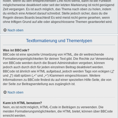
holen. Wenn du den entsprechenden Link nicht siehst, dann ist die Funktion
möglicherweise deaktiviert oder seit der letzten Markierung ist nicht genügend
Zeit vergangen. Es ist auch möglich, das Thema nach oben zu holen, indem
du einfach eine Antwort darauf schreibst. Stelle jedoch sicher, dass du die
Regeln dieses Boards beachtest! Es wird meist nicht gerne gesehen, wenn
ohne triftigen Grund auf alte oder abgeschlossene Themen geantwortet wird.
Nach oben
Textformatierung und Thementypen
Was ist BBCode?
BBCode ist eine spezielle Umsetzung von HTML, die dir weitreichende
Formatierungsmöglichkeiten für deinen Text gibt. Die Rechte zur Verwendung
von BBCode werden durch die Board-Administration vergeben, können
jedoch auch durch dich für jeden einzelnen Beitrag deaktiviert werden.
BBCode ist ähnlich wie HTML aufgebaut, jedoch werden Tags von eckigen („[“
und „]“) statt spitzen („<“ und „>“) Klammern eingeschlossen. Weitere
Informationen zu BBCode findest du auf einer speziellen Hilfe-Seite, die von
der Seite zur Beitragserstellung aus zugänglich ist.
Nach oben
Kann ich HTML benutzen?
Nein, es ist nicht möglich, HTML-Code in Beiträgen zu verwenden. Die
meisten Formatierungsmöglichkeiten, die HTML bietet, können über BBCode
erreicht werden.