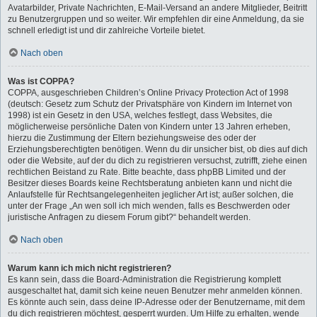
Avatarbilder, Private Nachrichten, E-Mail-Versand an andere Mitglieder, Beitritt
zu Benutzergruppen und so weiter. Wir empfehlen dir eine Anmeldung, da sie
schnell erledigt ist und dir zahlreiche Vorteile bietet.
Nach oben
Was ist COPPA?
COPPA, ausgeschrieben Children’s Online Privacy Protection Act of 1998
(deutsch: Gesetz zum Schutz der Privatsphäre von Kindern im Internet von
1998) ist ein Gesetz in den USA, welches festlegt, dass Websites, die
möglicherweise persönliche Daten von Kindern unter 13 Jahren erheben,
hierzu die Zustimmung der Eltern beziehungsweise des oder der
Erziehungsberechtigten benötigen. Wenn du dir unsicher bist, ob dies auf dich
oder die Website, auf der du dich zu registrieren versuchst, zutrifft, ziehe einen
rechtlichen Beistand zu Rate. Bitte beachte, dass phpBB Limited und der
Besitzer dieses Boards keine Rechtsberatung anbieten kann und nicht die
Anlaufstelle für Rechtsangelegenheiten jeglicher Art ist; außer solchen, die
unter der Frage „An wen soll ich mich wenden, falls es Beschwerden oder
juristische Anfragen zu diesem Forum gibt?“ behandelt werden.
Nach oben
Warum kann ich mich nicht registrieren?
Es kann sein, dass die Board-Administration die Registrierung komplett
ausgeschaltet hat, damit sich keine neuen Benutzer mehr anmelden können.
Es könnte auch sein, dass deine IP-Adresse oder der Benutzername, mit dem
du dich registrieren möchtest, gesperrt wurden. Um Hilfe zu erhalten, wende