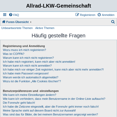
Allrad-LKW-Gemeinschaft
FAQ
Registrieren
Anmelden
S
Foren-Übersicht
Unbeantwortete Themen
Aktive Themen
u
Häufig gestellte Fragen
c
h
Registrierung und Anmeldung
e
Wozu muss ich mich registrieren?
Was ist COPPA?
Warum kann ich mich nicht registrieren?
Ich habe mich registriert, kann mich aber nicht anmelden!
Warum kann ich mich nicht anmelden?
Ich habe mich vor einiger Zeit registriert, kann mich aber nicht mehr anmelden?!
Ich habe mein Passwort vergessen!
Warum werde ich automatisch abgemeldet?
Wozu ist die Funktion „Alle Cookies löschen“?
Benutzerpräferenzen und -einstellungen
Wie kann ich meine Einstellungen ändern?
Wie kann ich verhindern, dass mein Benutzername in der Online-Liste auftaucht?
Die Forenuhr geht falsch!
Ich habe die Zeitzone eingestellt, aber die Forenuhr geht immer noch falsch!
Meine Sprache steht auf diesem Board nicht zur Auswahl!
Was sind das für Bilder, die bei meinem Benutzernamen angezeigt werden?