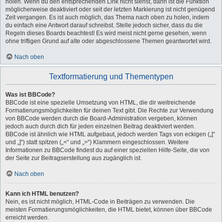
holen. Wenn du den entsprechenden Link nicht siehst, dann ist die Funktion
möglicherweise deaktiviert oder seit der letzten Markierung ist nicht genügend
Zeit vergangen. Es ist auch möglich, das Thema nach oben zu holen, indem
du einfach eine Antwort darauf schreibst. Stelle jedoch sicher, dass du die
Regeln dieses Boards beachtest! Es wird meist nicht gerne gesehen, wenn
ohne triftigen Grund auf alte oder abgeschlossene Themen geantwortet wird.
Nach oben
Textformatierung und Thementypen
Was ist BBCode?
BBCode ist eine spezielle Umsetzung von HTML, die dir weitreichende
Formatierungsmöglichkeiten für deinen Text gibt. Die Rechte zur Verwendung
von BBCode werden durch die Board-Administration vergeben, können
jedoch auch durch dich für jeden einzelnen Beitrag deaktiviert werden.
BBCode ist ähnlich wie HTML aufgebaut, jedoch werden Tags von eckigen („[“
und „]“) statt spitzen („<“ und „>“) Klammern eingeschlossen. Weitere
Informationen zu BBCode findest du auf einer speziellen Hilfe-Seite, die von
der Seite zur Beitragserstellung aus zugänglich ist.
Nach oben
Kann ich HTML benutzen?
Nein, es ist nicht möglich, HTML-Code in Beiträgen zu verwenden. Die
meisten Formatierungsmöglichkeiten, die HTML bietet, können über BBCode
erreicht werden.