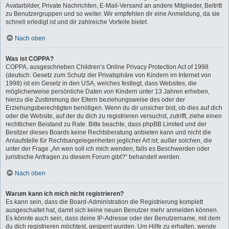
Avatarbilder, Private Nachrichten, E-Mail-Versand an andere Mitglieder, Beitritt
zu Benutzergruppen und so weiter. Wir empfehlen dir eine Anmeldung, da sie
schnell erledigt ist und dir zahlreiche Vorteile bietet.
Nach oben
Was ist COPPA?
COPPA, ausgeschrieben Children’s Online Privacy Protection Act of 1998
(deutsch: Gesetz zum Schutz der Privatsphäre von Kindern im Internet von
1998) ist ein Gesetz in den USA, welches festlegt, dass Websites, die
möglicherweise persönliche Daten von Kindern unter 13 Jahren erheben,
hierzu die Zustimmung der Eltern beziehungsweise des oder der
Erziehungsberechtigten benötigen. Wenn du dir unsicher bist, ob dies auf dich
oder die Website, auf der du dich zu registrieren versuchst, zutrifft, ziehe einen
rechtlichen Beistand zu Rate. Bitte beachte, dass phpBB Limited und der
Besitzer dieses Boards keine Rechtsberatung anbieten kann und nicht die
Anlaufstelle für Rechtsangelegenheiten jeglicher Art ist; außer solchen, die
unter der Frage „An wen soll ich mich wenden, falls es Beschwerden oder
juristische Anfragen zu diesem Forum gibt?“ behandelt werden.
Nach oben
Warum kann ich mich nicht registrieren?
Es kann sein, dass die Board-Administration die Registrierung komplett
ausgeschaltet hat, damit sich keine neuen Benutzer mehr anmelden können.
Es könnte auch sein, dass deine IP-Adresse oder der Benutzername, mit dem
du dich registrieren möchtest, gesperrt wurden. Um Hilfe zu erhalten, wende