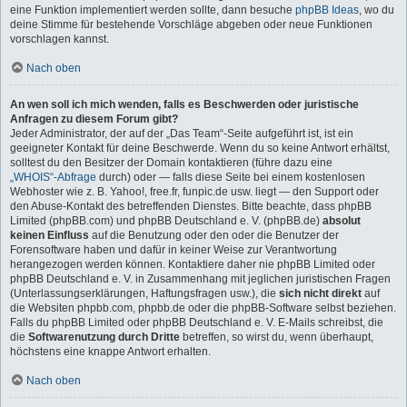
eine Funktion implementiert werden sollte, dann besuche
phpBB Ideas
, wo du
deine Stimme für bestehende Vorschläge abgeben oder neue Funktionen
vorschlagen kannst.
Nach oben
An wen soll ich mich wenden, falls es Beschwerden oder juristische
Anfragen zu diesem Forum gibt?
Jeder Administrator, der auf der „Das Team“-Seite aufgeführt ist, ist ein
geeigneter Kontakt für deine Beschwerde. Wenn du so keine Antwort erhältst,
solltest du den Besitzer der Domain kontaktieren (führe dazu eine
„WHOIS“-Abfrage
durch) oder — falls diese Seite bei einem kostenlosen
Webhoster wie z. B. Yahoo!, free.fr, funpic.de usw. liegt — den Support oder
den Abuse-Kontakt des betreffenden Dienstes. Bitte beachte, dass phpBB
Limited (phpBB.com) und phpBB Deutschland e. V. (phpBB.de)
absolut
keinen Einfluss
auf die Benutzung oder den oder die Benutzer der
Forensoftware haben und dafür in keiner Weise zur Verantwortung
herangezogen werden können. Kontaktiere daher nie phpBB Limited oder
phpBB Deutschland e. V. in Zusammenhang mit jeglichen juristischen Fragen
(Unterlassungserklärungen, Haftungsfragen usw.), die
sich nicht direkt
auf
die Websiten phpbb.com, phpbb.de oder die phpBB-Software selbst beziehen.
Falls du phpBB Limited oder phpBB Deutschland e. V. E-Mails schreibst, die
die
Softwarenutzung durch Dritte
betreffen, so wirst du, wenn überhaupt,
höchstens eine knappe Antwort erhalten.
Nach oben