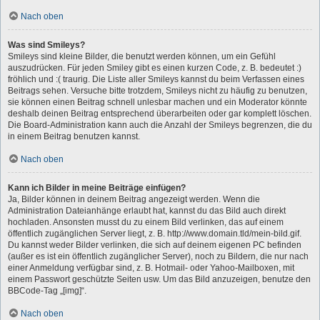
Nach oben
Was sind Smileys?
Smileys sind kleine Bilder, die benutzt werden können, um ein Gefühl
auszudrücken. Für jeden Smiley gibt es einen kurzen Code, z. B. bedeutet :)
fröhlich und :( traurig. Die Liste aller Smileys kannst du beim Verfassen eines
Beitrags sehen. Versuche bitte trotzdem, Smileys nicht zu häufig zu benutzen,
sie können einen Beitrag schnell unlesbar machen und ein Moderator könnte
deshalb deinen Beitrag entsprechend überarbeiten oder gar komplett löschen.
Die Board-Administration kann auch die Anzahl der Smileys begrenzen, die du
in einem Beitrag benutzen kannst.
Nach oben
Kann ich Bilder in meine Beiträge einfügen?
Ja, Bilder können in deinem Beitrag angezeigt werden. Wenn die
Administration Dateianhänge erlaubt hat, kannst du das Bild auch direkt
hochladen. Ansonsten musst du zu einem Bild verlinken, das auf einem
öffentlich zugänglichen Server liegt, z. B. http://www.domain.tld/mein-bild.gif.
Du kannst weder Bilder verlinken, die sich auf deinem eigenen PC befinden
(außer es ist ein öffentlich zugänglicher Server), noch zu Bildern, die nur nach
einer Anmeldung verfügbar sind, z. B. Hotmail- oder Yahoo-Mailboxen, mit
einem Passwort geschützte Seiten usw. Um das Bild anzuzeigen, benutze den
BBCode-Tag „[img]“.
Nach oben