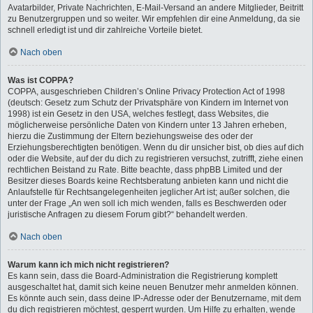
Avatarbilder, Private Nachrichten, E-Mail-Versand an andere Mitglieder, Beitritt
zu Benutzergruppen und so weiter. Wir empfehlen dir eine Anmeldung, da sie
schnell erledigt ist und dir zahlreiche Vorteile bietet.
Nach oben
Was ist COPPA?
COPPA, ausgeschrieben Children’s Online Privacy Protection Act of 1998
(deutsch: Gesetz zum Schutz der Privatsphäre von Kindern im Internet von
1998) ist ein Gesetz in den USA, welches festlegt, dass Websites, die
möglicherweise persönliche Daten von Kindern unter 13 Jahren erheben,
hierzu die Zustimmung der Eltern beziehungsweise des oder der
Erziehungsberechtigten benötigen. Wenn du dir unsicher bist, ob dies auf dich
oder die Website, auf der du dich zu registrieren versuchst, zutrifft, ziehe einen
rechtlichen Beistand zu Rate. Bitte beachte, dass phpBB Limited und der
Besitzer dieses Boards keine Rechtsberatung anbieten kann und nicht die
Anlaufstelle für Rechtsangelegenheiten jeglicher Art ist; außer solchen, die
unter der Frage „An wen soll ich mich wenden, falls es Beschwerden oder
juristische Anfragen zu diesem Forum gibt?“ behandelt werden.
Nach oben
Warum kann ich mich nicht registrieren?
Es kann sein, dass die Board-Administration die Registrierung komplett
ausgeschaltet hat, damit sich keine neuen Benutzer mehr anmelden können.
Es könnte auch sein, dass deine IP-Adresse oder der Benutzername, mit dem
du dich registrieren möchtest, gesperrt wurden. Um Hilfe zu erhalten, wende