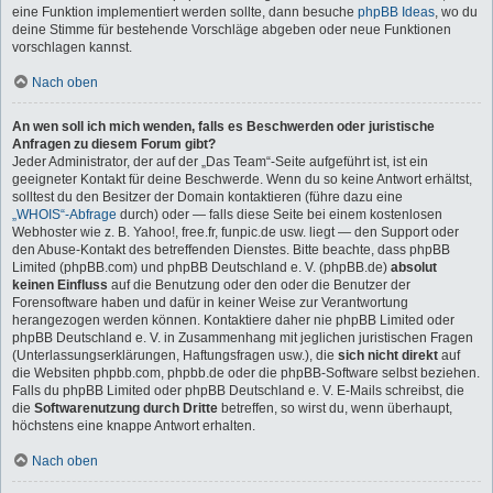
eine Funktion implementiert werden sollte, dann besuche
phpBB Ideas
, wo du
deine Stimme für bestehende Vorschläge abgeben oder neue Funktionen
vorschlagen kannst.
Nach oben
An wen soll ich mich wenden, falls es Beschwerden oder juristische
Anfragen zu diesem Forum gibt?
Jeder Administrator, der auf der „Das Team“-Seite aufgeführt ist, ist ein
geeigneter Kontakt für deine Beschwerde. Wenn du so keine Antwort erhältst,
solltest du den Besitzer der Domain kontaktieren (führe dazu eine
„WHOIS“-Abfrage
durch) oder — falls diese Seite bei einem kostenlosen
Webhoster wie z. B. Yahoo!, free.fr, funpic.de usw. liegt — den Support oder
den Abuse-Kontakt des betreffenden Dienstes. Bitte beachte, dass phpBB
Limited (phpBB.com) und phpBB Deutschland e. V. (phpBB.de)
absolut
keinen Einfluss
auf die Benutzung oder den oder die Benutzer der
Forensoftware haben und dafür in keiner Weise zur Verantwortung
herangezogen werden können. Kontaktiere daher nie phpBB Limited oder
phpBB Deutschland e. V. in Zusammenhang mit jeglichen juristischen Fragen
(Unterlassungserklärungen, Haftungsfragen usw.), die
sich nicht direkt
auf
die Websiten phpbb.com, phpbb.de oder die phpBB-Software selbst beziehen.
Falls du phpBB Limited oder phpBB Deutschland e. V. E-Mails schreibst, die
die
Softwarenutzung durch Dritte
betreffen, so wirst du, wenn überhaupt,
höchstens eine knappe Antwort erhalten.
Nach oben