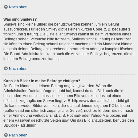
Nach oben
Was sind Smileys?
Smileys sind kleine Bilder, die benutzt werden können, um ein Gefühl
auszudrücken. Für jeden Smiley gibt es einen kurzen Code, z. B. bedeutet :)
fröhlich und :( traurig. Die Liste aller Smileys kannst du beim Verfassen eines
Beitrags sehen. Versuche bitte trotzdem, Smileys nicht zu häufig zu benutzen,
sie können einen Beitrag schnell unlesbar machen und ein Moderator könnte
deshalb deinen Beitrag entsprechend überarbeiten oder gar komplett löschen.
Die Board-Administration kann auch die Anzahl der Smileys begrenzen, die du
in einem Beitrag benutzen kannst.
Nach oben
Kann ich Bilder in meine Beiträge einfügen?
Ja, Bilder können in deinem Beitrag angezeigt werden. Wenn die
Administration Dateianhänge erlaubt hat, kannst du das Bild auch direkt
hochladen. Ansonsten musst du zu einem Bild verlinken, das auf einem
öffentlich zugänglichen Server liegt, z. B. http://www.domain.tld/mein-bild.gif.
Du kannst weder Bilder verlinken, die sich auf deinem eigenen PC befinden
(außer es ist ein öffentlich zugänglicher Server), noch zu Bildern, die nur nach
einer Anmeldung verfügbar sind, z. B. Hotmail- oder Yahoo-Mailboxen, mit
einem Passwort geschützte Seiten usw. Um das Bild anzuzeigen, benutze den
BBCode-Tag „[img]“.
Nach oben