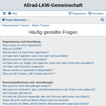
Allrad-LKW-Gemeinschaft
FAQ
Registrieren
Anmelden
S
Foren-Übersicht
Unbeantwortete Themen
Aktive Themen
u
Häufig gestellte Fragen
c
h
Registrierung und Anmeldung
e
Wozu muss ich mich registrieren?
Was ist COPPA?
Warum kann ich mich nicht registrieren?
Ich habe mich registriert, kann mich aber nicht anmelden!
Warum kann ich mich nicht anmelden?
Ich habe mich vor einiger Zeit registriert, kann mich aber nicht mehr anmelden?!
Ich habe mein Passwort vergessen!
Warum werde ich automatisch abgemeldet?
Wozu ist die Funktion „Alle Cookies löschen“?
Benutzerpräferenzen und -einstellungen
Wie kann ich meine Einstellungen ändern?
Wie kann ich verhindern, dass mein Benutzername in der Online-Liste auftaucht?
Die Forenuhr geht falsch!
Ich habe die Zeitzone eingestellt, aber die Forenuhr geht immer noch falsch!
Meine Sprache steht auf diesem Board nicht zur Auswahl!
Was sind das für Bilder, die bei meinem Benutzernamen angezeigt werden?