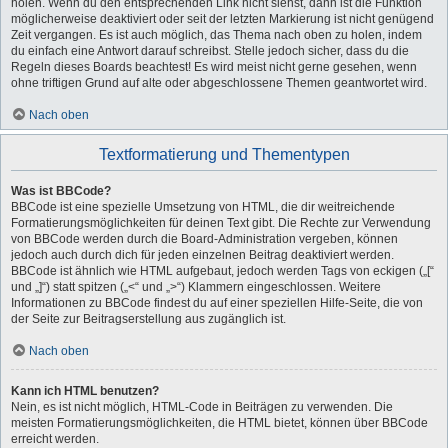
holen. Wenn du den entsprechenden Link nicht siehst, dann ist die Funktion
möglicherweise deaktiviert oder seit der letzten Markierung ist nicht genügend
Zeit vergangen. Es ist auch möglich, das Thema nach oben zu holen, indem
du einfach eine Antwort darauf schreibst. Stelle jedoch sicher, dass du die
Regeln dieses Boards beachtest! Es wird meist nicht gerne gesehen, wenn
ohne triftigen Grund auf alte oder abgeschlossene Themen geantwortet wird.
Nach oben
Textformatierung und Thementypen
Was ist BBCode?
BBCode ist eine spezielle Umsetzung von HTML, die dir weitreichende
Formatierungsmöglichkeiten für deinen Text gibt. Die Rechte zur Verwendung
von BBCode werden durch die Board-Administration vergeben, können
jedoch auch durch dich für jeden einzelnen Beitrag deaktiviert werden.
BBCode ist ähnlich wie HTML aufgebaut, jedoch werden Tags von eckigen („[“
und „]“) statt spitzen („<“ und „>“) Klammern eingeschlossen. Weitere
Informationen zu BBCode findest du auf einer speziellen Hilfe-Seite, die von
der Seite zur Beitragserstellung aus zugänglich ist.
Nach oben
Kann ich HTML benutzen?
Nein, es ist nicht möglich, HTML-Code in Beiträgen zu verwenden. Die
meisten Formatierungsmöglichkeiten, die HTML bietet, können über BBCode
erreicht werden.