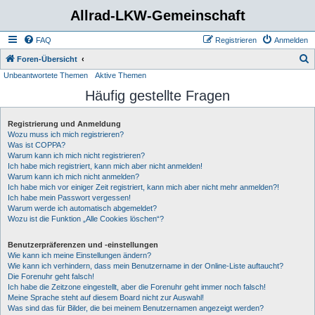
Allrad-LKW-Gemeinschaft
FAQ
Registrieren
Anmelden
S
Foren-Übersicht
Unbeantwortete Themen
Aktive Themen
u
Häufig gestellte Fragen
c
h
Registrierung und Anmeldung
e
Wozu muss ich mich registrieren?
Was ist COPPA?
Warum kann ich mich nicht registrieren?
Ich habe mich registriert, kann mich aber nicht anmelden!
Warum kann ich mich nicht anmelden?
Ich habe mich vor einiger Zeit registriert, kann mich aber nicht mehr anmelden?!
Ich habe mein Passwort vergessen!
Warum werde ich automatisch abgemeldet?
Wozu ist die Funktion „Alle Cookies löschen“?
Benutzerpräferenzen und -einstellungen
Wie kann ich meine Einstellungen ändern?
Wie kann ich verhindern, dass mein Benutzername in der Online-Liste auftaucht?
Die Forenuhr geht falsch!
Ich habe die Zeitzone eingestellt, aber die Forenuhr geht immer noch falsch!
Meine Sprache steht auf diesem Board nicht zur Auswahl!
Was sind das für Bilder, die bei meinem Benutzernamen angezeigt werden?