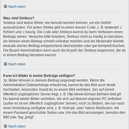
Nach oben
Was sind Smileys?
Smileys sind kleine Bilder, die benutzt werden können, um ein Gefühl
auszudrücken. Für jeden Smiley gibt es einen kurzen Code, z. B. bedeutet :)
fröhlich und :( traurig. Die Liste aller Smileys kannst du beim Verfassen eines
Beitrags sehen. Versuche bitte trotzdem, Smileys nicht zu häufig zu benutzen,
sie können einen Beitrag schnell unlesbar machen und ein Moderator könnte
deshalb deinen Beitrag entsprechend überarbeiten oder gar komplett löschen.
Die Board-Administration kann auch die Anzahl der Smileys begrenzen, die du
in einem Beitrag benutzen kannst.
Nach oben
Kann ich Bilder in meine Beiträge einfügen?
Ja, Bilder können in deinem Beitrag angezeigt werden. Wenn die
Administration Dateianhänge erlaubt hat, kannst du das Bild auch direkt
hochladen. Ansonsten musst du zu einem Bild verlinken, das auf einem
öffentlich zugänglichen Server liegt, z. B. http://www.domain.tld/mein-bild.gif.
Du kannst weder Bilder verlinken, die sich auf deinem eigenen PC befinden
(außer es ist ein öffentlich zugänglicher Server), noch zu Bildern, die nur nach
einer Anmeldung verfügbar sind, z. B. Hotmail- oder Yahoo-Mailboxen, mit
einem Passwort geschützte Seiten usw. Um das Bild anzuzeigen, benutze den
BBCode-Tag „[img]“.
Nach oben