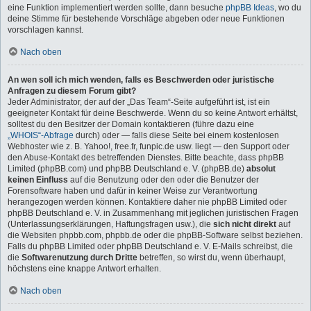
eine Funktion implementiert werden sollte, dann besuche
phpBB Ideas
, wo du
deine Stimme für bestehende Vorschläge abgeben oder neue Funktionen
vorschlagen kannst.
Nach oben
An wen soll ich mich wenden, falls es Beschwerden oder juristische
Anfragen zu diesem Forum gibt?
Jeder Administrator, der auf der „Das Team“-Seite aufgeführt ist, ist ein
geeigneter Kontakt für deine Beschwerde. Wenn du so keine Antwort erhältst,
solltest du den Besitzer der Domain kontaktieren (führe dazu eine
„WHOIS“-Abfrage
durch) oder — falls diese Seite bei einem kostenlosen
Webhoster wie z. B. Yahoo!, free.fr, funpic.de usw. liegt — den Support oder
den Abuse-Kontakt des betreffenden Dienstes. Bitte beachte, dass phpBB
Limited (phpBB.com) und phpBB Deutschland e. V. (phpBB.de)
absolut
keinen Einfluss
auf die Benutzung oder den oder die Benutzer der
Forensoftware haben und dafür in keiner Weise zur Verantwortung
herangezogen werden können. Kontaktiere daher nie phpBB Limited oder
phpBB Deutschland e. V. in Zusammenhang mit jeglichen juristischen Fragen
(Unterlassungserklärungen, Haftungsfragen usw.), die
sich nicht direkt
auf
die Websiten phpbb.com, phpbb.de oder die phpBB-Software selbst beziehen.
Falls du phpBB Limited oder phpBB Deutschland e. V. E-Mails schreibst, die
die
Softwarenutzung durch Dritte
betreffen, so wirst du, wenn überhaupt,
höchstens eine knappe Antwort erhalten.
Nach oben