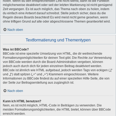
holen. Wenn du den entsprechenden Link nicht siehst, dann ist die Funktion
möglicherweise deaktiviert oder seit der letzten Markierung ist nicht genügend
Zeit vergangen. Es ist auch möglich, das Thema nach oben zu holen, indem
du einfach eine Antwort darauf schreibst. Stelle jedoch sicher, dass du die
Regeln dieses Boards beachtest! Es wird meist nicht gerne gesehen, wenn
ohne triftigen Grund auf alte oder abgeschlossene Themen geantwortet wird.
Nach oben
Textformatierung und Thementypen
Was ist BBCode?
BBCode ist eine spezielle Umsetzung von HTML, die dir weitreichende
Formatierungsmöglichkeiten für deinen Text gibt. Die Rechte zur Verwendung
von BBCode werden durch die Board-Administration vergeben, können
jedoch auch durch dich für jeden einzelnen Beitrag deaktiviert werden.
BBCode ist ähnlich wie HTML aufgebaut, jedoch werden Tags von eckigen („[“
und „]“) statt spitzen („<“ und „>“) Klammern eingeschlossen. Weitere
Informationen zu BBCode findest du auf einer speziellen Hilfe-Seite, die von
der Seite zur Beitragserstellung aus zugänglich ist.
Nach oben
Kann ich HTML benutzen?
Nein, es ist nicht möglich, HTML-Code in Beiträgen zu verwenden. Die
meisten Formatierungsmöglichkeiten, die HTML bietet, können über BBCode
erreicht werden.