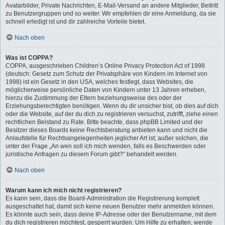
Avatarbilder, Private Nachrichten, E-Mail-Versand an andere Mitglieder, Beitritt
zu Benutzergruppen und so weiter. Wir empfehlen dir eine Anmeldung, da sie
schnell erledigt ist und dir zahlreiche Vorteile bietet.
Nach oben
Was ist COPPA?
COPPA, ausgeschrieben Children’s Online Privacy Protection Act of 1998
(deutsch: Gesetz zum Schutz der Privatsphäre von Kindern im Internet von
1998) ist ein Gesetz in den USA, welches festlegt, dass Websites, die
möglicherweise persönliche Daten von Kindern unter 13 Jahren erheben,
hierzu die Zustimmung der Eltern beziehungsweise des oder der
Erziehungsberechtigten benötigen. Wenn du dir unsicher bist, ob dies auf dich
oder die Website, auf der du dich zu registrieren versuchst, zutrifft, ziehe einen
rechtlichen Beistand zu Rate. Bitte beachte, dass phpBB Limited und der
Besitzer dieses Boards keine Rechtsberatung anbieten kann und nicht die
Anlaufstelle für Rechtsangelegenheiten jeglicher Art ist; außer solchen, die
unter der Frage „An wen soll ich mich wenden, falls es Beschwerden oder
juristische Anfragen zu diesem Forum gibt?“ behandelt werden.
Nach oben
Warum kann ich mich nicht registrieren?
Es kann sein, dass die Board-Administration die Registrierung komplett
ausgeschaltet hat, damit sich keine neuen Benutzer mehr anmelden können.
Es könnte auch sein, dass deine IP-Adresse oder der Benutzername, mit dem
du dich registrieren möchtest, gesperrt wurden. Um Hilfe zu erhalten, wende