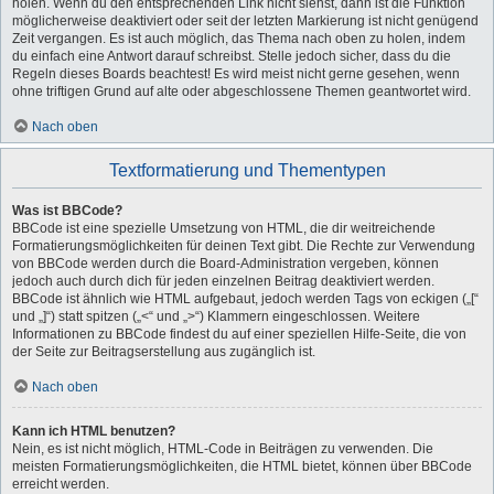
holen. Wenn du den entsprechenden Link nicht siehst, dann ist die Funktion
möglicherweise deaktiviert oder seit der letzten Markierung ist nicht genügend
Zeit vergangen. Es ist auch möglich, das Thema nach oben zu holen, indem
du einfach eine Antwort darauf schreibst. Stelle jedoch sicher, dass du die
Regeln dieses Boards beachtest! Es wird meist nicht gerne gesehen, wenn
ohne triftigen Grund auf alte oder abgeschlossene Themen geantwortet wird.
Nach oben
Textformatierung und Thementypen
Was ist BBCode?
BBCode ist eine spezielle Umsetzung von HTML, die dir weitreichende
Formatierungsmöglichkeiten für deinen Text gibt. Die Rechte zur Verwendung
von BBCode werden durch die Board-Administration vergeben, können
jedoch auch durch dich für jeden einzelnen Beitrag deaktiviert werden.
BBCode ist ähnlich wie HTML aufgebaut, jedoch werden Tags von eckigen („[“
und „]“) statt spitzen („<“ und „>“) Klammern eingeschlossen. Weitere
Informationen zu BBCode findest du auf einer speziellen Hilfe-Seite, die von
der Seite zur Beitragserstellung aus zugänglich ist.
Nach oben
Kann ich HTML benutzen?
Nein, es ist nicht möglich, HTML-Code in Beiträgen zu verwenden. Die
meisten Formatierungsmöglichkeiten, die HTML bietet, können über BBCode
erreicht werden.