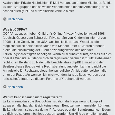
Avatarbilder, Private Nachrichten, E-Mail-Versand an andere Mitglieder, Beitritt
zu Benutzergruppen und so weiter. Wir empfehlen dir eine Anmeldung, da sie
schnell erledigt ist und dir zahlreiche Vorteile bietet.
Nach oben
Was ist COPPA?
COPPA, ausgeschrieben Children’s Online Privacy Protection Act of 1998
(deutsch: Gesetz zum Schutz der Privatsphäre von Kindern im Internet von
1998) ist ein Gesetz in den USA, welches festlegt, dass Websites, die
möglicherweise persönliche Daten von Kindern unter 13 Jahren erheben,
hierzu die Zustimmung der Eltern beziehungsweise des oder der
Erziehungsberechtigten benötigen. Wenn du dir unsicher bist, ob dies auf dich
oder die Website, auf der du dich zu registrieren versuchst, zutrifft, ziehe einen
rechtlichen Beistand zu Rate. Bitte beachte, dass phpBB Limited und der
Besitzer dieses Boards keine Rechtsberatung anbieten kann und nicht die
Anlaufstelle für Rechtsangelegenheiten jeglicher Art ist; außer solchen, die
unter der Frage „An wen soll ich mich wenden, falls es Beschwerden oder
juristische Anfragen zu diesem Forum gibt?“ behandelt werden.
Nach oben
Warum kann ich mich nicht registrieren?
Es kann sein, dass die Board-Administration die Registrierung komplett
ausgeschaltet hat, damit sich keine neuen Benutzer mehr anmelden können.
Es könnte auch sein, dass deine IP-Adresse oder der Benutzername, mit dem
du dich registrieren möchtest, gesperrt wurden. Um Hilfe zu erhalten, wende