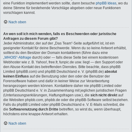
eine Funktion implementiert werden sollte, dann besuche
phpBB Ideas
, wo du
deine Stimme für bestehende Vorschläge abgeben oder neue Funktionen
vorschlagen kannst.
Nach oben
An wen soll ich mich wenden, falls es Beschwerden oder juristische
Anfragen zu diesem Forum gibt?
Jeder Administrator, der auf der „Das Team“-Seite aufgeführt ist, ist ein
geeigneter Kontakt für deine Beschwerde. Wenn du so keine Antwort erhältst,
solltest du den Besitzer der Domain kontaktieren (führe dazu eine
„WHOIS“-Abfrage
durch) oder — falls diese Seite bei einem kostenlosen
Webhoster wie z. B. Yahoo!, free.fr, funpic.de usw. liegt — den Support oder
den Abuse-Kontakt des betreffenden Dienstes. Bitte beachte, dass phpBB
Limited (phpBB.com) und phpBB Deutschland e. V. (phpBB.de)
absolut
keinen Einfluss
auf die Benutzung oder den oder die Benutzer der
Forensoftware haben und dafür in keiner Weise zur Verantwortung
herangezogen werden können. Kontaktiere daher nie phpBB Limited oder
phpBB Deutschland e. V. in Zusammenhang mit jeglichen juristischen Fragen
(Unterlassungserklärungen, Haftungsfragen usw.), die
sich nicht direkt
auf
die Websiten phpbb.com, phpbb.de oder die phpBB-Software selbst beziehen.
Falls du phpBB Limited oder phpBB Deutschland e. V. E-Mails schreibst, die
die
Softwarenutzung durch Dritte
betreffen, so wirst du, wenn überhaupt,
höchstens eine knappe Antwort erhalten.
Nach oben