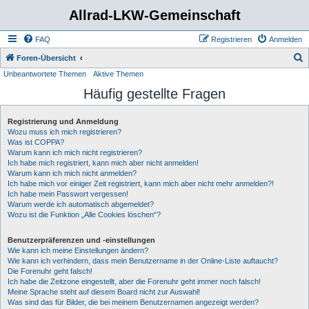
Allrad-LKW-Gemeinschaft
FAQ
Registrieren
Anmelden
S
Foren-Übersicht
Unbeantwortete Themen
Aktive Themen
u
Häufig gestellte Fragen
c
h
Registrierung und Anmeldung
e
Wozu muss ich mich registrieren?
Was ist COPPA?
Warum kann ich mich nicht registrieren?
Ich habe mich registriert, kann mich aber nicht anmelden!
Warum kann ich mich nicht anmelden?
Ich habe mich vor einiger Zeit registriert, kann mich aber nicht mehr anmelden?!
Ich habe mein Passwort vergessen!
Warum werde ich automatisch abgemeldet?
Wozu ist die Funktion „Alle Cookies löschen“?
Benutzerpräferenzen und -einstellungen
Wie kann ich meine Einstellungen ändern?
Wie kann ich verhindern, dass mein Benutzername in der Online-Liste auftaucht?
Die Forenuhr geht falsch!
Ich habe die Zeitzone eingestellt, aber die Forenuhr geht immer noch falsch!
Meine Sprache steht auf diesem Board nicht zur Auswahl!
Was sind das für Bilder, die bei meinem Benutzernamen angezeigt werden?