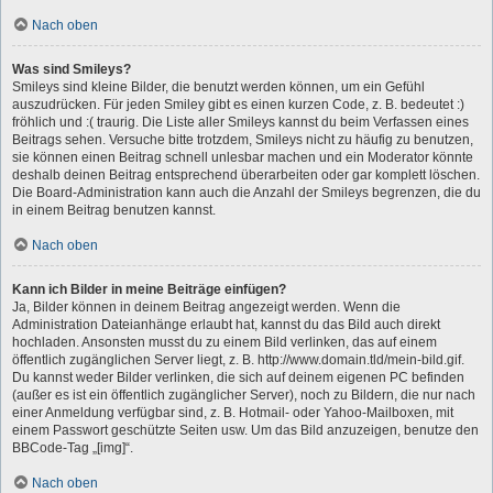
Nach oben
Was sind Smileys?
Smileys sind kleine Bilder, die benutzt werden können, um ein Gefühl
auszudrücken. Für jeden Smiley gibt es einen kurzen Code, z. B. bedeutet :)
fröhlich und :( traurig. Die Liste aller Smileys kannst du beim Verfassen eines
Beitrags sehen. Versuche bitte trotzdem, Smileys nicht zu häufig zu benutzen,
sie können einen Beitrag schnell unlesbar machen und ein Moderator könnte
deshalb deinen Beitrag entsprechend überarbeiten oder gar komplett löschen.
Die Board-Administration kann auch die Anzahl der Smileys begrenzen, die du
in einem Beitrag benutzen kannst.
Nach oben
Kann ich Bilder in meine Beiträge einfügen?
Ja, Bilder können in deinem Beitrag angezeigt werden. Wenn die
Administration Dateianhänge erlaubt hat, kannst du das Bild auch direkt
hochladen. Ansonsten musst du zu einem Bild verlinken, das auf einem
öffentlich zugänglichen Server liegt, z. B. http://www.domain.tld/mein-bild.gif.
Du kannst weder Bilder verlinken, die sich auf deinem eigenen PC befinden
(außer es ist ein öffentlich zugänglicher Server), noch zu Bildern, die nur nach
einer Anmeldung verfügbar sind, z. B. Hotmail- oder Yahoo-Mailboxen, mit
einem Passwort geschützte Seiten usw. Um das Bild anzuzeigen, benutze den
BBCode-Tag „[img]“.
Nach oben