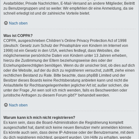
Avatarbilder, Private Nachrichten, E-Mail-Versand an andere Mitglieder, Beitritt
zu Benutzergruppen und so weiter. Wir empfehlen dir eine Anmeldung, da sie
schnell erledigt ist und dir zahlreiche Vorteile bietet.
Nach oben
Was ist COPPA?
COPPA, ausgeschrieben Children’s Online Privacy Protection Act of 1998
(deutsch: Gesetz zum Schutz der Privatsphäre von Kindern im Internet von
1998) ist ein Gesetz in den USA, welches festlegt, dass Websites, die
möglicherweise persönliche Daten von Kindern unter 13 Jahren erheben,
hierzu die Zustimmung der Eltern beziehungsweise des oder der
Erziehungsberechtigten benötigen. Wenn du dir unsicher bist, ob dies auf dich
oder die Website, auf der du dich zu registrieren versuchst, zutrifft, ziehe einen
rechtlichen Beistand zu Rate. Bitte beachte, dass phpBB Limited und der
Besitzer dieses Boards keine Rechtsberatung anbieten kann und nicht die
Anlaufstelle für Rechtsangelegenheiten jeglicher Art ist; außer solchen, die
unter der Frage „An wen soll ich mich wenden, falls es Beschwerden oder
juristische Anfragen zu diesem Forum gibt?“ behandelt werden.
Nach oben
Warum kann ich mich nicht registrieren?
Es kann sein, dass die Board-Administration die Registrierung komplett
ausgeschaltet hat, damit sich keine neuen Benutzer mehr anmelden können.
Es könnte auch sein, dass deine IP-Adresse oder der Benutzername, mit dem
du dich registrieren möchtest, gesperrt wurden. Um Hilfe zu erhalten, wende