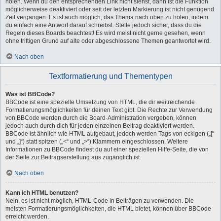
holen. Wenn du den entsprechenden Link nicht siehst, dann ist die Funktion
möglicherweise deaktiviert oder seit der letzten Markierung ist nicht genügend
Zeit vergangen. Es ist auch möglich, das Thema nach oben zu holen, indem
du einfach eine Antwort darauf schreibst. Stelle jedoch sicher, dass du die
Regeln dieses Boards beachtest! Es wird meist nicht gerne gesehen, wenn
ohne triftigen Grund auf alte oder abgeschlossene Themen geantwortet wird.
Nach oben
Textformatierung und Thementypen
Was ist BBCode?
BBCode ist eine spezielle Umsetzung von HTML, die dir weitreichende
Formatierungsmöglichkeiten für deinen Text gibt. Die Rechte zur Verwendung
von BBCode werden durch die Board-Administration vergeben, können
jedoch auch durch dich für jeden einzelnen Beitrag deaktiviert werden.
BBCode ist ähnlich wie HTML aufgebaut, jedoch werden Tags von eckigen („[“
und „]“) statt spitzen („<“ und „>“) Klammern eingeschlossen. Weitere
Informationen zu BBCode findest du auf einer speziellen Hilfe-Seite, die von
der Seite zur Beitragserstellung aus zugänglich ist.
Nach oben
Kann ich HTML benutzen?
Nein, es ist nicht möglich, HTML-Code in Beiträgen zu verwenden. Die
meisten Formatierungsmöglichkeiten, die HTML bietet, können über BBCode
erreicht werden.