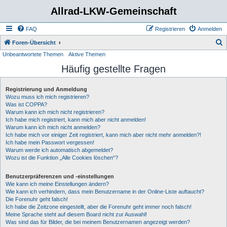
Allrad-LKW-Gemeinschaft
FAQ
Registrieren
Anmelden
S
Foren-Übersicht
Unbeantwortete Themen
Aktive Themen
u
Häufig gestellte Fragen
c
h
Registrierung und Anmeldung
e
Wozu muss ich mich registrieren?
Was ist COPPA?
Warum kann ich mich nicht registrieren?
Ich habe mich registriert, kann mich aber nicht anmelden!
Warum kann ich mich nicht anmelden?
Ich habe mich vor einiger Zeit registriert, kann mich aber nicht mehr anmelden?!
Ich habe mein Passwort vergessen!
Warum werde ich automatisch abgemeldet?
Wozu ist die Funktion „Alle Cookies löschen“?
Benutzerpräferenzen und -einstellungen
Wie kann ich meine Einstellungen ändern?
Wie kann ich verhindern, dass mein Benutzername in der Online-Liste auftaucht?
Die Forenuhr geht falsch!
Ich habe die Zeitzone eingestellt, aber die Forenuhr geht immer noch falsch!
Meine Sprache steht auf diesem Board nicht zur Auswahl!
Was sind das für Bilder, die bei meinem Benutzernamen angezeigt werden?