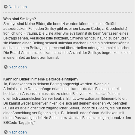
Nach oben
Was sind Smileys?
Smileys sind kleine Bilder, die benutzt werden können, um ein Gefühl
auszudrücken. Für jeden Smiley gibt es einen kurzen Code, z. B. bedeutet :)
fröhlich und :( traurig. Die Liste aller Smileys kannst du beim Verfassen eines
Beitrags sehen. Versuche bitte trotzdem, Smileys nicht zu häufig zu benutzen,
sie können einen Beitrag schnell unlesbar machen und ein Moderator könnte
deshalb deinen Beitrag entsprechend überarbeiten oder gar komplett löschen.
Die Board-Administration kann auch die Anzahl der Smileys begrenzen, die du
in einem Beitrag benutzen kannst.
Nach oben
Kann ich Bilder in meine Beiträge einfügen?
Ja, Bilder können in deinem Beitrag angezeigt werden. Wenn die
Administration Dateianhänge erlaubt hat, kannst du das Bild auch direkt
hochladen. Ansonsten musst du zu einem Bild verlinken, das auf einem
öffentlich zugänglichen Server liegt, z. B. http://www.domain.tld/mein-bild.gif.
Du kannst weder Bilder verlinken, die sich auf deinem eigenen PC befinden
(außer es ist ein öffentlich zugänglicher Server), noch zu Bildern, die nur nach
einer Anmeldung verfügbar sind, z. B. Hotmail- oder Yahoo-Mailboxen, mit
einem Passwort geschützte Seiten usw. Um das Bild anzuzeigen, benutze den
BBCode-Tag „[img]“.
Nach oben