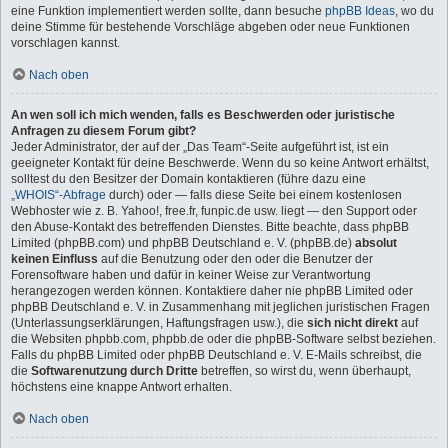
eine Funktion implementiert werden sollte, dann besuche
phpBB Ideas
, wo du
deine Stimme für bestehende Vorschläge abgeben oder neue Funktionen
vorschlagen kannst.
Nach oben
An wen soll ich mich wenden, falls es Beschwerden oder juristische
Anfragen zu diesem Forum gibt?
Jeder Administrator, der auf der „Das Team“-Seite aufgeführt ist, ist ein
geeigneter Kontakt für deine Beschwerde. Wenn du so keine Antwort erhältst,
solltest du den Besitzer der Domain kontaktieren (führe dazu eine
„WHOIS“-Abfrage
durch) oder — falls diese Seite bei einem kostenlosen
Webhoster wie z. B. Yahoo!, free.fr, funpic.de usw. liegt — den Support oder
den Abuse-Kontakt des betreffenden Dienstes. Bitte beachte, dass phpBB
Limited (phpBB.com) und phpBB Deutschland e. V. (phpBB.de)
absolut
keinen Einfluss
auf die Benutzung oder den oder die Benutzer der
Forensoftware haben und dafür in keiner Weise zur Verantwortung
herangezogen werden können. Kontaktiere daher nie phpBB Limited oder
phpBB Deutschland e. V. in Zusammenhang mit jeglichen juristischen Fragen
(Unterlassungserklärungen, Haftungsfragen usw.), die
sich nicht direkt
auf
die Websiten phpbb.com, phpbb.de oder die phpBB-Software selbst beziehen.
Falls du phpBB Limited oder phpBB Deutschland e. V. E-Mails schreibst, die
die
Softwarenutzung durch Dritte
betreffen, so wirst du, wenn überhaupt,
höchstens eine knappe Antwort erhalten.
Nach oben