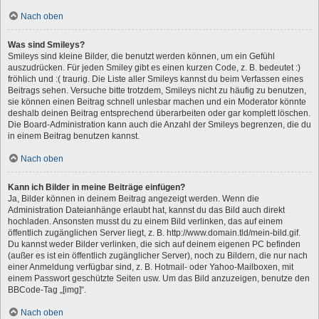
Nach oben
Was sind Smileys?
Smileys sind kleine Bilder, die benutzt werden können, um ein Gefühl
auszudrücken. Für jeden Smiley gibt es einen kurzen Code, z. B. bedeutet :)
fröhlich und :( traurig. Die Liste aller Smileys kannst du beim Verfassen eines
Beitrags sehen. Versuche bitte trotzdem, Smileys nicht zu häufig zu benutzen,
sie können einen Beitrag schnell unlesbar machen und ein Moderator könnte
deshalb deinen Beitrag entsprechend überarbeiten oder gar komplett löschen.
Die Board-Administration kann auch die Anzahl der Smileys begrenzen, die du
in einem Beitrag benutzen kannst.
Nach oben
Kann ich Bilder in meine Beiträge einfügen?
Ja, Bilder können in deinem Beitrag angezeigt werden. Wenn die
Administration Dateianhänge erlaubt hat, kannst du das Bild auch direkt
hochladen. Ansonsten musst du zu einem Bild verlinken, das auf einem
öffentlich zugänglichen Server liegt, z. B. http://www.domain.tld/mein-bild.gif.
Du kannst weder Bilder verlinken, die sich auf deinem eigenen PC befinden
(außer es ist ein öffentlich zugänglicher Server), noch zu Bildern, die nur nach
einer Anmeldung verfügbar sind, z. B. Hotmail- oder Yahoo-Mailboxen, mit
einem Passwort geschützte Seiten usw. Um das Bild anzuzeigen, benutze den
BBCode-Tag „[img]“.
Nach oben