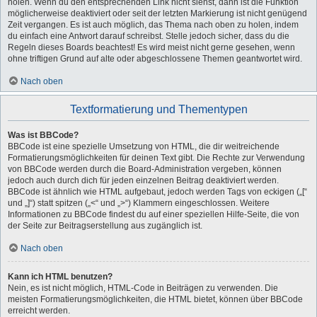
holen. Wenn du den entsprechenden Link nicht siehst, dann ist die Funktion
möglicherweise deaktiviert oder seit der letzten Markierung ist nicht genügend
Zeit vergangen. Es ist auch möglich, das Thema nach oben zu holen, indem
du einfach eine Antwort darauf schreibst. Stelle jedoch sicher, dass du die
Regeln dieses Boards beachtest! Es wird meist nicht gerne gesehen, wenn
ohne triftigen Grund auf alte oder abgeschlossene Themen geantwortet wird.
Nach oben
Textformatierung und Thementypen
Was ist BBCode?
BBCode ist eine spezielle Umsetzung von HTML, die dir weitreichende
Formatierungsmöglichkeiten für deinen Text gibt. Die Rechte zur Verwendung
von BBCode werden durch die Board-Administration vergeben, können
jedoch auch durch dich für jeden einzelnen Beitrag deaktiviert werden.
BBCode ist ähnlich wie HTML aufgebaut, jedoch werden Tags von eckigen („[“
und „]“) statt spitzen („<“ und „>“) Klammern eingeschlossen. Weitere
Informationen zu BBCode findest du auf einer speziellen Hilfe-Seite, die von
der Seite zur Beitragserstellung aus zugänglich ist.
Nach oben
Kann ich HTML benutzen?
Nein, es ist nicht möglich, HTML-Code in Beiträgen zu verwenden. Die
meisten Formatierungsmöglichkeiten, die HTML bietet, können über BBCode
erreicht werden.