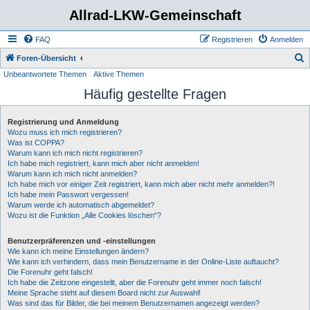
Allrad-LKW-Gemeinschaft
FAQ
Registrieren
Anmelden
S
Foren-Übersicht
Unbeantwortete Themen
Aktive Themen
u
Häufig gestellte Fragen
c
h
Registrierung und Anmeldung
e
Wozu muss ich mich registrieren?
Was ist COPPA?
Warum kann ich mich nicht registrieren?
Ich habe mich registriert, kann mich aber nicht anmelden!
Warum kann ich mich nicht anmelden?
Ich habe mich vor einiger Zeit registriert, kann mich aber nicht mehr anmelden?!
Ich habe mein Passwort vergessen!
Warum werde ich automatisch abgemeldet?
Wozu ist die Funktion „Alle Cookies löschen“?
Benutzerpräferenzen und -einstellungen
Wie kann ich meine Einstellungen ändern?
Wie kann ich verhindern, dass mein Benutzername in der Online-Liste auftaucht?
Die Forenuhr geht falsch!
Ich habe die Zeitzone eingestellt, aber die Forenuhr geht immer noch falsch!
Meine Sprache steht auf diesem Board nicht zur Auswahl!
Was sind das für Bilder, die bei meinem Benutzernamen angezeigt werden?