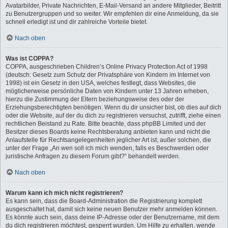
Avatarbilder, Private Nachrichten, E-Mail-Versand an andere Mitglieder, Beitritt
zu Benutzergruppen und so weiter. Wir empfehlen dir eine Anmeldung, da sie
schnell erledigt ist und dir zahlreiche Vorteile bietet.
Nach oben
Was ist COPPA?
COPPA, ausgeschrieben Children’s Online Privacy Protection Act of 1998
(deutsch: Gesetz zum Schutz der Privatsphäre von Kindern im Internet von
1998) ist ein Gesetz in den USA, welches festlegt, dass Websites, die
möglicherweise persönliche Daten von Kindern unter 13 Jahren erheben,
hierzu die Zustimmung der Eltern beziehungsweise des oder der
Erziehungsberechtigten benötigen. Wenn du dir unsicher bist, ob dies auf dich
oder die Website, auf der du dich zu registrieren versuchst, zutrifft, ziehe einen
rechtlichen Beistand zu Rate. Bitte beachte, dass phpBB Limited und der
Besitzer dieses Boards keine Rechtsberatung anbieten kann und nicht die
Anlaufstelle für Rechtsangelegenheiten jeglicher Art ist; außer solchen, die
unter der Frage „An wen soll ich mich wenden, falls es Beschwerden oder
juristische Anfragen zu diesem Forum gibt?“ behandelt werden.
Nach oben
Warum kann ich mich nicht registrieren?
Es kann sein, dass die Board-Administration die Registrierung komplett
ausgeschaltet hat, damit sich keine neuen Benutzer mehr anmelden können.
Es könnte auch sein, dass deine IP-Adresse oder der Benutzername, mit dem
du dich registrieren möchtest, gesperrt wurden. Um Hilfe zu erhalten, wende