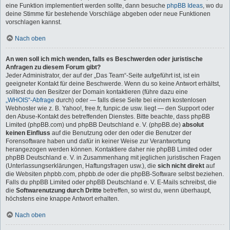
eine Funktion implementiert werden sollte, dann besuche
phpBB Ideas
, wo du
deine Stimme für bestehende Vorschläge abgeben oder neue Funktionen
vorschlagen kannst.
Nach oben
An wen soll ich mich wenden, falls es Beschwerden oder juristische
Anfragen zu diesem Forum gibt?
Jeder Administrator, der auf der „Das Team“-Seite aufgeführt ist, ist ein
geeigneter Kontakt für deine Beschwerde. Wenn du so keine Antwort erhältst,
solltest du den Besitzer der Domain kontaktieren (führe dazu eine
„WHOIS“-Abfrage
durch) oder — falls diese Seite bei einem kostenlosen
Webhoster wie z. B. Yahoo!, free.fr, funpic.de usw. liegt — den Support oder
den Abuse-Kontakt des betreffenden Dienstes. Bitte beachte, dass phpBB
Limited (phpBB.com) und phpBB Deutschland e. V. (phpBB.de)
absolut
keinen Einfluss
auf die Benutzung oder den oder die Benutzer der
Forensoftware haben und dafür in keiner Weise zur Verantwortung
herangezogen werden können. Kontaktiere daher nie phpBB Limited oder
phpBB Deutschland e. V. in Zusammenhang mit jeglichen juristischen Fragen
(Unterlassungserklärungen, Haftungsfragen usw.), die
sich nicht direkt
auf
die Websiten phpbb.com, phpbb.de oder die phpBB-Software selbst beziehen.
Falls du phpBB Limited oder phpBB Deutschland e. V. E-Mails schreibst, die
die
Softwarenutzung durch Dritte
betreffen, so wirst du, wenn überhaupt,
höchstens eine knappe Antwort erhalten.
Nach oben