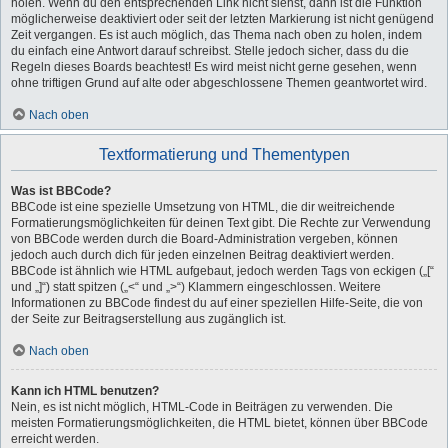
holen. Wenn du den entsprechenden Link nicht siehst, dann ist die Funktion
möglicherweise deaktiviert oder seit der letzten Markierung ist nicht genügend
Zeit vergangen. Es ist auch möglich, das Thema nach oben zu holen, indem
du einfach eine Antwort darauf schreibst. Stelle jedoch sicher, dass du die
Regeln dieses Boards beachtest! Es wird meist nicht gerne gesehen, wenn
ohne triftigen Grund auf alte oder abgeschlossene Themen geantwortet wird.
Nach oben
Textformatierung und Thementypen
Was ist BBCode?
BBCode ist eine spezielle Umsetzung von HTML, die dir weitreichende
Formatierungsmöglichkeiten für deinen Text gibt. Die Rechte zur Verwendung
von BBCode werden durch die Board-Administration vergeben, können
jedoch auch durch dich für jeden einzelnen Beitrag deaktiviert werden.
BBCode ist ähnlich wie HTML aufgebaut, jedoch werden Tags von eckigen („[“
und „]“) statt spitzen („<“ und „>“) Klammern eingeschlossen. Weitere
Informationen zu BBCode findest du auf einer speziellen Hilfe-Seite, die von
der Seite zur Beitragserstellung aus zugänglich ist.
Nach oben
Kann ich HTML benutzen?
Nein, es ist nicht möglich, HTML-Code in Beiträgen zu verwenden. Die
meisten Formatierungsmöglichkeiten, die HTML bietet, können über BBCode
erreicht werden.