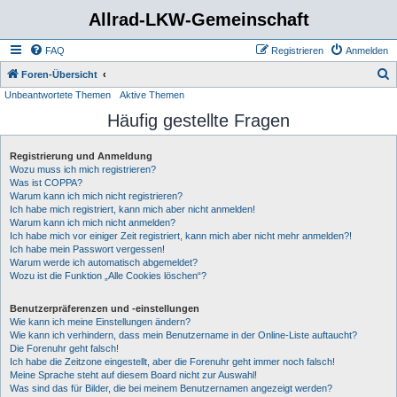
Allrad-LKW-Gemeinschaft
FAQ
Registrieren
Anmelden
S
Foren-Übersicht
Unbeantwortete Themen
Aktive Themen
u
Häufig gestellte Fragen
c
h
Registrierung und Anmeldung
e
Wozu muss ich mich registrieren?
Was ist COPPA?
Warum kann ich mich nicht registrieren?
Ich habe mich registriert, kann mich aber nicht anmelden!
Warum kann ich mich nicht anmelden?
Ich habe mich vor einiger Zeit registriert, kann mich aber nicht mehr anmelden?!
Ich habe mein Passwort vergessen!
Warum werde ich automatisch abgemeldet?
Wozu ist die Funktion „Alle Cookies löschen“?
Benutzerpräferenzen und -einstellungen
Wie kann ich meine Einstellungen ändern?
Wie kann ich verhindern, dass mein Benutzername in der Online-Liste auftaucht?
Die Forenuhr geht falsch!
Ich habe die Zeitzone eingestellt, aber die Forenuhr geht immer noch falsch!
Meine Sprache steht auf diesem Board nicht zur Auswahl!
Was sind das für Bilder, die bei meinem Benutzernamen angezeigt werden?