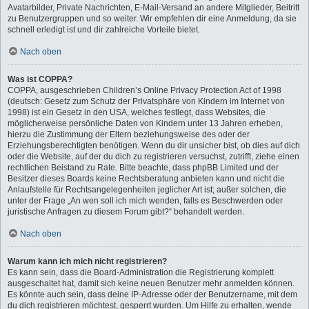
Avatarbilder, Private Nachrichten, E-Mail-Versand an andere Mitglieder, Beitritt
zu Benutzergruppen und so weiter. Wir empfehlen dir eine Anmeldung, da sie
schnell erledigt ist und dir zahlreiche Vorteile bietet.
Nach oben
Was ist COPPA?
COPPA, ausgeschrieben Children’s Online Privacy Protection Act of 1998
(deutsch: Gesetz zum Schutz der Privatsphäre von Kindern im Internet von
1998) ist ein Gesetz in den USA, welches festlegt, dass Websites, die
möglicherweise persönliche Daten von Kindern unter 13 Jahren erheben,
hierzu die Zustimmung der Eltern beziehungsweise des oder der
Erziehungsberechtigten benötigen. Wenn du dir unsicher bist, ob dies auf dich
oder die Website, auf der du dich zu registrieren versuchst, zutrifft, ziehe einen
rechtlichen Beistand zu Rate. Bitte beachte, dass phpBB Limited und der
Besitzer dieses Boards keine Rechtsberatung anbieten kann und nicht die
Anlaufstelle für Rechtsangelegenheiten jeglicher Art ist; außer solchen, die
unter der Frage „An wen soll ich mich wenden, falls es Beschwerden oder
juristische Anfragen zu diesem Forum gibt?“ behandelt werden.
Nach oben
Warum kann ich mich nicht registrieren?
Es kann sein, dass die Board-Administration die Registrierung komplett
ausgeschaltet hat, damit sich keine neuen Benutzer mehr anmelden können.
Es könnte auch sein, dass deine IP-Adresse oder der Benutzername, mit dem
du dich registrieren möchtest, gesperrt wurden. Um Hilfe zu erhalten, wende