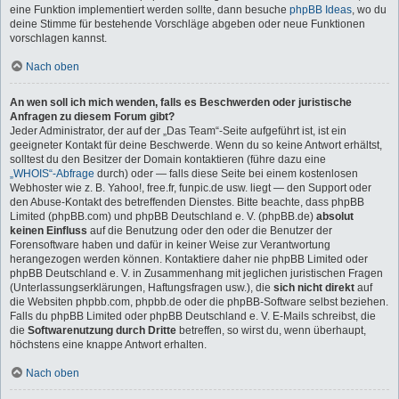
eine Funktion implementiert werden sollte, dann besuche
phpBB Ideas
, wo du
deine Stimme für bestehende Vorschläge abgeben oder neue Funktionen
vorschlagen kannst.
Nach oben
An wen soll ich mich wenden, falls es Beschwerden oder juristische
Anfragen zu diesem Forum gibt?
Jeder Administrator, der auf der „Das Team“-Seite aufgeführt ist, ist ein
geeigneter Kontakt für deine Beschwerde. Wenn du so keine Antwort erhältst,
solltest du den Besitzer der Domain kontaktieren (führe dazu eine
„WHOIS“-Abfrage
durch) oder — falls diese Seite bei einem kostenlosen
Webhoster wie z. B. Yahoo!, free.fr, funpic.de usw. liegt — den Support oder
den Abuse-Kontakt des betreffenden Dienstes. Bitte beachte, dass phpBB
Limited (phpBB.com) und phpBB Deutschland e. V. (phpBB.de)
absolut
keinen Einfluss
auf die Benutzung oder den oder die Benutzer der
Forensoftware haben und dafür in keiner Weise zur Verantwortung
herangezogen werden können. Kontaktiere daher nie phpBB Limited oder
phpBB Deutschland e. V. in Zusammenhang mit jeglichen juristischen Fragen
(Unterlassungserklärungen, Haftungsfragen usw.), die
sich nicht direkt
auf
die Websiten phpbb.com, phpbb.de oder die phpBB-Software selbst beziehen.
Falls du phpBB Limited oder phpBB Deutschland e. V. E-Mails schreibst, die
die
Softwarenutzung durch Dritte
betreffen, so wirst du, wenn überhaupt,
höchstens eine knappe Antwort erhalten.
Nach oben