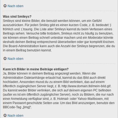
Nach oben
Was sind Smileys?
Smileys sind kleine Bilder, die benutzt werden können, um ein Gefühl
auszudrücken. Für jeden Smiley gibt es einen kurzen Code, z. B. bedeutet :)
fröhlich und :( traurig. Die Liste aller Smileys kannst du beim Verfassen eines
Beitrags sehen. Versuche bitte trotzdem, Smileys nicht zu häufig zu benutzen,
sie können einen Beitrag schnell unlesbar machen und ein Moderator könnte
deshalb deinen Beitrag entsprechend überarbeiten oder gar komplett löschen.
Die Board-Administration kann auch die Anzahl der Smileys begrenzen, die du
in einem Beitrag benutzen kannst.
Nach oben
Kann ich Bilder in meine Beiträge einfügen?
Ja, Bilder können in deinem Beitrag angezeigt werden. Wenn die
Administration Dateianhänge erlaubt hat, kannst du das Bild auch direkt
hochladen. Ansonsten musst du zu einem Bild verlinken, das auf einem
öffentlich zugänglichen Server liegt, z. B. http://www.domain.tld/mein-bild.gif.
Du kannst weder Bilder verlinken, die sich auf deinem eigenen PC befinden
(außer es ist ein öffentlich zugänglicher Server), noch zu Bildern, die nur nach
einer Anmeldung verfügbar sind, z. B. Hotmail- oder Yahoo-Mailboxen, mit
einem Passwort geschützte Seiten usw. Um das Bild anzuzeigen, benutze den
BBCode-Tag „[img]“.
Nach oben