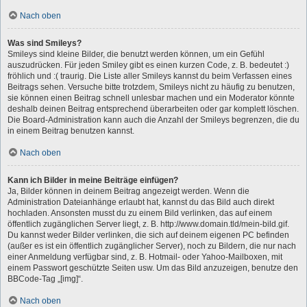
Nach oben
Was sind Smileys?
Smileys sind kleine Bilder, die benutzt werden können, um ein Gefühl
auszudrücken. Für jeden Smiley gibt es einen kurzen Code, z. B. bedeutet :)
fröhlich und :( traurig. Die Liste aller Smileys kannst du beim Verfassen eines
Beitrags sehen. Versuche bitte trotzdem, Smileys nicht zu häufig zu benutzen,
sie können einen Beitrag schnell unlesbar machen und ein Moderator könnte
deshalb deinen Beitrag entsprechend überarbeiten oder gar komplett löschen.
Die Board-Administration kann auch die Anzahl der Smileys begrenzen, die du
in einem Beitrag benutzen kannst.
Nach oben
Kann ich Bilder in meine Beiträge einfügen?
Ja, Bilder können in deinem Beitrag angezeigt werden. Wenn die
Administration Dateianhänge erlaubt hat, kannst du das Bild auch direkt
hochladen. Ansonsten musst du zu einem Bild verlinken, das auf einem
öffentlich zugänglichen Server liegt, z. B. http://www.domain.tld/mein-bild.gif.
Du kannst weder Bilder verlinken, die sich auf deinem eigenen PC befinden
(außer es ist ein öffentlich zugänglicher Server), noch zu Bildern, die nur nach
einer Anmeldung verfügbar sind, z. B. Hotmail- oder Yahoo-Mailboxen, mit
einem Passwort geschützte Seiten usw. Um das Bild anzuzeigen, benutze den
BBCode-Tag „[img]“.
Nach oben