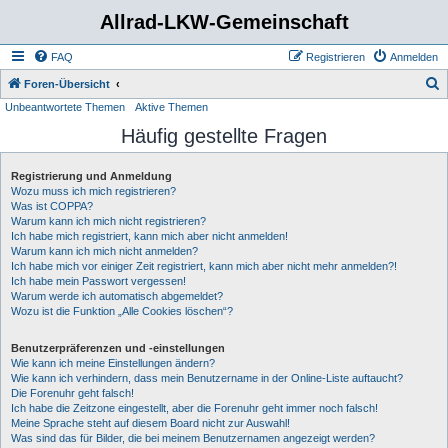
Allrad-LKW-Gemeinschaft
FAQ
Registrieren
Anmelden
S
Foren-Übersicht
Unbeantwortete Themen
Aktive Themen
u
Häufig gestellte Fragen
c
h
Registrierung und Anmeldung
e
Wozu muss ich mich registrieren?
Was ist COPPA?
Warum kann ich mich nicht registrieren?
Ich habe mich registriert, kann mich aber nicht anmelden!
Warum kann ich mich nicht anmelden?
Ich habe mich vor einiger Zeit registriert, kann mich aber nicht mehr anmelden?!
Ich habe mein Passwort vergessen!
Warum werde ich automatisch abgemeldet?
Wozu ist die Funktion „Alle Cookies löschen“?
Benutzerpräferenzen und -einstellungen
Wie kann ich meine Einstellungen ändern?
Wie kann ich verhindern, dass mein Benutzername in der Online-Liste auftaucht?
Die Forenuhr geht falsch!
Ich habe die Zeitzone eingestellt, aber die Forenuhr geht immer noch falsch!
Meine Sprache steht auf diesem Board nicht zur Auswahl!
Was sind das für Bilder, die bei meinem Benutzernamen angezeigt werden?