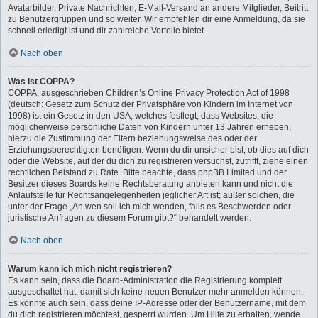
Avatarbilder, Private Nachrichten, E-Mail-Versand an andere Mitglieder, Beitritt
zu Benutzergruppen und so weiter. Wir empfehlen dir eine Anmeldung, da sie
schnell erledigt ist und dir zahlreiche Vorteile bietet.
Nach oben
Was ist COPPA?
COPPA, ausgeschrieben Children’s Online Privacy Protection Act of 1998
(deutsch: Gesetz zum Schutz der Privatsphäre von Kindern im Internet von
1998) ist ein Gesetz in den USA, welches festlegt, dass Websites, die
möglicherweise persönliche Daten von Kindern unter 13 Jahren erheben,
hierzu die Zustimmung der Eltern beziehungsweise des oder der
Erziehungsberechtigten benötigen. Wenn du dir unsicher bist, ob dies auf dich
oder die Website, auf der du dich zu registrieren versuchst, zutrifft, ziehe einen
rechtlichen Beistand zu Rate. Bitte beachte, dass phpBB Limited und der
Besitzer dieses Boards keine Rechtsberatung anbieten kann und nicht die
Anlaufstelle für Rechtsangelegenheiten jeglicher Art ist; außer solchen, die
unter der Frage „An wen soll ich mich wenden, falls es Beschwerden oder
juristische Anfragen zu diesem Forum gibt?“ behandelt werden.
Nach oben
Warum kann ich mich nicht registrieren?
Es kann sein, dass die Board-Administration die Registrierung komplett
ausgeschaltet hat, damit sich keine neuen Benutzer mehr anmelden können.
Es könnte auch sein, dass deine IP-Adresse oder der Benutzername, mit dem
du dich registrieren möchtest, gesperrt wurden. Um Hilfe zu erhalten, wende