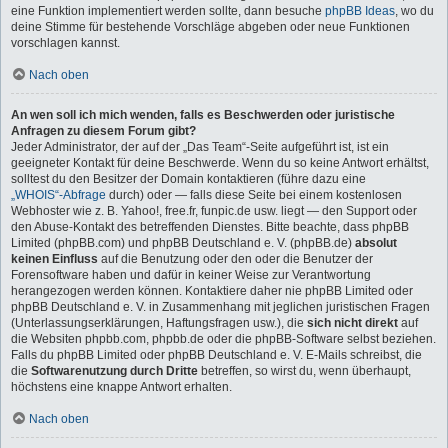
eine Funktion implementiert werden sollte, dann besuche
phpBB Ideas
, wo du
deine Stimme für bestehende Vorschläge abgeben oder neue Funktionen
vorschlagen kannst.
Nach oben
An wen soll ich mich wenden, falls es Beschwerden oder juristische
Anfragen zu diesem Forum gibt?
Jeder Administrator, der auf der „Das Team“-Seite aufgeführt ist, ist ein
geeigneter Kontakt für deine Beschwerde. Wenn du so keine Antwort erhältst,
solltest du den Besitzer der Domain kontaktieren (führe dazu eine
„WHOIS“-Abfrage
durch) oder — falls diese Seite bei einem kostenlosen
Webhoster wie z. B. Yahoo!, free.fr, funpic.de usw. liegt — den Support oder
den Abuse-Kontakt des betreffenden Dienstes. Bitte beachte, dass phpBB
Limited (phpBB.com) und phpBB Deutschland e. V. (phpBB.de)
absolut
keinen Einfluss
auf die Benutzung oder den oder die Benutzer der
Forensoftware haben und dafür in keiner Weise zur Verantwortung
herangezogen werden können. Kontaktiere daher nie phpBB Limited oder
phpBB Deutschland e. V. in Zusammenhang mit jeglichen juristischen Fragen
(Unterlassungserklärungen, Haftungsfragen usw.), die
sich nicht direkt
auf
die Websiten phpbb.com, phpbb.de oder die phpBB-Software selbst beziehen.
Falls du phpBB Limited oder phpBB Deutschland e. V. E-Mails schreibst, die
die
Softwarenutzung durch Dritte
betreffen, so wirst du, wenn überhaupt,
höchstens eine knappe Antwort erhalten.
Nach oben