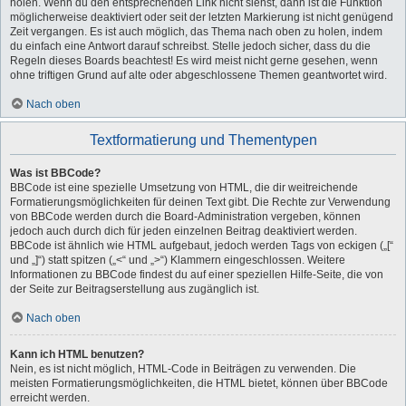
holen. Wenn du den entsprechenden Link nicht siehst, dann ist die Funktion
möglicherweise deaktiviert oder seit der letzten Markierung ist nicht genügend
Zeit vergangen. Es ist auch möglich, das Thema nach oben zu holen, indem
du einfach eine Antwort darauf schreibst. Stelle jedoch sicher, dass du die
Regeln dieses Boards beachtest! Es wird meist nicht gerne gesehen, wenn
ohne triftigen Grund auf alte oder abgeschlossene Themen geantwortet wird.
Nach oben
Textformatierung und Thementypen
Was ist BBCode?
BBCode ist eine spezielle Umsetzung von HTML, die dir weitreichende
Formatierungsmöglichkeiten für deinen Text gibt. Die Rechte zur Verwendung
von BBCode werden durch die Board-Administration vergeben, können
jedoch auch durch dich für jeden einzelnen Beitrag deaktiviert werden.
BBCode ist ähnlich wie HTML aufgebaut, jedoch werden Tags von eckigen („[“
und „]“) statt spitzen („<“ und „>“) Klammern eingeschlossen. Weitere
Informationen zu BBCode findest du auf einer speziellen Hilfe-Seite, die von
der Seite zur Beitragserstellung aus zugänglich ist.
Nach oben
Kann ich HTML benutzen?
Nein, es ist nicht möglich, HTML-Code in Beiträgen zu verwenden. Die
meisten Formatierungsmöglichkeiten, die HTML bietet, können über BBCode
erreicht werden.