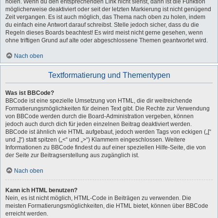
holen. Wenn du den entsprechenden Link nicht siehst, dann ist die Funktion
möglicherweise deaktiviert oder seit der letzten Markierung ist nicht genügend
Zeit vergangen. Es ist auch möglich, das Thema nach oben zu holen, indem
du einfach eine Antwort darauf schreibst. Stelle jedoch sicher, dass du die
Regeln dieses Boards beachtest! Es wird meist nicht gerne gesehen, wenn
ohne triftigen Grund auf alte oder abgeschlossene Themen geantwortet wird.
Nach oben
Textformatierung und Thementypen
Was ist BBCode?
BBCode ist eine spezielle Umsetzung von HTML, die dir weitreichende
Formatierungsmöglichkeiten für deinen Text gibt. Die Rechte zur Verwendung
von BBCode werden durch die Board-Administration vergeben, können
jedoch auch durch dich für jeden einzelnen Beitrag deaktiviert werden.
BBCode ist ähnlich wie HTML aufgebaut, jedoch werden Tags von eckigen („[“
und „]“) statt spitzen („<“ und „>“) Klammern eingeschlossen. Weitere
Informationen zu BBCode findest du auf einer speziellen Hilfe-Seite, die von
der Seite zur Beitragserstellung aus zugänglich ist.
Nach oben
Kann ich HTML benutzen?
Nein, es ist nicht möglich, HTML-Code in Beiträgen zu verwenden. Die
meisten Formatierungsmöglichkeiten, die HTML bietet, können über BBCode
erreicht werden.