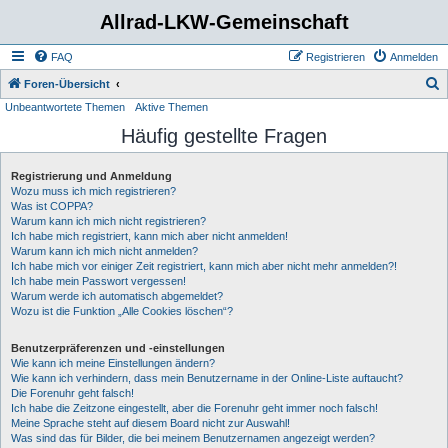
Allrad-LKW-Gemeinschaft
FAQ
Registrieren
Anmelden
S
Foren-Übersicht
Unbeantwortete Themen
Aktive Themen
u
Häufig gestellte Fragen
c
h
Registrierung und Anmeldung
e
Wozu muss ich mich registrieren?
Was ist COPPA?
Warum kann ich mich nicht registrieren?
Ich habe mich registriert, kann mich aber nicht anmelden!
Warum kann ich mich nicht anmelden?
Ich habe mich vor einiger Zeit registriert, kann mich aber nicht mehr anmelden?!
Ich habe mein Passwort vergessen!
Warum werde ich automatisch abgemeldet?
Wozu ist die Funktion „Alle Cookies löschen“?
Benutzerpräferenzen und -einstellungen
Wie kann ich meine Einstellungen ändern?
Wie kann ich verhindern, dass mein Benutzername in der Online-Liste auftaucht?
Die Forenuhr geht falsch!
Ich habe die Zeitzone eingestellt, aber die Forenuhr geht immer noch falsch!
Meine Sprache steht auf diesem Board nicht zur Auswahl!
Was sind das für Bilder, die bei meinem Benutzernamen angezeigt werden?