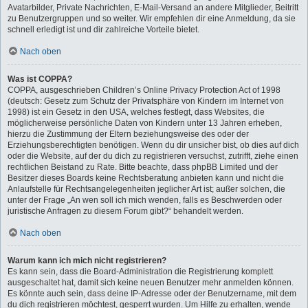
Avatarbilder, Private Nachrichten, E-Mail-Versand an andere Mitglieder, Beitritt
zu Benutzergruppen und so weiter. Wir empfehlen dir eine Anmeldung, da sie
schnell erledigt ist und dir zahlreiche Vorteile bietet.
Nach oben
Was ist COPPA?
COPPA, ausgeschrieben Children’s Online Privacy Protection Act of 1998
(deutsch: Gesetz zum Schutz der Privatsphäre von Kindern im Internet von
1998) ist ein Gesetz in den USA, welches festlegt, dass Websites, die
möglicherweise persönliche Daten von Kindern unter 13 Jahren erheben,
hierzu die Zustimmung der Eltern beziehungsweise des oder der
Erziehungsberechtigten benötigen. Wenn du dir unsicher bist, ob dies auf dich
oder die Website, auf der du dich zu registrieren versuchst, zutrifft, ziehe einen
rechtlichen Beistand zu Rate. Bitte beachte, dass phpBB Limited und der
Besitzer dieses Boards keine Rechtsberatung anbieten kann und nicht die
Anlaufstelle für Rechtsangelegenheiten jeglicher Art ist; außer solchen, die
unter der Frage „An wen soll ich mich wenden, falls es Beschwerden oder
juristische Anfragen zu diesem Forum gibt?“ behandelt werden.
Nach oben
Warum kann ich mich nicht registrieren?
Es kann sein, dass die Board-Administration die Registrierung komplett
ausgeschaltet hat, damit sich keine neuen Benutzer mehr anmelden können.
Es könnte auch sein, dass deine IP-Adresse oder der Benutzername, mit dem
du dich registrieren möchtest, gesperrt wurden. Um Hilfe zu erhalten, wende