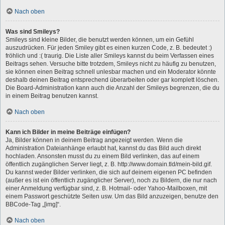
Nach oben
Was sind Smileys?
Smileys sind kleine Bilder, die benutzt werden können, um ein Gefühl
auszudrücken. Für jeden Smiley gibt es einen kurzen Code, z. B. bedeutet :)
fröhlich und :( traurig. Die Liste aller Smileys kannst du beim Verfassen eines
Beitrags sehen. Versuche bitte trotzdem, Smileys nicht zu häufig zu benutzen,
sie können einen Beitrag schnell unlesbar machen und ein Moderator könnte
deshalb deinen Beitrag entsprechend überarbeiten oder gar komplett löschen.
Die Board-Administration kann auch die Anzahl der Smileys begrenzen, die du
in einem Beitrag benutzen kannst.
Nach oben
Kann ich Bilder in meine Beiträge einfügen?
Ja, Bilder können in deinem Beitrag angezeigt werden. Wenn die
Administration Dateianhänge erlaubt hat, kannst du das Bild auch direkt
hochladen. Ansonsten musst du zu einem Bild verlinken, das auf einem
öffentlich zugänglichen Server liegt, z. B. http://www.domain.tld/mein-bild.gif.
Du kannst weder Bilder verlinken, die sich auf deinem eigenen PC befinden
(außer es ist ein öffentlich zugänglicher Server), noch zu Bildern, die nur nach
einer Anmeldung verfügbar sind, z. B. Hotmail- oder Yahoo-Mailboxen, mit
einem Passwort geschützte Seiten usw. Um das Bild anzuzeigen, benutze den
BBCode-Tag „[img]“.
Nach oben