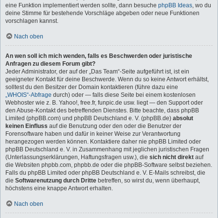
eine Funktion implementiert werden sollte, dann besuche
phpBB Ideas
, wo du
deine Stimme für bestehende Vorschläge abgeben oder neue Funktionen
vorschlagen kannst.
Nach oben
An wen soll ich mich wenden, falls es Beschwerden oder juristische
Anfragen zu diesem Forum gibt?
Jeder Administrator, der auf der „Das Team“-Seite aufgeführt ist, ist ein
geeigneter Kontakt für deine Beschwerde. Wenn du so keine Antwort erhältst,
solltest du den Besitzer der Domain kontaktieren (führe dazu eine
„WHOIS“-Abfrage
durch) oder — falls diese Seite bei einem kostenlosen
Webhoster wie z. B. Yahoo!, free.fr, funpic.de usw. liegt — den Support oder
den Abuse-Kontakt des betreffenden Dienstes. Bitte beachte, dass phpBB
Limited (phpBB.com) und phpBB Deutschland e. V. (phpBB.de)
absolut
keinen Einfluss
auf die Benutzung oder den oder die Benutzer der
Forensoftware haben und dafür in keiner Weise zur Verantwortung
herangezogen werden können. Kontaktiere daher nie phpBB Limited oder
phpBB Deutschland e. V. in Zusammenhang mit jeglichen juristischen Fragen
(Unterlassungserklärungen, Haftungsfragen usw.), die
sich nicht direkt
auf
die Websiten phpbb.com, phpbb.de oder die phpBB-Software selbst beziehen.
Falls du phpBB Limited oder phpBB Deutschland e. V. E-Mails schreibst, die
die
Softwarenutzung durch Dritte
betreffen, so wirst du, wenn überhaupt,
höchstens eine knappe Antwort erhalten.
Nach oben