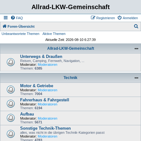
Allrad-LKW-Gemeinschaft
FAQ
Registrieren
Anmelden
S
Foren-Übersicht
Unbeantwortete Themen
Aktive Themen
u
Aktuelle Zeit: 2026-08-10 6:27:39
c
Allrad-LKW-Gemeinschaft
h
Unterwegs & Draußen
e
Reisen, Camping, Fernweh, Navigation, ...
Moderator:
Moderatoren
Themen:
6385
Technik
Motor & Getriebe
Moderator:
Moderatoren
Themen:
7004
Fahrerhaus & Fahrgestell
Moderator:
Moderatoren
Themen:
6194
Aufbau
Moderator:
Moderatoren
Themen:
5671
Sonstige Technik-Themen
alles, was nicht in die übrigen Technik-Kategorien passt
Moderator:
Moderatoren
Themen:
4783